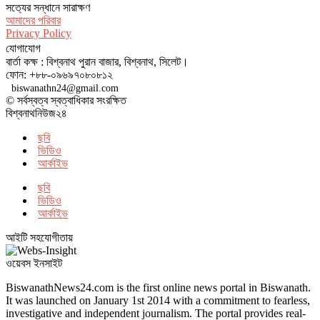
সত‌্যের সন্ধানে সারাক্ষণ
আমাদের পরিবার
Privacy Policy
যোগাযোগ
বার্তা কক্ষ : বিশ্বনাথ পুরান বাজার, বিশ্বনাথ, সিলেট।
ফোন: +৮৮-০৯৬৯৭০৮০৮১২
biswanathn24@gmail.com
© সর্বস্বত্ব স্বত্বাধিকার সংরক্ষিত
বিশ্বনাথনিউজ২৪
ছবি
ভিডিও
আর্কাইভ
ছবি
ভিডিও
আর্কাইভ
আইটি সহযোগীতায়
ওয়েবস ইনসাইট
BiswanathNews24.com is the first online news portal in Biswanath.
It was launched on January 1st 2014 with a commitment to fearless,
investigative and independent journalism. The portal provides real-