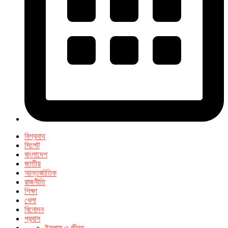
বিশ্বনাথ
সিলেট
বাংলাদেশ
জাতীয়
আন্তর্জাতিক
রাজনীতি
শিক্ষা
খেলা
বিনোদন
প্রবাস
ইসলাম ও জীবন