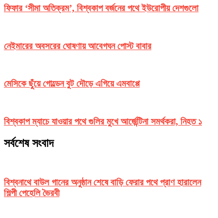
ফিফার ‘সীমা অতিক্রম’, বিশ্বকাপ বর্জনের পথে ইউরোপীয় দেশগুলো
নেইমারের অবসরের ঘোষণায় আবেগঘন পোস্ট বাবার
মেসিকে ছুঁয়ে গোল্ডেন বুট দৌড়ে এগিয়ে এমবাপ্পে
বিশ্বকাপ ম্যাচে যাওয়ার পথে গুলির মুখে আর্জেন্টিনা সমর্থকরা, নিহত ১
সর্বশেষ সংবাদ
বিশ্বনাথে বাউল গানের অনুষ্ঠান শেষে বাড়ি ফেরার পথে প্রাণ হারালেন
শিল্পী পেহেলি ভৈরবী