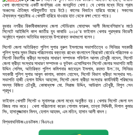
খেলা বাংলাদেশের একটি জনপ্রিয় এবং জননন্দিত খেলা। যে খেলার মধ্যে দিয়ে গ্রাম
অঞ্চলের ঐতিজ্য পরিস্ফূটিত হয়ে উঠে। কালের বিবর্তনে হারিয়ে যাচ্ছে। সকলের
ঐক্যবদ্ধ প্রচেষ্টায় এ খেলাটি হারিয়ে যাওয়ার হাত থেকে রক্ষা পেতে পারে।
বুধবার নগরীর রিকাবীবাজারস্থ জেলা স্টেডিয়াম মোহাম্মদ আলী জিমনেশিয়াম’র মাঠে
সিলেটে আইজিপি কাপ জাতীয় যুব কাবাডি ২০১৫’র ফাইনাল খেলার পুরস্কার বিতরণী
অনুষ্ঠানে প্রধান অতিথির বক্তব্যে উপরোক্ত কথাগুলো বলেন।
সিলেট জেলা অতিরিক্ত পুলিশ সুপার নুরুল ইসলামের সভাপতিত্বে ও সিনিয়র সহকারী
পুলিশ সুপার সুমন মিয়ার পরিচালনায় বক্তব্য রাখেন বাংলাদেশ ক্রিকেট বোর্ডের পরিচালক ও
সিলেট বিভাগীয় ক্রীড়া সংস্থার সাধারণ সম্পাদক শফিউল আলম চৌধুরী নাদেল, সিলেট
জেলা ক্রীড়া সংস্থার সাধারণ সম্পাদক ও ফুটবল এসোসিয়শন সিলেট জেলার সভাপতি মাহী
উদ্দিন সেলিম, অতিরিক্ত পুলিশ কমিশনার জাহেদুল ইসলাম, রহমত উল­াহ, সিনিয়র
সহকারী পুলিশ সুপার আবুল কালাম, কামাল হোসেন, সিলেট বিভাগ ক্রীড়া সংস্থার সহ-
সভাপতি হাজী হেলাল উদ্দিন আহমেদ, সিলেট জেলা ক্রীড়া সংস্থার কার্যনির্বাহী পরিষদের
সদস্য বিজিত চৌধুরী, কোষাধ্যক্ষ মো. সিরাজ উদ্দিন, আউয়াল চৌধুরী, বিপুল সেন
প্রমুখ।
ফাইনাল খেলাটি সিলেট ও সুনামগঞ্জ জেলা মধ্যে অনুষ্ঠিত হয়। খেলায় সিলেট জেলা দল
বিজয় লাভ করে। খেলা পরিচালানা করেন গোলাম ফারুক, তান্না সিদ্দিকী, দিপাল কুমার
সিং, হাসানুজ্জামান মিলন, হেলাল আহমদ, এম মতিন, হাসান আলী বাদল।
বিশ্বনাথনিউজ২৪ডটকম / বিএন২৪