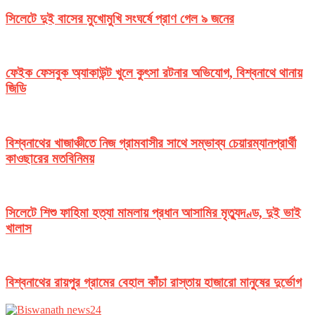
সিলেটে দুই বাসের মুখোমুখি সংঘর্ষে প্রাণ গেল ৯ জনের
ফেইক ফেসবুক অ্যাকাউন্ট খুলে কুৎসা রটনার অভিযোগ, বিশ্বনাথে থানায়
জিডি
বিশ্বনাথের খাজাঞ্চীতে নিজ গ্রামবাসীর সাথে সম্ভাব্য চেয়ারম্যানপ্রার্থী
কাওছারের মতবিনিময়
সিলেটে শিশু ফাহিমা হত্যা মামলায় প্রধান আসামির মৃত্যুদণ্ড, দুই ভাই
খালাস
বিশ্বনাথের রায়পুর গ্রামের বেহাল কাঁচা রাস্তায় হাজারো মানুষের দুর্ভোগ