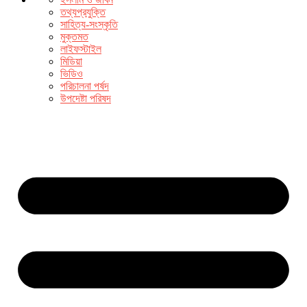
তথ্যপ্রযুক্তি
সাহিত্য-সংস্কৃতি
মুক্তমত
লাইফস্টাইল
মিডিয়া
ভিডিও
পরিচালনা পর্ষদ
উপদেষ্টা পরিষদ