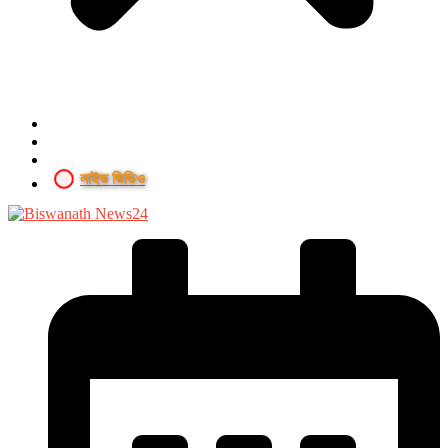
লাইভ ভিডিও