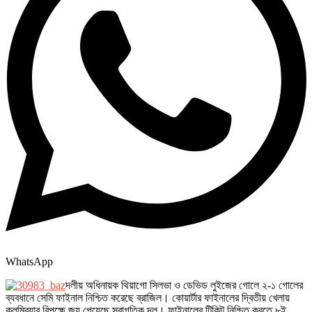
WhatsApp
দলীয় অধিনায়ক থিয়াগো সিলভা ও ডেভিড লুইজের গোলে ২-১ গোলের
ব্যবধানে সেমি ফাইনাল নিশ্চিত করেছে ব্রাজিল। কোয়ার্টার ফাইনালের দ্বিতীয় খেলায়
কলম্বিয়ার বিপক্ষে জয় পেয়েছে স্বাগতিক দল। ফাইনালের টিকিট নিশ্চিত করতে ৮ই