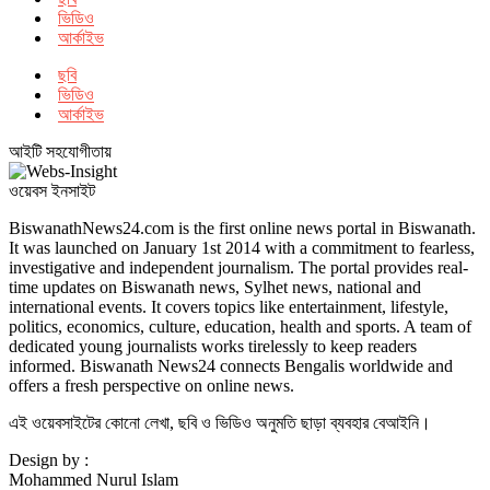
ভিডিও
আর্কাইভ
ছবি
ভিডিও
আর্কাইভ
আইটি সহযোগীতায়
ওয়েবস ইনসাইট
BiswanathNews24.com is the first online news portal in Biswanath.
It was launched on January 1st 2014 with a commitment to fearless,
investigative and independent journalism. The portal provides real-
time updates on Biswanath news, Sylhet news, national and
international events. It covers topics like entertainment, lifestyle,
politics, economics, culture, education, health and sports. A team of
dedicated young journalists works tirelessly to keep readers
informed. Biswanath News24 connects Bengalis worldwide and
offers a fresh perspective on online news.
এই ওয়েবসাইটের কোনো লেখা, ছবি ও ভিডিও অনুমতি ছাড়া ব্যবহার বেআইনি।
Design by :
Mohammed Nurul Islam