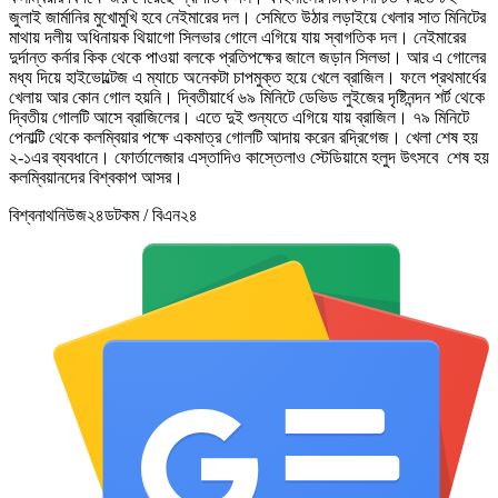
জুলাই জার্মানির মুখোমুখি হবে নেইমারের দল। সেমিতে উঠার লড়াইয়ে খেলার সাত মিনিটের
মাথায় দলীয় অধিনায়ক থিয়াগো সিলভার গোলে এগিয়ে যায় স্বাগতিক দল। নেইমারের
দুর্দান্ত কর্নার কিক থেকে পাওয়া বলকে প্রতিপক্ষের জালে জড়ান সিলভা। আর এ গোলের
মধ্য দিয়ে হাইভোল্টেজ এ ম্যাচে অনেকটা চাপমুক্ত হয়ে খেলে ব্রাজিল। ফলে প্রথমার্ধের
খেলায় আর কোন গোল হয়নি। দ্বিতীয়ার্ধে ৬৯ মিনিটে ডেভিড লুইজের দৃষ্টিনন্দন শর্ট থেকে
দ্বিতীয় গোলটি আসে ব্রাজিলের। এতে দুই শুন্যতে এগিয়ে যায় ব্রাজিল। ৭৯ মিনিটে
পেনাল্টি থেকে কলম্বিয়ার পক্ষে একমাত্র গোলটি আদায় করেন রদ্রিগেজ। খেলা শেষ হয়
২-১এর ব্যবধানে। ফোর্তালেজার এস্তাদিও কাস্তেলাও স্টেডিয়ামে হলুদ উৎসবে শেষ হয়
কলম্বিয়ানদের বিশ্বকাপ আসর।
বিশ্বনাথনিউজ২৪ডটকম / বিএন২৪