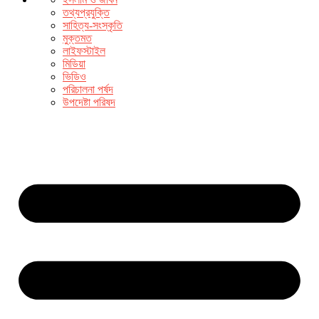
তথ্যপ্রযুক্তি
সাহিত্য-সংস্কৃতি
মুক্তমত
লাইফস্টাইল
মিডিয়া
ভিডিও
পরিচালনা পর্ষদ
উপদেষ্টা পরিষদ