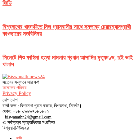
জিডি
বিশ্বনাথের খাজাঞ্চীতে নিজ গ্রামবাসীর সাথে সম্ভাব্য চেয়ারম্যানপ্রার্থী
কাওছারের মতবিনিময়
সিলেটে শিশু ফাহিমা হত্যা মামলায় প্রধান আসামির মৃত্যুদণ্ড, দুই ভাই
খালাস
সত‌্যের সন্ধানে সারাক্ষণ
আমাদের পরিবার
Privacy Policy
যোগাযোগ
বার্তা কক্ষ : বিশ্বনাথ পুরান বাজার, বিশ্বনাথ, সিলেট।
ফোন: +৮৮-০৯৬৯৭০৮০৮১২
biswanathn24@gmail.com
© সর্বস্বত্ব স্বত্বাধিকার সংরক্ষিত
বিশ্বনাথনিউজ২৪
ছবি