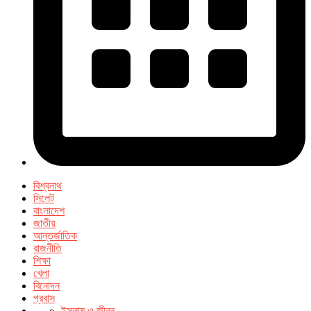
বিশ্বনাথ
সিলেট
বাংলাদেশ
জাতীয়
আন্তর্জাতিক
রাজনীতি
শিক্ষা
খেলা
বিনোদন
প্রবাস
ইসলাম ও জীবন