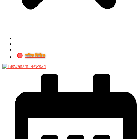
লাইভ ভিডিও