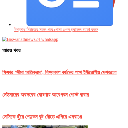
বিশ্বনাথ নিউজের সকল খবর পেতে গুগল চ‌্যানেল ফলো করুন
আরও খবর
ফিফার ‘সীমা অতিক্রম’, বিশ্বকাপ বর্জনের পথে ইউরোপীয় দেশগুলো
নেইমারের অবসরের ঘোষণায় আবেগঘন পোস্ট বাবার
মেসিকে ছুঁয়ে গোল্ডেন বুট দৌড়ে এগিয়ে এমবাপ্পে