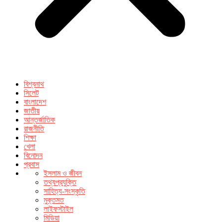
বিশ্বনাথ
সিলেট
বাংলাদেশ
জাতীয়
আন্তর্জাতিক
রাজনীতি
শিক্ষা
খেলা
বিনোদন
প্রবাস
ইসলাম ও জীবন
তথ্যপ্রযুক্তি
সাহিত্য-সংস্কৃতি
মুক্তমত
লাইফস্টাইল
মিডিয়া