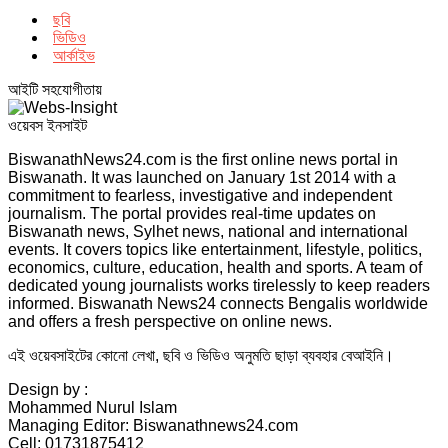
ছবি
ভিডিও
আর্কাইভ
আইটি সহযোগীতায়
ওয়েবস ইনসাইট
BiswanathNews24.com is the first online news portal in
Biswanath. It was launched on January 1st 2014 with a
commitment to fearless, investigative and independent
journalism. The portal provides real-time updates on
Biswanath news, Sylhet news, national and international
events. It covers topics like entertainment, lifestyle, politics,
economics, culture, education, health and sports. A team of
dedicated young journalists works tirelessly to keep readers
informed. Biswanath News24 connects Bengalis worldwide
and offers a fresh perspective on online news.
এই ওয়েবসাইটের কোনো লেখা, ছবি ও ভিডিও অনুমতি ছাড়া ব্যবহার বেআইনি।
Design by :
Mohammed Nurul Islam
Managing Editor: Biswanathnews24.com
Cell: 01731875412