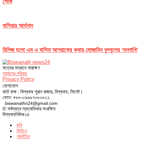
শোক
বাসিয়ার আর্তনাদ
রিলিজ হলো এম এ বাসিত আশরাফের কথায় মোজাহিদ বুলবুলের ‘মনপাখি’
সত‌্যের সন্ধানে সারাক্ষণ
আমাদের পরিবার
Privacy Policy
যোগাযোগ
বার্তা কক্ষ : বিশ্বনাথ পুরান বাজার, বিশ্বনাথ, সিলেট।
ফোন: +৮৮-০৯৬৯৭০৮০৮১২
biswanathn24@gmail.com
© সর্বস্বত্ব স্বত্বাধিকার সংরক্ষিত
বিশ্বনাথনিউজ২৪
ছবি
ভিডিও
আর্কাইভ