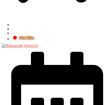
লাইভ ভিডিও