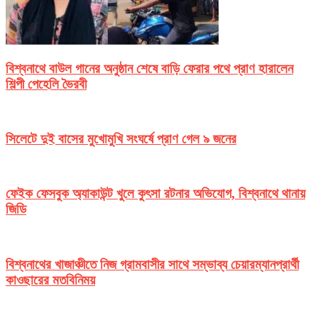
বিশ্বনাথে বাউল গানের অনুষ্ঠান শেষে বাড়ি ফেরার পথে প্রাণ হারালেন
শিল্পী পেহেলি ভৈরবী
সিলেটে দুই বাসের মুখোমুখি সংঘর্ষে প্রাণ গেল ৯ জনের
ফেইক ফেসবুক অ্যাকাউন্ট খুলে কুৎসা রটনার অভিযোগ, বিশ্বনাথে থানায়
জিডি
বিশ্বনাথের খাজাঞ্চীতে নিজ গ্রামবাসীর সাথে সম্ভাব্য চেয়ারম্যানপ্রার্থী
কাওছারের মতবিনিময়