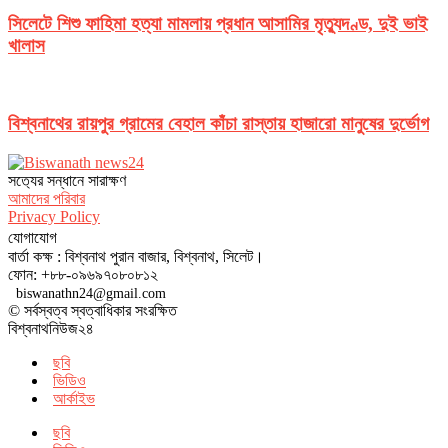
সিলেটে শিশু ফাহিমা হত্যা মামলায় প্রধান আসামির মৃত্যুদণ্ড, দুই ভাই
খালাস
বিশ্বনাথের রায়পুর গ্রামের বেহাল কাঁচা রাস্তায় হাজারো মানুষের দুর্ভোগ
সত‌্যের সন্ধানে সারাক্ষণ
আমাদের পরিবার
Privacy Policy
যোগাযোগ
বার্তা কক্ষ : বিশ্বনাথ পুরান বাজার, বিশ্বনাথ, সিলেট।
ফোন: +৮৮-০৯৬৯৭০৮০৮১২
biswanathn24@gmail.com
© সর্বস্বত্ব স্বত্বাধিকার সংরক্ষিত
বিশ্বনাথনিউজ২৪
ছবি
ভিডিও
আর্কাইভ
ছবি