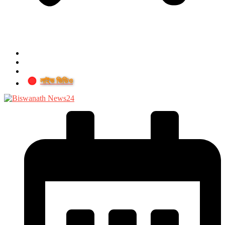
লাইভ ভিডিও