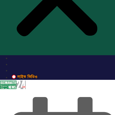
লাইভ ভিডিও