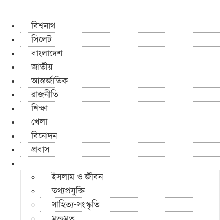
বিশ্বনাথ
সিলেট
বাংলাদেশ
জাতীয়
আন্তর্জাতিক
রাজনীতি
শিক্ষা
খেলা
বিনোদন
প্রবাস
ইসলাম ও জীবন
তথ্যপ্রযুক্তি
সাহিত্য-সংস্কৃতি
মুক্তমত