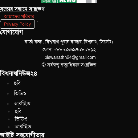
সত‌্যের সন্ধানে সারাক্ষণ
আমাদের পরিবার
Privacy Policy
যোগাযোগ
বার্তা কক্ষ : বিশ্বনাথ পুরান বাজার, বিশ্বনাথ, সিলেট।
ফোন: +৮৮-০৯৬৯৭০৮০৮১২
biswanathn24@gmail.com
© সর্বস্বত্ব স্বত্বাধিকার সংরক্ষিত
বিশ্বনাথনিউজ২৪
ছবি
ভিডিও
আর্কাইভ
ছবি
ভিডিও
আর্কাইভ
আইটি সহযোগীতায়