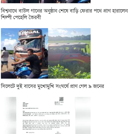
বিশ্বনাথে বাউল গানের অনুষ্ঠান শেষে বাড়ি ফেরার পথে প্রাণ হারালেন
শিল্পী পেহেলি ভৈরবী
সিলেটে দুই বাসের মুখোমুখি সংঘর্ষে প্রাণ গেল ৯ জনের