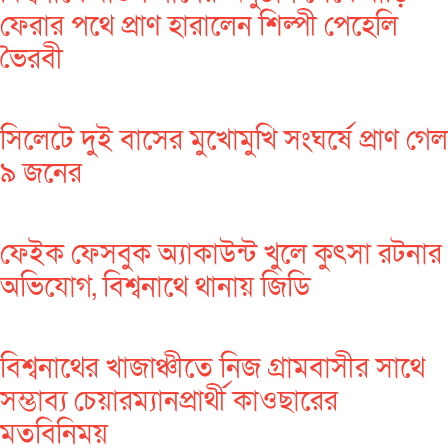
ফেরার পথে প্রাণ হারালেন শিল্পী পেহেলি
ভৈরবী
সিলেটে দুই বাসের মুখোমুখি সংঘর্ষে প্রাণ গেল
৯ জনের
ফেইক ফেসবুক অ্যাকাউন্ট খুলে কুৎসা রটনার
অভিযোগ, বিশ্বনাথে থানায় জিডি
বিশ্বনাথের খাজাঞ্চীতে নিজ গ্রামবাসীর সাথে
সম্ভাব্য চেয়ারম্যানপ্রার্থী কাওছারের
মতবিনিময়