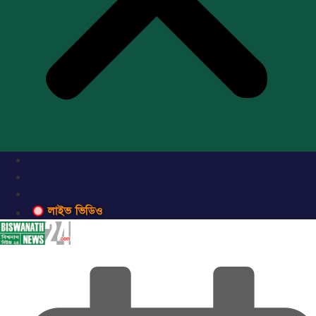
লাইভ ভিডিও