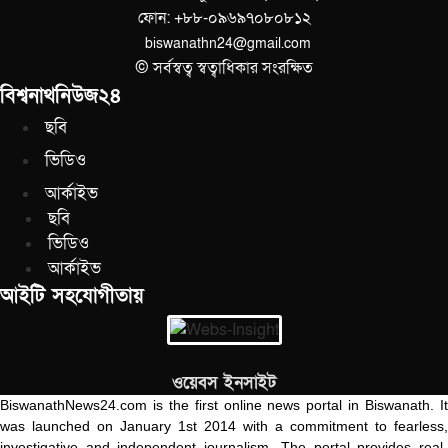
ফোন: +৮৮-০৯৬৯৭০৮০৮১২
biswanathn24@gmail.com
© সর্বস্বত্ব স্বত্বাধিকার সংরক্ষিত
বিশ্বনাথনিউজ২৪
ছবি
ভিডিও
আর্কাইভ
ছবি
ভিডিও
আর্কাইভ
আইটি সহযোগীতায়
ওয়েবস ইনসাইট
BiswanathNews24.com is the first online news portal in Biswanath. It
was launched on January 1st 2014 with a commitment to fearless,
investigative and independent journalism. The portal provides real-