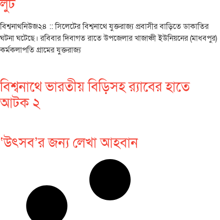
লুট
বিশ্বনাথনিউজ২৪ :: সিলেটের বিশ্বনাথে যুক্তরাজ্য প্রবাসীর বাড়িতে ডাকাতির
ঘটনা ঘটেছে। রবিবার দিবাগত রাতে উপজেলার খাজাঞ্চী ইউনিয়নের (মাধবপুর)
কর্মকলাপতি গ্রামের যুক্তরাজ্য
বিশ্বনাথে ভারতীয় বিড়িসহ র‌্যাবের হাতে
আটক ২
‘উৎসব’র জন‌্য লেখা আহবান