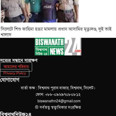
সিলেটে শিশু ফাহিমা হত্যা মামলায় প্রধান আসামির মৃত্যুদণ্ড, দুই ভাই
খালাস
সত‌্যের সন্ধানে সারাক্ষণ
আমাদের পরিবার
Privacy Policy
যোগাযোগ
বার্তা কক্ষ : বিশ্বনাথ পুরান বাজার, বিশ্বনাথ, সিলেট।
ফোন: +৮৮-০৯৬৯৭০৮০৮১২
biswanathn24@gmail.com
© সর্বস্বত্ব স্বত্বাধিকার সংরক্ষিত
বিশ্বনাথনিউজ২৪