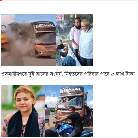
ওসমানীনগরে দুই বাসের সংঘর্ষ: নিহতদের পরিবার পাবে ৫ লাখ টাকা