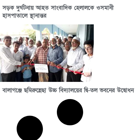
সড়ক দুর্ঘটনায় আহত সাংবাদিক হেলালকে ওসমানী
হাসপাতালে স্থানান্তর
বালাগঞ্জে ছমিরুন্নেছা উচ্চ বিদ্যালয়ের দ্বি-তল ভবনের উদ্বোধন