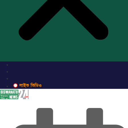
লাইভ ভিডিও