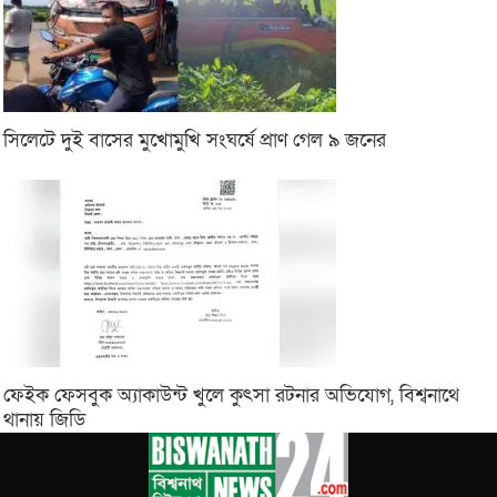
সিলেটে দুই বাসের মুখোমুখি সংঘর্ষে প্রাণ গেল ৯ জনের
ফেইক ফেসবুক অ্যাকাউন্ট খুলে কুৎসা রটনার অভিযোগ, বিশ্বনাথে
থানায় জিডি