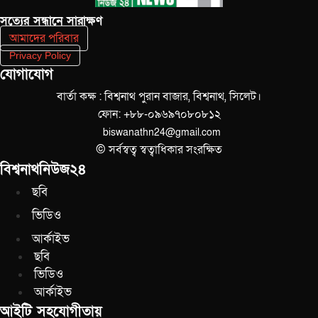
সত‌্যের সন্ধানে সারাক্ষণ
আমাদের পরিবার
Privacy Policy
যোগাযোগ
বার্তা কক্ষ : বিশ্বনাথ পুরান বাজার, বিশ্বনাথ, সিলেট।
ফোন: +৮৮-০৯৬৯৭০৮০৮১২
biswanathn24@gmail.com
© সর্বস্বত্ব স্বত্বাধিকার সংরক্ষিত
বিশ্বনাথনিউজ২৪
ছবি
ভিডিও
আর্কাইভ
ছবি
ভিডিও
আর্কাইভ
আইটি সহযোগীতায়