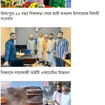
উদয়পুরে ২৬ বছর শিক্ষকতা শেষে ক্বারী ফখরুল ইসলামকে বিদায়ী
সংবর্ধনা
বিশ্বনাথে লামাকাজী আইটি একাডেমির উদ্বোধন