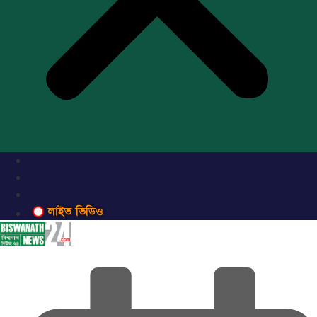
লাইভ ভিডিও