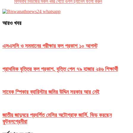
বিশ্বনাথ নিউজের সকল খবর পেতে গুগল চ‌্যানেল ফলো করুন
আরও খবর
এসএসসি ও সমমানের পরীক্ষার ফল প্রকাশ ১০ আগস্ট
প্রাথমিক বৃত্তির ফল প্রকাশ, বৃত্তি পেল ৭৯ হাজার ২৪৬ শিক্ষার্থী
সাবেক স্পিকার ব্যারিস্টার জমির উদ্দিন সরকার আর নেই
জাতীয় জাদুঘরে প্রদর্শিত মেসির অটোগ্রাফ জার্সি, ভিড় করছেন
ফুটবলপ্রেমীরা