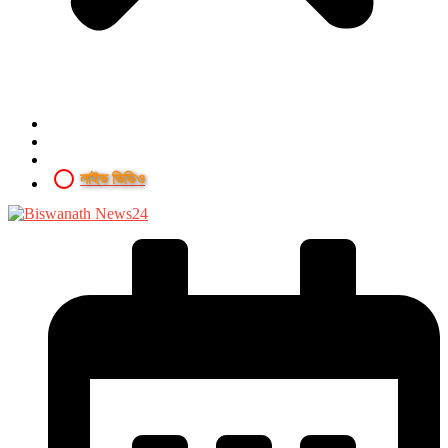
লাইভ ভিডিও