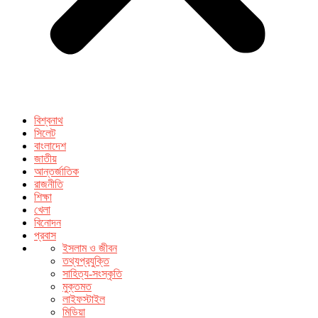
বিশ্বনাথ
সিলেট
বাংলাদেশ
জাতীয়
আন্তর্জাতিক
রাজনীতি
শিক্ষা
খেলা
বিনোদন
প্রবাস
ইসলাম ও জীবন
তথ্যপ্রযুক্তি
সাহিত্য-সংস্কৃতি
মুক্তমত
লাইফস্টাইল
মিডিয়া