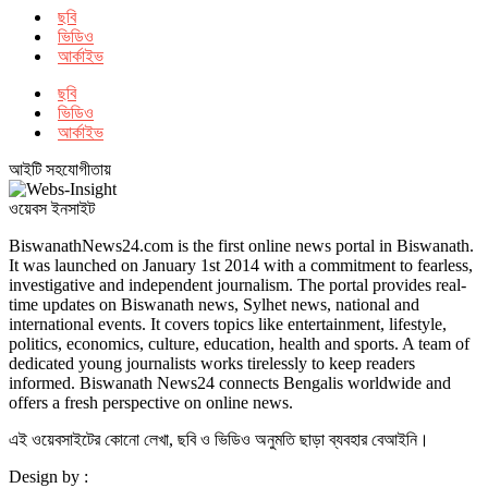
ছবি
ভিডিও
আর্কাইভ
ছবি
ভিডিও
আর্কাইভ
আইটি সহযোগীতায়
ওয়েবস ইনসাইট
BiswanathNews24.com is the first online news portal in Biswanath.
It was launched on January 1st 2014 with a commitment to fearless,
investigative and independent journalism. The portal provides real-
time updates on Biswanath news, Sylhet news, national and
international events. It covers topics like entertainment, lifestyle,
politics, economics, culture, education, health and sports. A team of
dedicated young journalists works tirelessly to keep readers
informed. Biswanath News24 connects Bengalis worldwide and
offers a fresh perspective on online news.
এই ওয়েবসাইটের কোনো লেখা, ছবি ও ভিডিও অনুমতি ছাড়া ব্যবহার বেআইনি।
Design by :