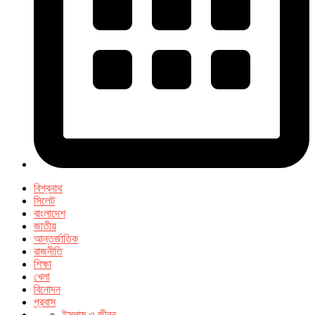
বিশ্বনাথ
সিলেট
বাংলাদেশ
জাতীয়
আন্তর্জাতিক
রাজনীতি
শিক্ষা
খেলা
বিনোদন
প্রবাস
ইসলাম ও জীবন