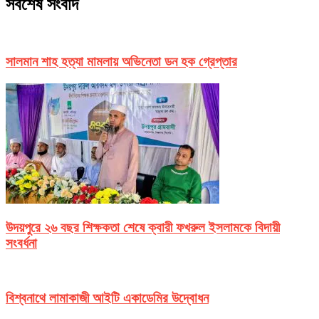
সর্বশেষ সংবাদ
সালমান শাহ হত্যা মামলায় অভিনেতা ডন হক গ্রেপ্তার
উদয়পুরে ২৬ বছর শিক্ষকতা শেষে ক্বারী ফখরুল ইসলামকে বিদায়ী
সংবর্ধনা
বিশ্বনাথে লামাকাজী আইটি একাডেমির উদ্বোধন