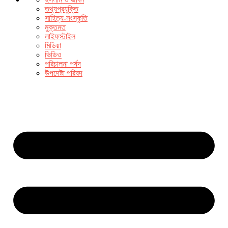
তথ্যপ্রযুক্তি
সাহিত্য-সংস্কৃতি
মুক্তমত
লাইফস্টাইল
মিডিয়া
ভিডিও
পরিচালনা পর্ষদ
উপদেষ্টা পরিষদ