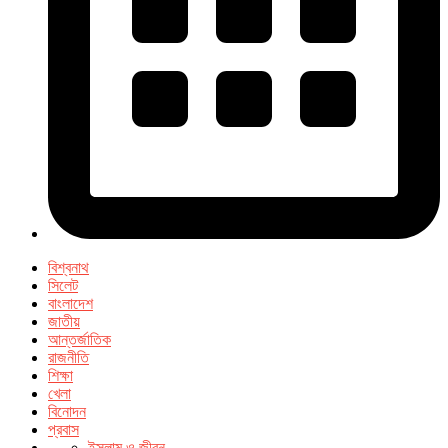
বিশ্বনাথ
সিলেট
বাংলাদেশ
জাতীয়
আন্তর্জাতিক
রাজনীতি
শিক্ষা
খেলা
বিনোদন
প্রবাস
ইসলাম ও জীবন