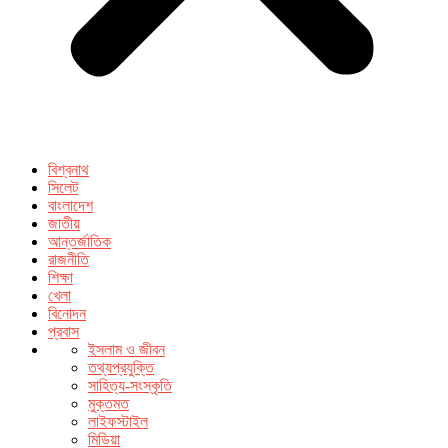
বিশ্বনাথ
সিলেট
বাংলাদেশ
জাতীয়
আন্তর্জাতিক
রাজনীতি
শিক্ষা
খেলা
বিনোদন
প্রবাস
ইসলাম ও জীবন
তথ্যপ্রযুক্তি
সাহিত্য-সংস্কৃতি
মুক্তমত
লাইফস্টাইল
মিডিয়া