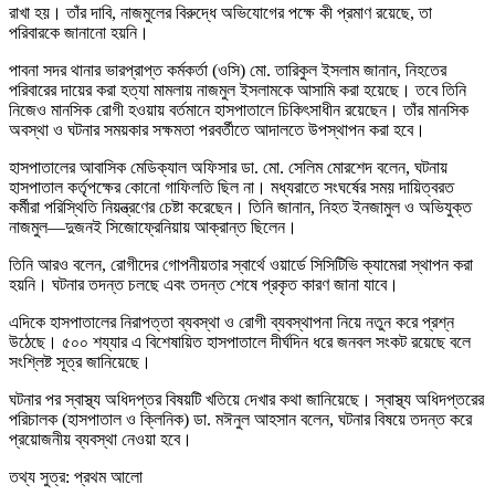
রাখা হয়। তাঁর দাবি, নাজমুলের বিরুদ্ধে অভিযোগের পক্ষে কী প্রমাণ রয়েছে, তা
পরিবারকে জানানো হয়নি।
পাবনা সদর থানার ভারপ্রাপ্ত কর্মকর্তা (ওসি) মো. তারিকুল ইসলাম জানান, নিহতের
পরিবারের দায়ের করা হত্যা মামলায় নাজমুল ইসলামকে আসামি করা হয়েছে। তবে তিনি
নিজেও মানসিক রোগী হওয়ায় বর্তমানে হাসপাতালে চিকিৎসাধীন রয়েছেন। তাঁর মানসিক
অবস্থা ও ঘটনার সময়কার সক্ষমতা পরবর্তীতে আদালতে উপস্থাপন করা হবে।
হাসপাতালের আবাসিক মেডিক্যাল অফিসার ডা. মো. সেলিম মোরশেদ বলেন, ঘটনায়
হাসপাতাল কর্তৃপক্ষের কোনো গাফিলতি ছিল না। মধ্যরাতে সংঘর্ষের সময় দায়িত্বরত
কর্মীরা পরিস্থিতি নিয়ন্ত্রণের চেষ্টা করেছেন। তিনি জানান, নিহত ইনজামুল ও অভিযুক্ত
নাজমুল—দুজনই সিজোফ্রেনিয়ায় আক্রান্ত ছিলেন।
তিনি আরও বলেন, রোগীদের গোপনীয়তার স্বার্থে ওয়ার্ডে সিসিটিভি ক্যামেরা স্থাপন করা
হয়নি। ঘটনার তদন্ত চলছে এবং তদন্ত শেষে প্রকৃত কারণ জানা যাবে।
এদিকে হাসপাতালের নিরাপত্তা ব্যবস্থা ও রোগী ব্যবস্থাপনা নিয়ে নতুন করে প্রশ্ন
উঠেছে। ৫০০ শয্যার এ বিশেষায়িত হাসপাতালে দীর্ঘদিন ধরে জনবল সংকট রয়েছে বলে
সংশ্লিষ্ট সূত্র জানিয়েছে।
ঘটনার পর স্বাস্থ্য অধিদপ্তর বিষয়টি খতিয়ে দেখার কথা জানিয়েছে। স্বাস্থ্য অধিদপ্তরের
পরিচালক (হাসপাতাল ও ক্লিনিক) ডা. মঈনুল আহসান বলেন, ঘটনার বিষয়ে তদন্ত করে
প্রয়োজনীয় ব্যবস্থা নেওয়া হবে।
তথ্য সুত্র: প্রথম আলো