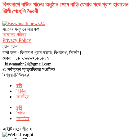
বিশ্বনাথে বাউল গানের অনুষ্ঠান শেষে বাড়ি ফেরার পথে প্রাণ হারালেন
শিল্পী পেহেলি ভৈরবী
সত‌্যের সন্ধানে সারাক্ষণ
আমাদের পরিবার
Privacy Policy
যোগাযোগ
বার্তা কক্ষ : বিশ্বনাথ পুরান বাজার, বিশ্বনাথ, সিলেট।
ফোন: +৮৮-০৯৬৯৭০৮০৮১২
biswanathn24@gmail.com
© সর্বস্বত্ব স্বত্বাধিকার সংরক্ষিত
বিশ্বনাথনিউজ২৪
ছবি
ভিডিও
আর্কাইভ
ছবি
ভিডিও
আর্কাইভ
আইটি সহযোগীতায়