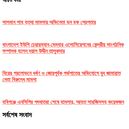
আরও খবর
সালমান শাহ হত্যা মামলায় অভিনেতা ডন হক গ্রেপ্তার
বাংলাদেশ ইউপি চেয়ারম্যান-মেম্বার এসোসিয়েশনের কেন্দ্রীয় সাংগঠনিক
সম্পাদক হলেন দয়াল উদ্দীন তালুকদার
বিয়ের প্রলোভনে ধর্ষণ ও জোরপূর্বক গর্ভপাতের অভিযোগে যুব জামায়াত
নেতা বিরুদ্ধে মামলা
হবিগঞ্জে এনসিপির পদযাত্রা শেষে হামলার, আহত সারজিসসহ কয়েকজন
সর্বশেষ সংবাদ