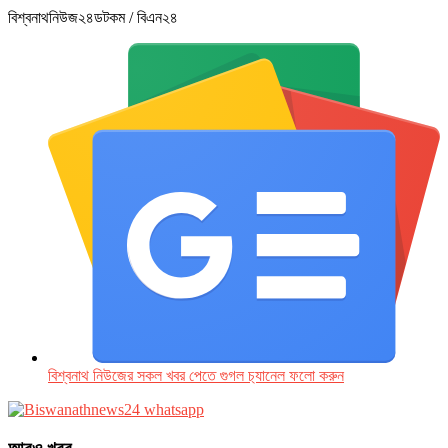
বিশ্বনাথনিউজ২৪ডটকম / বিএন২৪
বিশ্বনাথ নিউজের সকল খবর পেতে গুগল চ‌্যানেল ফলো করুন