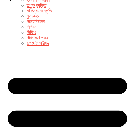
তথ্যপ্রযুক্তি
সাহিত্য-সংস্কৃতি
মুক্তমত
লাইফস্টাইল
মিডিয়া
ভিডিও
পরিচালনা পর্ষদ
উপদেষ্টা পরিষদ