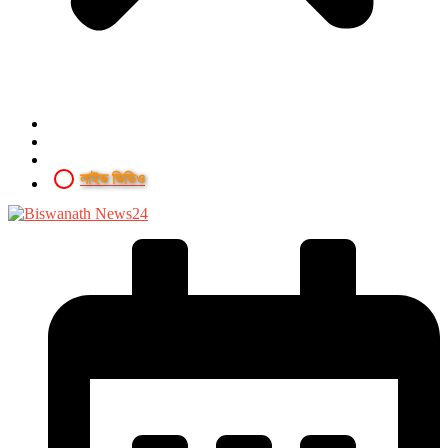
লাইভ ভিডিও