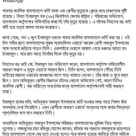
WhatsApp
পাবনার মানসিক হাসপাতালে ভর্তি থাকা এক রোগীর মৃত্যুকে কেন্দ্র করে চাঞ্চল্যের সৃষ্টি
হয়েছে। নিহত ইনজামুল হক (২৬) ঝিনাইদহ জেলার বাসিন্দা। পরিবারের অভিযোগ,
হাসপাতাল কর্তৃপক্ষের গাফিলতির কারণেই তাঁর মৃত্যু হয়েছে। এ ঘটনায় নিহতের বড় ভাই
বাদী হয়ে হত্যা মামলা দায়ের করেছেন।
জানা গেছে, গত ২ জুন ইনজামুল হককে পাবনা মানসিক হাসপাতালে ভর্তি করা হয়। ওই
দিন গভীর রাতে হাসপাতালের পুরুষ অ্যাডমিশন ওয়ার্ডে আরেক রোগী নাজমুল ইসলামের
সঙ্গে সংঘর্ষে জড়িয়ে পড়েন তিনি। একপর্যায়ে দেয়ালে আঘাত পেয়ে গুরুতর আহত হন
ইনজামুল। পরে রাত সাড়ে তিনটার দিকে তাঁর মৃত্যু হয়।
নিহতের বড় ভাই মো. ইজাজুল হক অভিযোগ করেন, হাসপাতাল কর্তৃপক্ষ দায়িত্বশীল
আচরণ করলে এ মৃত্যু এড়ানো সম্ভব ছিল। তিনি বলেন, হাসপাতালে পৌঁছে তিনি
ভাইয়ের মরদেহ ওয়ার্ডের বাথরুমের পাশে পড়ে থাকতে দেখেন। তাঁর মাথা ও মুখে রক্ত
ছিল। তবে অভিযুক্ত রোগীর বিরুদ্ধে তাঁদের কোনো অভিযোগ নেই, কারণ তিনিও
মানসিক রোগী। বরং দায়িত্বে অবহেলার জন্য হাসপাতাল কর্তৃপক্ষকেই দায়ী করছেন
তারা।
ইজাজুল হকের দাবি, অভিযুক্ত নাজমুল ইসলামকে ভর্তি হওয়ার সময় পায়ে শিকল বাঁধা
অবস্থায় দেখা গিয়েছিল। এমন রোগীকে সাধারণ ওয়ার্ডে অন্যদের সঙ্গে রাখার সিদ্ধান্ত
প্রশ্নবিদ্ধ বলে মনে করছেন তিনি।
অন্যদিকে অভিযুক্ত নাজমুল ইসলামের পরিবারও হাসপাতালের ভূমিকা নিয়ে প্রশ্ন
তুলেছে। নাজমুলের চাচা রকিবুর হোসেন জানান, ঘটনার পর প্রথমে নাজমুলকে ছাড়পত্র
দিয়ে হাসপাতাল থেকে বের হতে দেওয়া হলেও পরে মামলা হয়েছে জানিয়ে তাঁকে আটকে