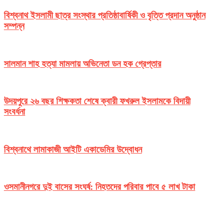
বিশ্বনাথ ইসলামী ছাত্র সংস্থার প্রতিষ্ঠাবার্ষিকী ও বৃত্তি প্রদান অনুষ্ঠান
সম্পন্ন
সালমান শাহ হত্যা মামলায় অভিনেতা ডন হক গ্রেপ্তার
উদয়পুরে ২৬ বছর শিক্ষকতা শেষে ক্বারী ফখরুল ইসলামকে বিদায়ী
সংবর্ধনা
বিশ্বনাথে লামাকাজী আইটি একাডেমির উদ্বোধন
ওসমানীনগরে দুই বাসের সংঘর্ষ: নিহতদের পরিবার পাবে ৫ লাখ টাকা