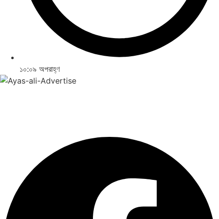
১০:০৯ অপরাহ্ণ