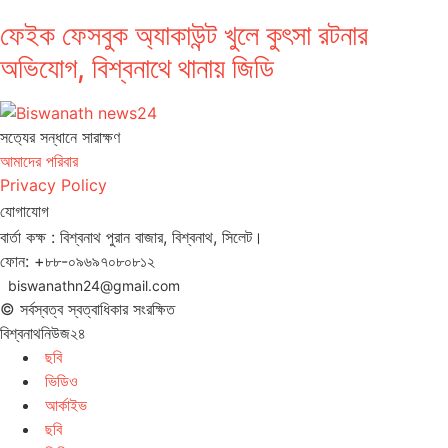
ফেইক ফেসবুক অ্যাকাউন্ট খুলে কুৎসা রটনার
অভিযোগ, বিশ্বনাথে থানায় জিডি
সত‌্যের সন্ধানে সারাক্ষণ
আমাদের পরিবার
Privacy Policy
যোগাযোগ
বার্তা কক্ষ : বিশ্বনাথ পুরান বাজার, বিশ্বনাথ, সিলেট।
ফোন: +৮৮-০৯৬৯৭০৮০৮১২
biswanathn24@gmail.com
© সর্বস্বত্ব স্বত্বাধিকার সংরক্ষিত
বিশ্বনাথনিউজ২৪
ছবি
ভিডিও
আর্কাইভ
ছবি