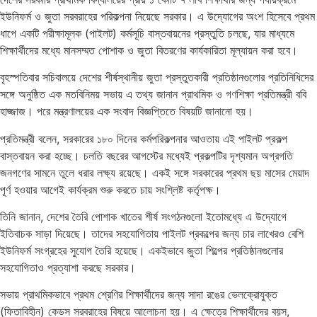
ইউনিফর্ম ও জুতা সরবরাহের পরিকল্পনা নিয়েছে সরকার। এ উদ্যোগের অংশ হিসেবে প্রথম
ধাপে একটি পরীক্ষামূলক (পাইলট) কর্মসূচি বাস্তবায়নের প্রস্তুতি চলছে, যার মাধ্যমে
শিক্ষার্থীদের মধ্যে মানসম্মত পোশাক ও জুতা বিতরণের কার্যকারিতা মূল্যায়ন করা হবে।
বৃহস্পতিবার সচিবালয়ে দেশের শীর্ষস্থানীয় জুতা প্রস্তুতকারী প্রতিষ্ঠানগুলোর প্রতিনিধিদের
সঙ্গে অনুষ্ঠিত এক মতবিনিময় সভায় এ তথ্য জানান প্রাথমিক ও গণশিক্ষা প্রতিমন্ত্রী ববি
হাজ্জাজ। পরে মন্ত্রণালয়ের এক সংবাদ বিজ্ঞপ্তিতে বিষয়টি জানানো হয়।
প্রতিমন্ত্রী বলেন, সরকারের ১৮০ দিনের কর্মপরিকল্পনার আওতায় এই পাইলট প্রকল্প
বাস্তবায়ন করা হচ্ছে। চলতি বছরের আগস্টের মধ্যেই প্রকল্পটির দৃশ্যমান অগ্রগতি
জনগণের সামনে তুলে ধরার লক্ষ্য রয়েছে। একই সঙ্গে সরকারের প্রথম ছয় মাসের মেয়াদ
পূর্ণ হওয়ার আগেই কার্যক্রম শুরু করতে চায় সংশ্লিষ্ট কর্তৃপক্ষ।
তিনি জানান, দেশের তৈরি পোশাক খাতের শীর্ষ সংগঠনগুলো ইতোমধ্যে এ উদ্যোগে
ইতিবাচক সাড়া দিয়েছে। তাদের সহযোগিতায় পাইলট প্রকল্পের জন্য চার লাখেরও বেশি
ইউনিফর্ম সংগ্রহের সুযোগ তৈরি হয়েছে। একইভাবে জুতা শিল্পের প্রতিষ্ঠানগুলোর
সহযোগিতাও প্রত্যাশা করছে সরকার।
সভায় প্রাথমিকভাবে প্রথম শ্রেণির শিক্ষার্থীদের জন্য সাদা রঙের ভেলক্রোযুক্ত
(ফিতাবিহীন) কেডস সরবরাহের বিষয়ে আলোচনা হয়। এ ক্ষেত্রে শিক্ষার্থীদের বয়স,