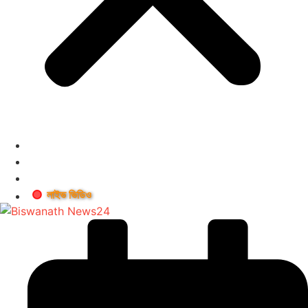
লাইভ ভিডিও