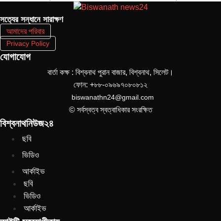
সত‌্যের সন্ধানে সারাক্ষণ
আমাদের পরিবার
Privacy Policy
যোগাযোগ
বার্তা কক্ষ : বিশ্বনাথ পুরান বাজার, বিশ্বনাথ, সিলেট।
ফোন: +৮৮-০৯৬৯৭০৮০৮১২
biswanathn24@gmail.com
© সর্বস্বত্ব স্বত্বাধিকার সংরক্ষিত
বিশ্বনাথনিউজ২৪
ছবি
ভিডিও
আর্কাইভ
ছবি
ভিডিও
আর্কাইভ