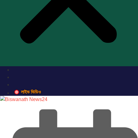
লাইভ ভিডিও