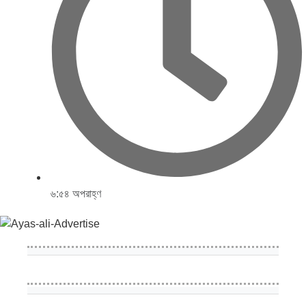
৬:৫৪ অপরাহ্ণ