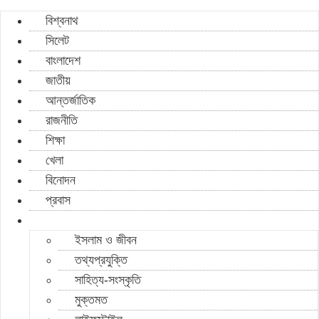
বিশ্বনাথ
সিলেট
বাংলাদেশ
জাতীয়
আন্তর্জাতিক
রাজনীতি
শিক্ষা
খেলা
বিনোদন
প্রবাস
ইসলাম ও জীবন
তথ্যপ্রযুক্তি
সাহিত্য-সংস্কৃতি
মুক্তমত