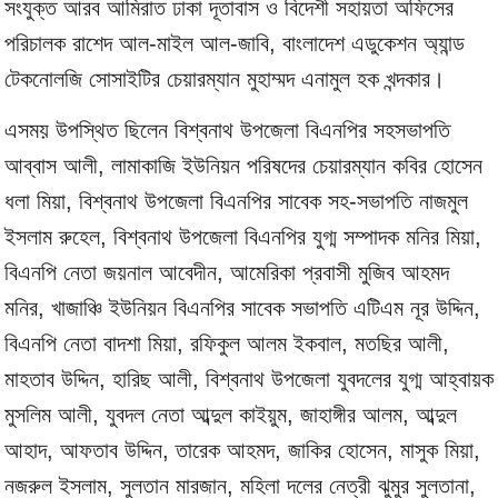
সংযুক্ত আরব আমিরাত ঢাকা দূতাবাস ও বিদেশী সহায়তা অফিসের
পরিচালক রাশেদ আল-মাইল আল-জাবি, বাংলাদেশ এডুকেশন অ্যান্ড
টেকনোলজি সোসাইটির চেয়ারম্যান মুহাম্মদ এনামুল হক খন্দকার।
এসময় উপস্থিত ছিলেন বিশ্বনাথ উপজেলা বিএনপির সহসভাপতি
আব্বাস আলী, লামাকাজি ইউনিয়ন পরিষদের চেয়ারম্যান কবির হোসেন
ধলা মিয়া, বিশ্বনাথ উপজেলা বিএনপির সাবেক সহ-সভাপতি নাজমুল
ইসলাম রুহেল, বিশ্বনাথ উপজেলা বিএনপির যুগ্ম সম্পাদক মনির মিয়া,
বিএনপি নেতা জয়নাল আবেদীন, আমেরিকা প্রবাসী মুজিব আহমদ
মনির, খাজাঞ্চি ইউনিয়ন বিএনপির সাবেক সভাপতি এটিএম নূর উদ্দিন,
বিএনপি নেতা বাদশা মিয়া, রফিকুল আলম ইকবাল, মতছির আলী,
মাহতাব উদ্দিন, হারিছ আলী, বিশ্বনাথ উপজেলা যুবদলের যুগ্ম আহ্বায়ক
মুসলিম আলী, যুবদল নেতা আব্দুল কাইয়ুম, জাহাঙ্গীর আলম, আব্দুল
আহাদ, আফতাব উদ্দিন, তারেক আহমদ, জাকির হোসেন, মাসুক মিয়া,
নজরুল ইসলাম, সুলতান মারজান, মহিলা দলের নেত্রী ঝুমুর সুলতানা,