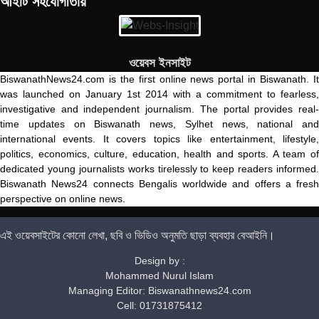
আইটি সহযোগীতায়
ওয়েবস ইনসাইট
BiswanathNews24.com is the first online news portal in Biswanath. It
was launched on January 1st 2014 with a commitment to fearless,
investigative and independent journalism. The portal provides real-
time updates on Biswanath news, Sylhet news, national and
international events. It covers topics like entertainment, lifestyle,
politics, economics, culture, education, health and sports. A team of
dedicated young journalists works tirelessly to keep readers informed.
Biswanath News24 connects Bengalis worldwide and offers a fresh
perspective on online news.
এই ওয়েবসাইটের কোনো লেখা, ছবি ও ভিডিও অনুমতি ছাড়া ব্যবহার বেআইনি।
Design by :
Mohammed Nurul Islam
Managing Editor: Biswanathnews24.com
Cell: 01731875412