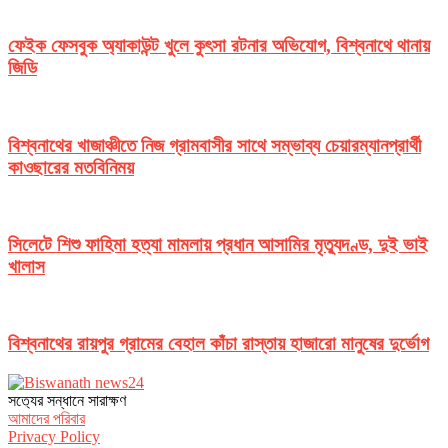
ফেইক ফেসবুক অ্যাকাউন্ট খুলে কুৎসা রটনার অভিযোগ, বিশ্বনাথে থানায়
জিডি
বিশ্বনাথের খাজাঞ্চীতে নিজ গ্রামবাসীর সাথে সম্ভাব্য চেয়ারম্যানপ্রার্থী
কাওছারের মতবিনিময়
সিলেটে শিশু ফাহিমা হত্যা মামলায় প্রধান আসামির মৃত্যুদণ্ড, দুই ভাই
খালাস
বিশ্বনাথের রায়পুর গ্রামের বেহাল কাঁচা রাস্তায় হাজারো মানুষের দুর্ভোগ
সত‌্যের সন্ধানে সারাক্ষণ
আমাদের পরিবার
Privacy Policy