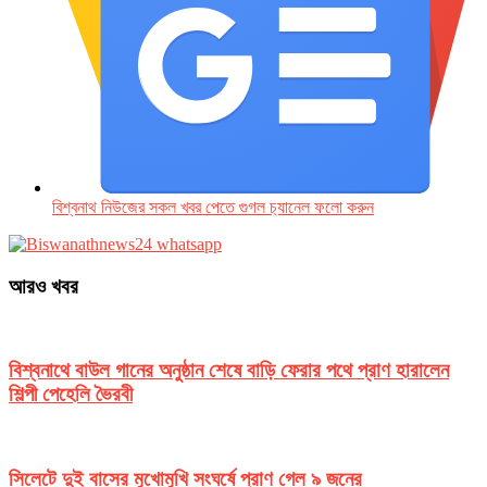
বিশ্বনাথ নিউজের সকল খবর পেতে গুগল চ‌্যানেল ফলো করুন
আরও খবর
বিশ্বনাথে বাউল গানের অনুষ্ঠান শেষে বাড়ি ফেরার পথে প্রাণ হারালেন
শিল্পী পেহেলি ভৈরবী
সিলেটে দুই বাসের মুখোমুখি সংঘর্ষে প্রাণ গেল ৯ জনের