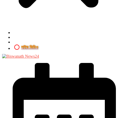
লাইভ ভিডিও