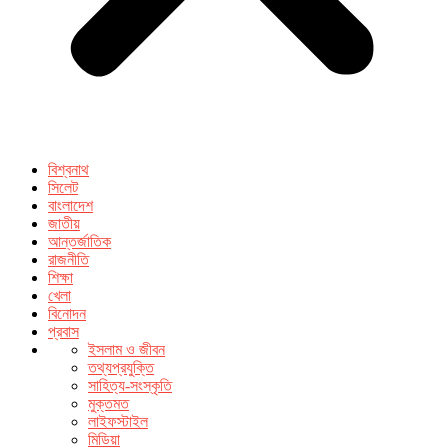
বিশ্বনাথ
সিলেট
বাংলাদেশ
জাতীয়
আন্তর্জাতিক
রাজনীতি
শিক্ষা
খেলা
বিনোদন
প্রবাস
ইসলাম ও জীবন
তথ্যপ্রযুক্তি
সাহিত্য-সংস্কৃতি
মুক্তমত
লাইফস্টাইল
মিডিয়া