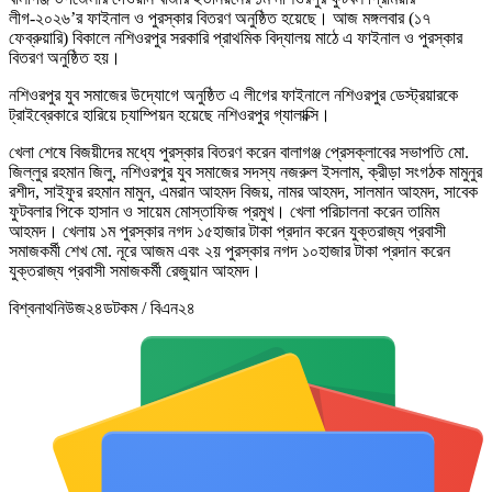
লীগ-২০২৬’র ফাইনাল ও পুরস্কার বিতরণ অনুষ্ঠিত হয়েছে। আজ মঙ্গলবার (১৭
ফেব্রুয়ারি) বিকালে নশিওরপুর সরকারি প্রাথমিক বিদ্যালয় মাঠে এ ফাইনাল ও পুরস্কার
বিতরণ অনুষ্ঠিত হয়।
নশিওরপুর যুব সমাজের উদ্যোগে অনুষ্ঠিত এ লীগের ফাইনালে নশিওরপুর ডেস্ট্রয়ারকে
ট্রাইব্রেকারে হারিয়ে চ্যাম্পিয়ন হয়েছে নশিওরপুর গ্যালাক্সি।
খেলা শেষে বিজয়ীদের মধ্যে পুরস্কার বিতরণ করেন বালাগঞ্জ প্রেসক্লাবের সভাপতি মো.
জিল্লুর রহমান জিলু, নশিওরপুর যুব সমাজের সদস্য নজরুল ইসলাম, ক্রীড়া সংগঠক মামুনুর
রশীদ, সাইফুর রহমান মামুন, এমরান আহমদ বিজয়, নামর আহমদ, সালমান আহমদ, সাবেক
ফুটবলার পিকে হাসান ও সায়েম মোস্তাফিজ প্রমুখ। খেলা পরিচালনা করেন তামিম
আহমদ। খেলায় ১ম পুরস্কার নগদ ১৫হাজার টাকা প্রদান করেন যুক্তরাজ্য প্রবাসী
সমাজকর্মী শেখ মো. নূরে আজম এবং ২য় পুরস্কার নগদ ১০হাজার টাকা প্রদান করেন
যুক্তরাজ্য প্রবাসী সমাজকর্মী রেজুয়ান আহমদ।
বিশ্বনাথনিউজ২৪ডটকম / বিএন২৪