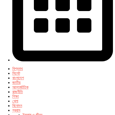
বিশ্বনাথ
সিলেট
বাংলাদেশ
জাতীয়
আন্তর্জাতিক
রাজনীতি
শিক্ষা
খেলা
বিনোদন
প্রবাস
ইসলাম ও জীবন