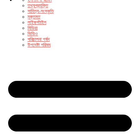
তথ্যপ্রযুক্তি
সাহিত্য-সংস্কৃতি
মুক্তমত
লাইফস্টাইল
মিডিয়া
ভিডিও
পরিচালনা পর্ষদ
উপদেষ্টা পরিষদ