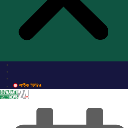
লাইভ ভিডিও