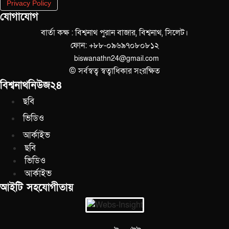
Privacy Policy
যোগাযোগ
বার্তা কক্ষ : বিশ্বনাথ পুরান বাজার, বিশ্বনাথ, সিলেট।
ফোন: +৮৮-০৯৬৯৭০৮০৮১২
biswanathn24@gmail.com
© সর্বস্বত্ব স্বত্বাধিকার সংরক্ষিত
বিশ্বনাথনিউজ২৪
ছবি
ভিডিও
আর্কাইভ
ছবি
ভিডিও
আর্কাইভ
আইটি সহযোগীতায়