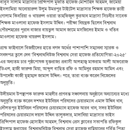
বাবুস সালাম মাদ্রাসার প্রিন্সিপাল মুফতি হাফেজ মোশাহিদ আহমদ, জামেয়া
ইসলামিয়া আনোয়ারুল উলুম উমরপুর টাইটেল মাদ্রাসার শিক্ষক হাফেজ ক্বারী
গোলাম কিবরিয়া ও খায়রুল ওয়ারা তাহফিজুল কুরআন মাদ্রাসা সিচনীর সাবেক
শিক্ষক মাওলানা হাফেজ ইসলাম উদ্দিন। পরীক্ষা নিয়ন্ত্রক ছিলেন বিশ্বনাথ
পৌরশহরের পুরান বাজার বায়তুল আমান জামে মসজিদের ইমাম ও খতিব
মাওলানা হাফেজ খায়রুল ইসলাম।
গ্রান্ড ফাইনালে বিজয়ীদের হাতে নগদ অর্থের পাশাপাশি সম্মাননা স্মারক ও
সনদপত্র তুলে দেন ‘বিশ্বনাথনিউজ বিশ্বনাথ সেরা হাফেজ প্রতিযোগিতা-২০২৫’
এর অন্যতম চার পৃষ্ঠপোষক যুক্তরাজ্য প্রবাসী আলহাজ্ব মাকরাম আলী আফরোজ
ডিএল, হাজী ফারুক মিয়া, আব্দুল বাছিত রফি ও আমিনুর রহমান আমিন এবং
উপদেষ্টা কাজী মুহাম্মদ জামাল উদ্দিন। পরে, তারা ব্যক্ত করেন নিজেদের
অনুভূতি।
উদীয়মান উপস্থাপক ফারুক মাহদীর প্রাণবন্ত সঞ্চালনায় অনুষ্ঠানে অন্যান্যের মধ্যে
অনুভূতি ব্যক্ত করেন দশঘর ইউনিয়ন পরিষদের চেয়ারম্যান এমাদ উদ্দিন খান,
দৌলতপুর ইউনিয়ন পরিষদের চেয়ারম্যান হাফেজ আরব খান, সদর ইউনিয়ন
পরিষদের চেয়ারম্যান দয়াল উদ্দিন তালুকদার, মাদানিয়া মাদ্রাসার ভাইস
প্রিন্সিপাল হাফেজ হোসাইন আহমদ, বিশ্বনাথ প্রেস ক্লাবের সভাপতি রফিকুল
ইসলাম জুবায়ের, বিশ্বনাথনিউজ বিশ্বনাথ সেরা হাফেজ নাহিয়ানের গর্বিত পিতা