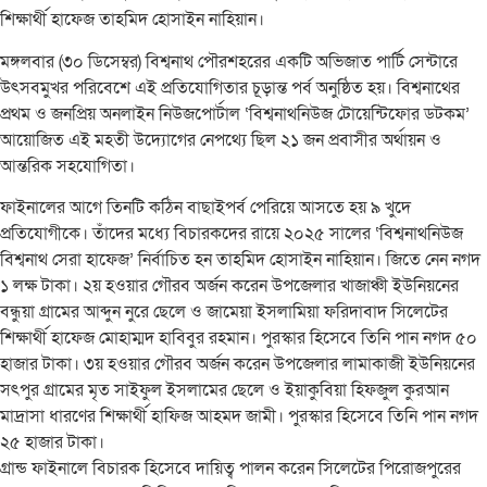
শিক্ষার্থী হাফেজ তাহমিদ হোসাইন নাহিয়ান।
মঙ্গলবার (৩০ ডিসেম্বর) বিশ্বনাথ পৌরশহরের একটি অভিজাত পার্টি সেন্টারে
উৎসবমুখর পরিবেশে এই প্রতিযোগিতার চূড়ান্ত পর্ব অনুষ্ঠিত হয়। বিশ্বনাথের
প্রথম ও জনপ্রিয় অনলাইন নিউজপোর্টাল ‘বিশ্বনাথনিউজ টোয়েন্টিফোর ডটকম’
আয়োজিত এই মহতী উদ্যোগের নেপথ্যে ছিল ২১ জন প্রবাসীর অর্থায়ন ও
আন্তরিক সহযোগিতা।
ফাইনালের আগে তিনটি কঠিন বাছাইপর্ব পেরিয়ে আসতে হয় ৯ খুদে
প্রতিযোগীকে। তাঁদের মধ্যে বিচারকদের রায়ে ২০২৫ সালের ‘বিশ্বনাথনিউজ
বিশ্বনাথ সেরা হাফেজ’ নির্বাচিত হন তাহমিদ হোসাইন নাহিয়ান। জিতে নেন নগদ
১ লক্ষ টাকা। ২য় হওয়ার গৌরব অর্জন করেন উপজেলার খাজাঞ্চী ইউনিয়নের
বন্ধুয়া গ্রামের আব্দুন নুরে ছেলে ও জামেয়া ইসলামিয়া ফরিদাবাদ সিলেটের
শিক্ষার্থী হাফেজ মোহাম্মদ হাবিবুর রহমান। পুরস্কার হিসেবে তিনি পান নগদ ৫০
হাজার টাকা। ৩য় হওয়ার গৌরব অর্জন করেন উপজেলার লামাকাজী ইউনিয়নের
সৎপুর গ্রামের মৃত সাইফুল ইসলামের ছেলে ও ইয়াকুবিয়া হিফজুল কুরআন
মাদ্রাসা ধারণের শিক্ষার্থী হাফিজ আহমদ জামী। পুরস্কার হিসেবে তিনি পান নগদ
২৫ হাজার টাকা।
গ্রান্ড ফাইনালে বিচারক হিসেবে দায়িত্ব পালন করেন সিলেটের পিরোজপুরের