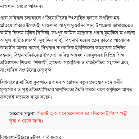
মাওলানা নেছার আহমদ।
গ্রান্ড ফাইনাল চলাকালে প্রতিযোগীদের উৎসাহিত করতে উপস্থিত হন
প্রতিযোগিতার উপদেষ্টা মাওলানা আব্দুল মুক্তাদির খান, উপজেলা জামায়াতের
আমীর নিজাম উদ্দিন সিদ্দিকী, সৎপুর কামিল মাদ্রাসার প্রধান মুহাদ্দিস মাওলানা
আব্দুল বাছিত (ধারন্দী মুহাদ্দিস সাব), বিশ্বনাথ মডেল প্রেস ক্লাবের আহ্বায়ক
জাহাঙ্গীর আলম খায়ের, বিশ্বনাথ সাংবাদিক ইউনিয়নের আহ্বায়ক মশিউর
রহমান, বিশ্বনাথনিউজের উপদেষ্টা জবির আহমদ নাজমুলসহ বিভিন্ন শিক্ষা
প্রতিষ্ঠানের শিক্ষক, শিক্ষার্থী, হাফেজ, সামাজিক ও রাজনৈতিক সংগঠন এবং
সাংবাদিক সংগঠনের নেতৃবৃন্দ।
বিশ্বনাথের ​মাটিতে কুরআনের এমন আয়োজন নতুন প্রজন্মের মনে ধর্মীয়
মূল্যবোধ ও সুস্থ প্রতিযোগিতার মানসিকতা তৈরি করবে বলে অনুষ্ঠানে আগত
সকলেই মতামত ব্যক্ত করেন।
আরোও পড়ুন::
সিলেট-২ আসনে মনোনয়ন জমা দিলেন ইলিয়াসপত্নী
লুনা ও ছেলে অর্ণব
।
বিশ্বনাথনিউজ২৪ডটকম / বিএন২৪