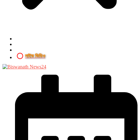
লাইভ ভিডিও