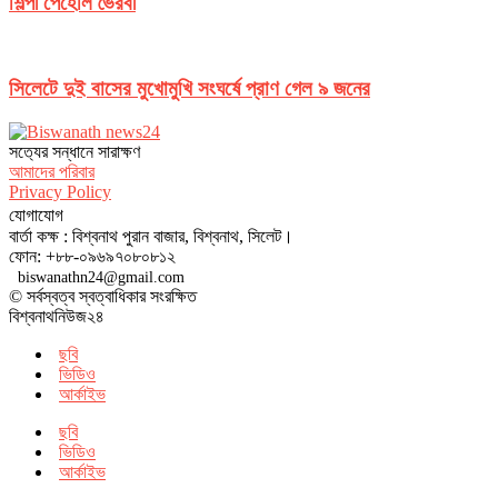
শিল্পী পেহেলি ভৈরবী
সিলেটে দুই বাসের মুখোমুখি সংঘর্ষে প্রাণ গেল ৯ জনের
সত‌্যের সন্ধানে সারাক্ষণ
আমাদের পরিবার
Privacy Policy
যোগাযোগ
বার্তা কক্ষ : বিশ্বনাথ পুরান বাজার, বিশ্বনাথ, সিলেট।
ফোন: +৮৮-০৯৬৯৭০৮০৮১২
biswanathn24@gmail.com
© সর্বস্বত্ব স্বত্বাধিকার সংরক্ষিত
বিশ্বনাথনিউজ২৪
ছবি
ভিডিও
আর্কাইভ
ছবি
ভিডিও
আর্কাইভ