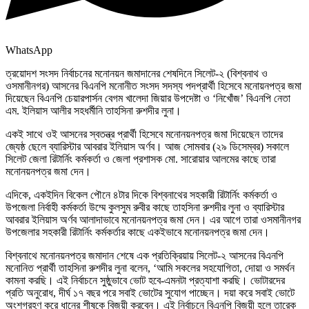
WhatsApp
ত্রয়োদশ সংসদ নির্বাচনের মনোনয়ন জমাদানের শেষদিনে সিলেট-২ (বিশ্বনাথ ও
ওসমানীনগর) আসনের বিএনপি মনোনীত সংসদ সদস্য পদপ্রার্থী হিসেবে মনোয়নপত্র জমা
দিয়েছেন বিএনপি চেয়ারপার্সন বেগম খালেদা জিয়ার উপদেষ্টা ও ‘নিখোঁজ’ বিএনপি নেতা
এম. ইলিয়াস আলীর সহধর্মীনি তাহসিনা রুশদীর লুনা।
একই সাথে ওই আসনের স্বতন্ত্র প্রার্থী হিসেবে মনোনয়নপত্র জমা দিয়েছেন তাদের
জ্যেষ্ঠ ছেলে ব্যারিস্টার আবরার ইলিয়াস অর্ণব। আজ সোমবার (২৯ ডিসেম্বর) সকালে
সিলেট জেলা রিটার্নিং কর্মকর্তা ও জেলা প্রশাসক মো. সারোয়ার আলমের কাছে তারা
মনোনয়নপত্র জমা দেন।
এদিকে, একইদিন বিকেল পৌনে ৪টার দিকে বিশ্বনাথের সহকারী রিটার্নিং কর্মকর্তা ও
উপজেলা নির্বাহী কর্মকর্তা উম্মে কুলসুম রুবীর কাছে তাহসিনা রুশদীর লুনা ও ব্যারিস্টার
আবরার ইলিয়াস অর্ণব আলাদাভাবে মনোনয়নপত্র জমা দেন। এর আগে তারা ওসমানীনগর
উপজেলার সহকারী রিটার্নিং কর্মকর্তার কাছে একইভাবে মনোনয়নপত্র জমা দেন।
বিশ্বনাথে মনোনয়নপত্র জমাদান শেষে এক প্রতিক্রিয়ায় সিলেট-২ আসনের বিএনপি
মনোনিত প্রার্থী তাহসিনা রুশদীর লুনা বলেন, ‘আমি সকলের সহযোগিতা, দোয়া ও সমর্থন
কামনা করছি। এই নির্বাচনে সুষ্ঠুভাবে ভোট হবে-এমনটা প্রত্যাশা করছি। ভোটারদের
প্রতি অনুরোধ, দীর্ঘ ১৭ বছর পরে সবাই ভোটের সুযোগ পাচ্ছেন। দয়া করে সবাই ভোটে
অংশগ্রহণ করে ধানের শীষকে বিজয়ী করবেন। এই নির্বাচনে বিএনপি বিজয়ী হলে তারেক