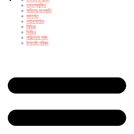
তথ্যপ্রযুক্তি
সাহিত্য-সংস্কৃতি
মুক্তমত
লাইফস্টাইল
মিডিয়া
ভিডিও
পরিচালনা পর্ষদ
উপদেষ্টা পরিষদ