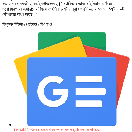
রহমান প্রধানমন্ত্রী হবেন-ইনশাআল্লাহ।’ ব্যারিস্টার আবরার ইলিয়াস অর্ণবের
মনোনয়নপত্র জমাদানের বিষয়ে তাহসিনা রুশদীর লুনা সাংবাদিকদের জানান, ‘এটা একটা
কৌশলের অংশ মাত্র।’
বিশ্বনাথনিউজ২৪ডটকম / বিএন২৪
বিশ্বনাথ নিউজের সকল খবর পেতে গুগল চ‌্যানেল ফলো করুন