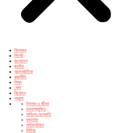
বিশ্বনাথ
সিলেট
বাংলাদেশ
জাতীয়
আন্তর্জাতিক
রাজনীতি
শিক্ষা
খেলা
বিনোদন
প্রবাস
ইসলাম ও জীবন
তথ্যপ্রযুক্তি
সাহিত্য-সংস্কৃতি
মুক্তমত
লাইফস্টাইল
মিডিয়া