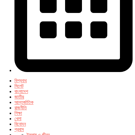
বিশ্বনাথ
সিলেট
বাংলাদেশ
জাতীয়
আন্তর্জাতিক
রাজনীতি
শিক্ষা
খেলা
বিনোদন
প্রবাস
ইসলাম ও জীবন