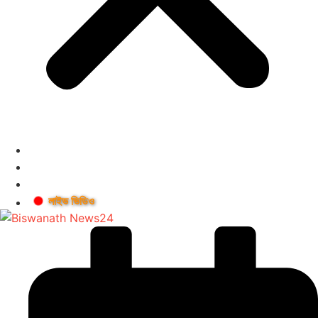
লাইভ ভিডিও