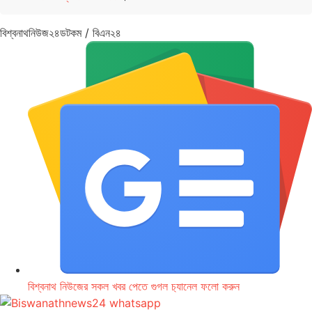
বিশ্বনাথনিউজ২৪ডটকম / বিএন২৪
বিশ্বনাথ নিউজের সকল খবর পেতে গুগল চ‌্যানেল ফলো করুন