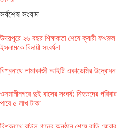
সর্বশেষ সংবাদ
উদয়পুরে ২৬ বছর শিক্ষকতা শেষে ক্বারী ফখরুল
ইসলামকে বিদায়ী সংবর্ধনা
বিশ্বনাথে লামাকাজী আইটি একাডেমির উদ্বোধন
ওসমানীনগরে দুই বাসের সংঘর্ষ: নিহতদের পরিবার
পাবে ৫ লাখ টাকা
বিশ্বনাথে বাউল গানের অনুষ্ঠান শেষে বাড়ি ফেরার