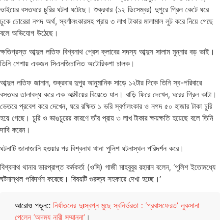
ভাইয়ের বসতঘরে চুরির ঘটনা ঘটেছে। শুক্রবার (১২ ডিসেম্বর) দুপুরে গ্রিল কেটে ঘরে
ঢুকে চোরেরা নগদ অর্থ, স্বর্ণালংকারসহ প্রায় ৩ লাখ টাকার মালামাল লুট করে নিয়ে গেছে
বলে অভিযোগ উঠেছে।
​ক্ষতিগ্রস্ত আব্দুল লতিফ বিশ্বনাথ প্রেস ক্লাবের সদস্য আব্দুস সালাম মুন্নার বড় ভাই।
তিনি পেশায় একজন সিএনজিচালিত অটোরিকশা চালক।
​আব্দুল লতিফ জানান, শুক্রবার দুপুর আনুমানিক সাড়ে ১২টার দিকে তিনি স্ব-পরিবারে
বসতঘর তালাবদ্ধ করে এক আত্মীয়ের বিয়েতে যান। বাড়ি ফিরে দেখেন, ঘরের গ্রিল কাটা।
ভেতরে প্রবেশ করে দেখেন, ঘরে রক্ষিত ১ ভরি স্বর্ণালংকার ও নগদ ৫০ হাজার টাকা চুরি
হয়ে গেছে। চুরি ও ভাঙচুরের কারণে তাঁর প্রায় ৩ লাখ টাকার ক্ষয়ক্ষতি হয়েছে বলে তিনি
দাবি করেন।
​ঘটনাটি জানাজানি হওয়ার পর বিশ্বনাথ থানা পুলিশ ঘটনাস্থল পরিদর্শন করে।
​বিশ্বনাথ থানার ভারপ্রাপ্ত কর্মকর্তা (ওসি) গাজী মাহবুবুর রহমান বলেন, ‘পুলিশ ইতোমধ্যে
ঘটনাস্থল পরিদর্শন করেছে। বিষয়টি গুরুত্ব সহকারে দেখা হচ্ছে।’
আরোও পড়ুন::
নির্যাতনের দুঃস্বপ্ন মুছে স্বনির্ভরতা : ‘প্রবাসফেরত’ লুকসানা
পেলেন ‘অদম্য নারী সম্মাননা’
।