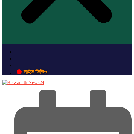
লাইভ ভিডিও