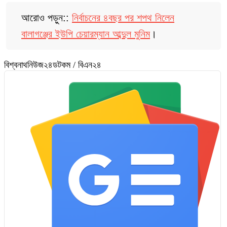
আরোও পড়ুন::
নির্বাচনের ৪বছর পর শপথ নিলেন
বালাগঞ্জের ইউপি চেয়ারম্যান আব্দুল মুনিম
।
বিশ্বনাথনিউজ২৪ডটকম / বিএন২৪