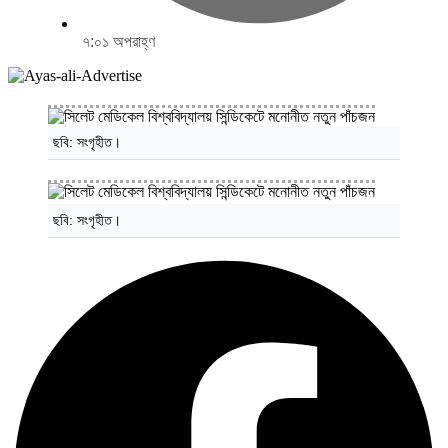
৭:০১ অপরাহ্ণ
ছবি: সংগৃহীত।
ছবি: সংগৃহীত।