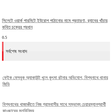
সিলেটে ওয়ার্ক পারমিটে ইউরোপ পাঠানোর নামে প্রতারণা, র‌্যাবের খাঁচায়
কথিত চক্রের প্রধান
সর্বশেষ সংবাদ
ফেইক ফেসবুক অ্যাকাউন্ট খুলে কুৎসা রটনার অভিযোগ, বিশ্বনাথে থানায়
জিডি
বিশ্বনাথের খাজাঞ্চীতে নিজ গ্রামবাসীর সাথে সম্ভাব্য চেয়ারম্যানপ্রার্থী
কাওছারের মতবিনিময়