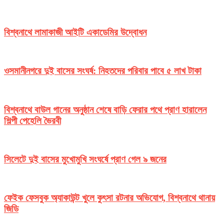
বিশ্বনাথে লামাকাজী আইটি একাডেমির উদ্বোধন
ওসমানীনগরে দুই বাসের সংঘর্ষ: নিহতদের পরিবার পাবে ৫ লাখ টাকা
বিশ্বনাথে বাউল গানের অনুষ্ঠান শেষে বাড়ি ফেরার পথে প্রাণ হারালেন
শিল্পী পেহেলি ভৈরবী
সিলেটে দুই বাসের মুখোমুখি সংঘর্ষে প্রাণ গেল ৯ জনের
ফেইক ফেসবুক অ্যাকাউন্ট খুলে কুৎসা রটনার অভিযোগ, বিশ্বনাথে থানায়
জিডি