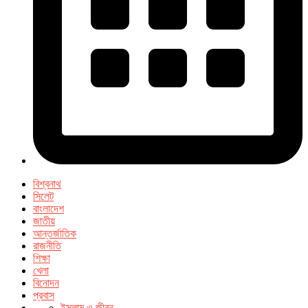
বিশ্বনাথ
সিলেট
বাংলাদেশ
জাতীয়
আন্তর্জাতিক
রাজনীতি
শিক্ষা
খেলা
বিনোদন
প্রবাস
ইসলাম ও জীবন