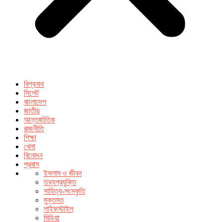
বিশ্বনাথ
সিলেট
বাংলাদেশ
জাতীয়
আন্তর্জাতিক
রাজনীতি
শিক্ষা
খেলা
বিনোদন
প্রবাস
ইসলাম ও জীবন
তথ্যপ্রযুক্তি
সাহিত্য-সংস্কৃতি
মুক্তমত
লাইফস্টাইল
মিডিয়া