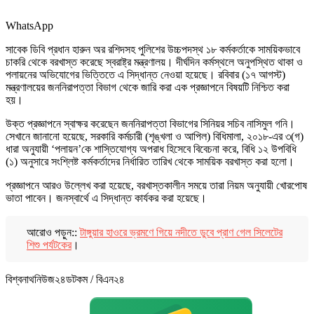
WhatsApp
সাবেক ডিবি প্রধান হারুন অর রশিদসহ পুলিশের উচ্চপদস্থ ১৮ কর্মকর্তাকে সাময়িকভাবে
চাকরি থেকে বরখাস্ত করেছে স্বরাষ্ট্র মন্ত্রণালয়। দীর্ঘদিন কর্মস্থলে অনুপস্থিত থাকা ও
পলায়নের অভিযোগের ভিত্তিতে এ সিদ্ধান্ত নেওয়া হয়েছে। রবিবার (১৭ আগস্ট)
মন্ত্রণালয়ের জননিরাপত্তা বিভাগ থেকে জারি করা এক প্রজ্ঞাপনে বিষয়টি নিশ্চিত করা
হয়।
উক্ত প্রজ্ঞাপনে স্বাক্ষর করেছেন জননিরাপত্তা বিভাগের সিনিয়র সচিব নাসিমুল গনি।
সেখানে জানানো হয়েছে, সরকারি কর্মচারী (শৃঙ্খলা ও আপিল) বিধিমালা, ২০১৮-এর ৩(গ)
ধারা অনুযায়ী ‘পলায়ন’কে শাস্তিযোগ্য অপরাধ হিসেবে বিবেচনা করে, বিধি ১২ উপবিধি
(১) অনুসারে সংশ্লিষ্ট কর্মকর্তাদের নির্ধারিত তারিখ থেকে সাময়িক বরখাস্ত করা হলো।
প্রজ্ঞাপনে আরও উল্লেখ করা হয়েছে, বরখাস্তকালীন সময়ে তারা নিয়ম অনুযায়ী খোরপোষ
ভাতা পাবেন। জনস্বার্থে এ সিদ্ধান্ত কার্যকর করা হয়েছে।
আরোও পড়ুন::
টাঙ্গুয়ার হাওরে ভ্রমণে গিয়ে নদীতে ডুবে প্রাণ গেল সিলেটের
শিশু পর্যটকের
।
বিশ্বনাথনিউজ২৪ডটকম / বিএন২৪