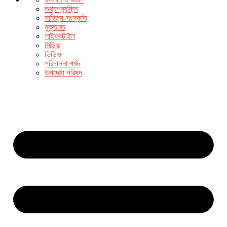
তথ্যপ্রযুক্তি
সাহিত্য-সংস্কৃতি
মুক্তমত
লাইফস্টাইল
মিডিয়া
ভিডিও
পরিচালনা পর্ষদ
উপদেষ্টা পরিষদ