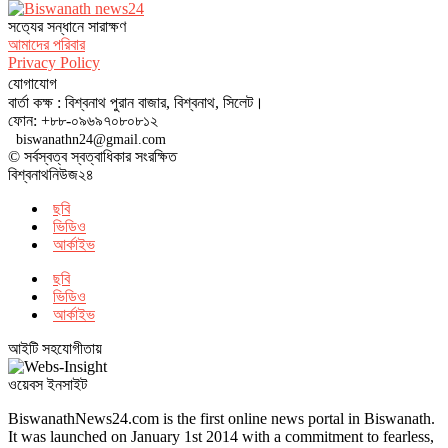
সত‌্যের সন্ধানে সারাক্ষণ
আমাদের পরিবার
Privacy Policy
যোগাযোগ
বার্তা কক্ষ : বিশ্বনাথ পুরান বাজার, বিশ্বনাথ, সিলেট।
ফোন: +৮৮-০৯৬৯৭০৮০৮১২
biswanathn24@gmail.com
© সর্বস্বত্ব স্বত্বাধিকার সংরক্ষিত
বিশ্বনাথনিউজ২৪
ছবি
ভিডিও
আর্কাইভ
ছবি
ভিডিও
আর্কাইভ
আইটি সহযোগীতায়
ওয়েবস ইনসাইট
BiswanathNews24.com is the first online news portal in Biswanath.
It was launched on January 1st 2014 with a commitment to fearless,