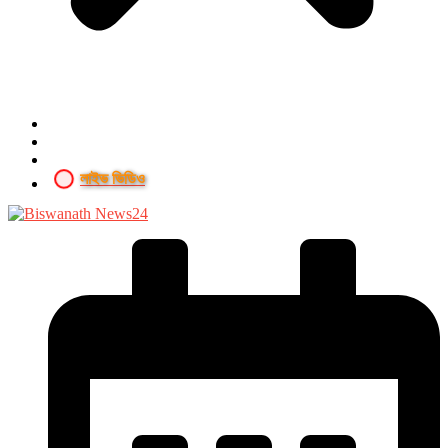
লাইভ ভিডিও