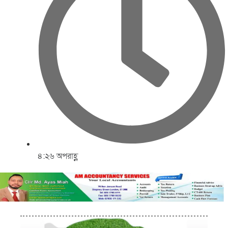
৪:২৬ অপরাহ্ণ