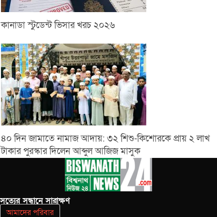
কানাডা স্টুডেন্ট ভিসার খরচ ২০২৬
৪০ দিন জামাতে নামাজ আদায়: ৩২ শিশু-কিশোরকে প্রায় ২ লাখ
টাকার পুরস্কার দিলেন আব্দুল আজিজ মাসুক
সত‌্যের সন্ধানে সারাক্ষণ
আমাদের পরিবার