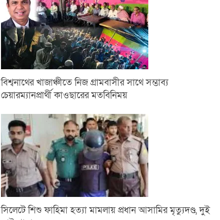
বিশ্বনাথের খাজাঞ্চীতে নিজ গ্রামবাসীর সাথে সম্ভাব্য
চেয়ারম্যানপ্রার্থী কাওছারের মতবিনিময়
সিলেটে শিশু ফাহিমা হত্যা মামলায় প্রধান আসামির মৃত্যুদণ্ড, দুই