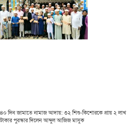
৪০ দিন জামাতে নামাজ আদায়: ৩২ শিশু-কিশোরকে প্রায় ২ লাখ
টাকার পুরস্কার দিলেন আব্দুল আজিজ মাসুক