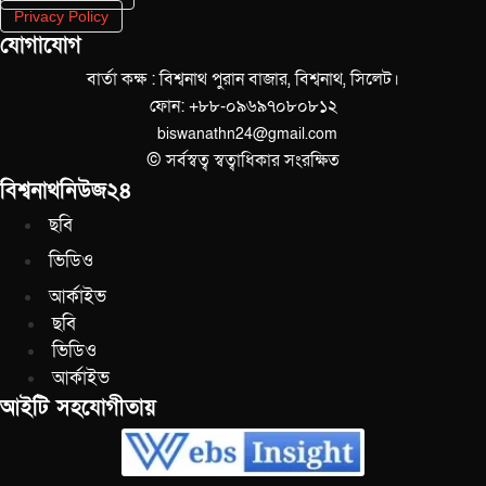
Privacy Policy
যোগাযোগ
বার্তা কক্ষ : বিশ্বনাথ পুরান বাজার, বিশ্বনাথ, সিলেট।
ফোন: +৮৮-০৯৬৯৭০৮০৮১২
biswanathn24@gmail.com
© সর্বস্বত্ব স্বত্বাধিকার সংরক্ষিত
বিশ্বনাথনিউজ২৪
ছবি
ভিডিও
আর্কাইভ
ছবি
ভিডিও
আর্কাইভ
আইটি সহযোগীতায়