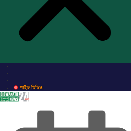
লাইভ ভিডিও