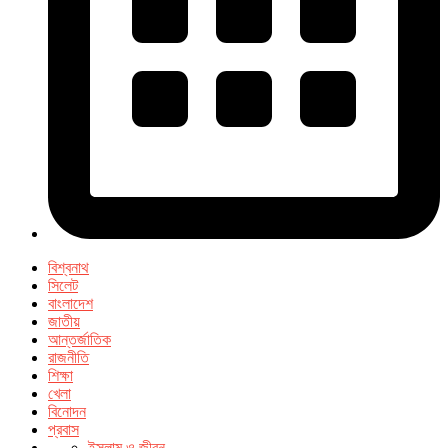
বিশ্বনাথ
সিলেট
বাংলাদেশ
জাতীয়
আন্তর্জাতিক
রাজনীতি
শিক্ষা
খেলা
বিনোদন
প্রবাস
ইসলাম ও জীবন