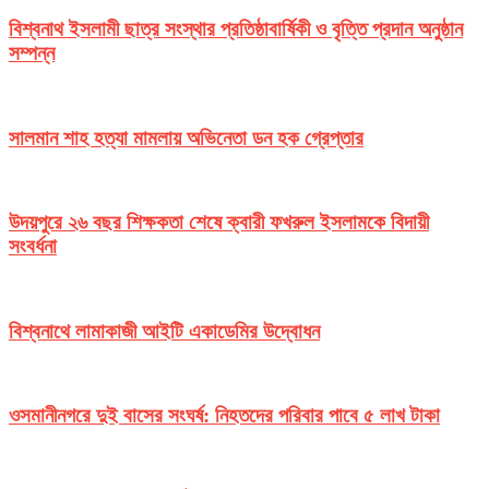
বিশ্বনাথ ইসলামী ছাত্র সংস্থার প্রতিষ্ঠাবার্ষিকী ও বৃত্তি প্রদান অনুষ্ঠান
সম্পন্ন
সালমান শাহ হত্যা মামলায় অভিনেতা ডন হক গ্রেপ্তার
উদয়পুরে ২৬ বছর শিক্ষকতা শেষে ক্বারী ফখরুল ইসলামকে বিদায়ী
সংবর্ধনা
বিশ্বনাথে লামাকাজী আইটি একাডেমির উদ্বোধন
ওসমানীনগরে দুই বাসের সংঘর্ষ: নিহতদের পরিবার পাবে ৫ লাখ টাকা