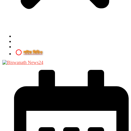
লাইভ ভিডিও