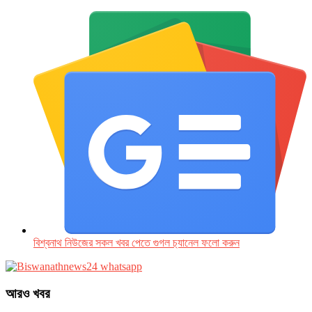
বিশ্বনাথ নিউজের সকল খবর পেতে গুগল চ‌্যানেল ফলো করুন
আরও খবর