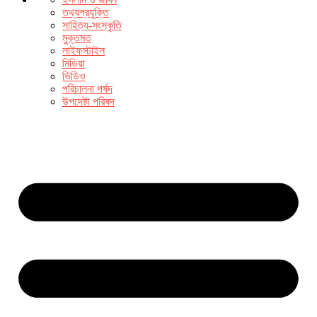
তথ্যপ্রযুক্তি
সাহিত্য-সংস্কৃতি
মুক্তমত
লাইফস্টাইল
মিডিয়া
ভিডিও
পরিচালনা পর্ষদ
উপদেষ্টা পরিষদ