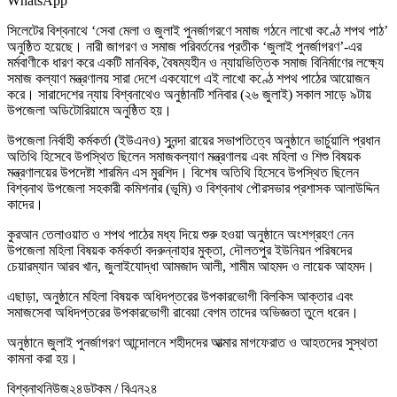
WhatsApp
সিলেটের বিশ্বনাথে ‘সেবা মেলা ও জুলাই পুনর্জাগরণে সমাজ গঠনে লাখো কণ্ঠে শপথ পাঠ’
অনুষ্ঠিত হয়েছে। নারী জাগরণ ও সমাজ পরিবর্তনের প্রতীক ‘জুলাই পুনর্জাগরণ’-এর
মর্মবাণীকে ধারণ করে একটি মানবিক, বৈষম্যহীন ও ন্যায়ভিত্তিক সমাজ বিনির্মাণের লক্ষ্যে
সমাজ কল্যাণ মন্ত্রণালয় সারা দেশে একযোগে এই লাখো কণ্ঠে শপথ পাঠের আয়োজন
করে। সারাদেশের ন্যায় বিশ্বনাথেও অনুষ্ঠানটি শনিবার (২৬ জুলাই) সকাল সাড়ে ৯টায়
উপজেলা অডিটোরিয়ামে অনুষ্ঠিত হয়।
উপজেলা নির্বাহী কর্মকর্তা (ইউএনও) সুনন্দা রায়ের সভাপতিত্বে অনুষ্ঠানে ভার্চুয়ালি প্রধান
অতিথি হিসেবে উপস্থিত ছিলেন সমাজকল্যাণ মন্ত্রণালয় এবং মহিলা ও শিশু বিষয়ক
মন্ত্রণালয়ের উপদেষ্টা শারমিন এস মুরশিদ। বিশেষ অতিথি হিসেবে উপস্থিত ছিলেন
বিশ্বনাথ উপজেলা সহকারী কমিশনার (ভূমি) ও বিশ্বনাথ পৌরসভার প্রশাসক আলাউদ্দিন
কাদের।
কুরআন তেলাওয়াত ও শপথ পাঠের মধ্য দিয়ে শুরু হওয়া অনুষ্ঠানে অংশগ্রহণ নেন
উপজেলা মহিলা বিষয়ক কর্মকর্তা বদরুন্নাহার মুক্তা, দৌলতপুর ইউনিয়ন পরিষদের
চেয়ারম্যান আরব খান, জুলাইযোদ্ধা আমজাদ আলী, শামীম আহমদ ও লায়েক আহমদ।
এছাড়া, অনুষ্ঠানে মহিলা বিষয়ক অধিদপ্তরের উপকারভোগী বিলকিস আক্তার এবং
সমাজসেবা অধিদপ্তরের উপকারভোগী রাবেয়া বেগম তাদের অভিজ্ঞতা তুলে ধরেন।
অনুষ্ঠানে জুলাই পুনর্জাগরণ আন্দোলনে শহীদদের আত্মার মাগফেরাত ও আহতদের সুস্থতা
কামনা করা হয়।
বিশ্বনাথনিউজ২৪ডটকম / বিএন২৪