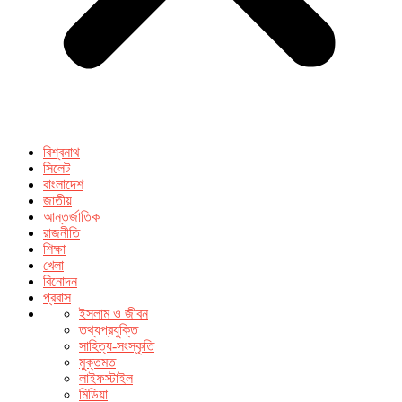
বিশ্বনাথ
সিলেট
বাংলাদেশ
জাতীয়
আন্তর্জাতিক
রাজনীতি
শিক্ষা
খেলা
বিনোদন
প্রবাস
ইসলাম ও জীবন
তথ্যপ্রযুক্তি
সাহিত্য-সংস্কৃতি
মুক্তমত
লাইফস্টাইল
মিডিয়া