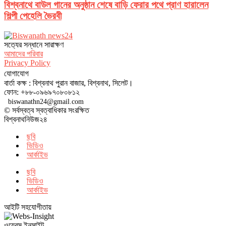
বিশ্বনাথে বাউল গানের অনুষ্ঠান শেষে বাড়ি ফেরার পথে প্রাণ হারালেন
শিল্পী পেহেলি ভৈরবী
সত‌্যের সন্ধানে সারাক্ষণ
আমাদের পরিবার
Privacy Policy
যোগাযোগ
বার্তা কক্ষ : বিশ্বনাথ পুরান বাজার, বিশ্বনাথ, সিলেট।
ফোন: +৮৮-০৯৬৯৭০৮০৮১২
biswanathn24@gmail.com
© সর্বস্বত্ব স্বত্বাধিকার সংরক্ষিত
বিশ্বনাথনিউজ২৪
ছবি
ভিডিও
আর্কাইভ
ছবি
ভিডিও
আর্কাইভ
আইটি সহযোগীতায়
ওয়েবস ইনসাইট