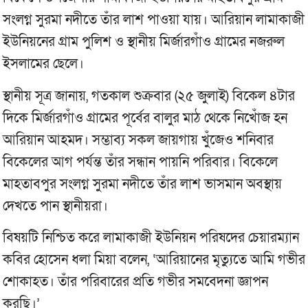
সংলগ্ন সুরমা নদীতে তাঁর লাশ পাওয়া যায়। আরিয়ান লামাকাজী
ইউনিয়নের গ্রাম পুলিশ ও স্থানীয় মির্জারগাঁও গ্রামের নজরুল
ইসলামের ছেলে।
স্থানীয় সূত্র জানায়, গতকাল শুক্রবার (২৫ জুলাই) বিকেল ৪টার
দিকে মির্জারগাঁও গ্রামের পূর্বের বালুর মাঠ থেকে নিখোঁজ হন
আরিয়ান আহমদ। সম্ভাব্য সকল জায়গায় খুঁজেও শনিবার
বিকেলের আগ পর্যন্ত তাঁর সন্ধান পায়নি পরিবার। বিকেলে
মাহতাবপুর সংলগ্ন সুরমা নদীতে তাঁর লাশ ভাসমান অবস্থায়
দেখতে পান স্থানীয়রা।
বিষয়টি নিশ্চিত করে লামাকাজী ইউনিয়ন পরিষদের চেয়ারম্যান
কবির হোসেন ধলা মিয়া বলেন, ‘আরিয়ানের মৃত্যুতে আমি গভীর
শোকাহত। তাঁর পরিবারের প্রতি গভীর সমবেদনা জ্ঞাপন
করছি।’