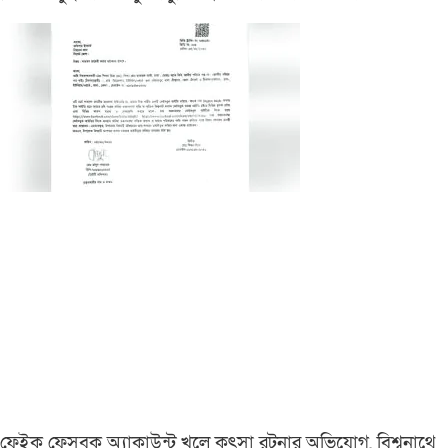
ফেইক ফেসবুক অ্যাকাউন্ট খুলে কুৎসা রটনার অভিযোগ, বিশ্বনাথে