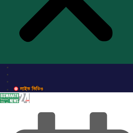
লাইভ ভিডিও