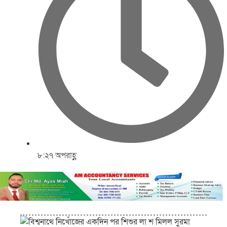
৮:২৭ অপরাহ্ণ