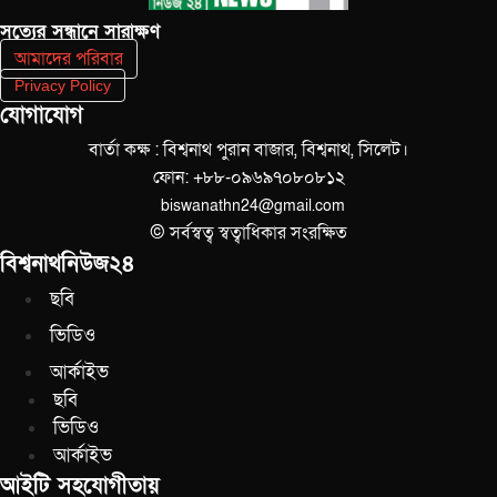
সত‌্যের সন্ধানে সারাক্ষণ
আমাদের পরিবার
Privacy Policy
যোগাযোগ
বার্তা কক্ষ : বিশ্বনাথ পুরান বাজার, বিশ্বনাথ, সিলেট।
ফোন: +৮৮-০৯৬৯৭০৮০৮১২
biswanathn24@gmail.com
© সর্বস্বত্ব স্বত্বাধিকার সংরক্ষিত
বিশ্বনাথনিউজ২৪
ছবি
ভিডিও
আর্কাইভ
ছবি
ভিডিও
আর্কাইভ
আইটি সহযোগীতায়