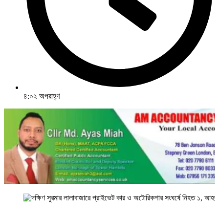
৪:০২ অপরাহ্ণ