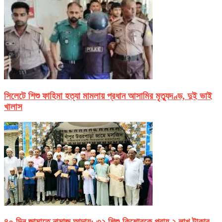
সিলেটে শিশু ফাহিমা হত্যা মামলায় প্রধান আসামির মৃত্যুদণ্ড, দুই ভাই
খালাস
৪০ দিন জামাতে নামাজ আদায়: ৩২ শিশু-কিশোরকে প্রায় ২ লাখ টাকার