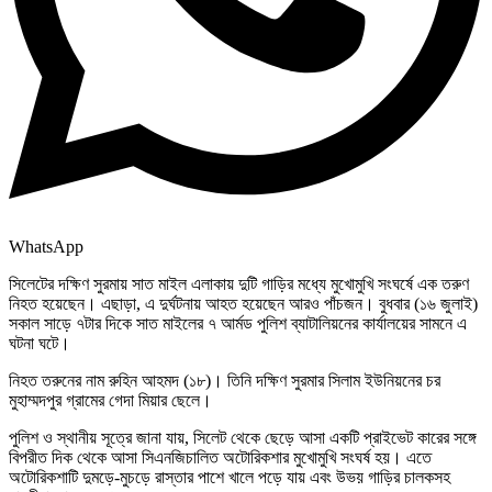
WhatsApp
সিলেটের দক্ষিণ সুরমায় সাত মাইল এলাকায় দুটি গাড়ির মধ্যে মুখোমুখি সংঘর্ষে এক তরুণ
নিহত হয়েছেন। এছাড়া, এ দুর্ঘটনায় আহত হয়েছেন আরও পাঁচজন। বুধবার (১৬ জুলাই)
সকাল সাড়ে ৭টার দিকে সাত মাইলের ৭ আর্মড পুলিশ ব্যাটালিয়নের কার্যালয়ের সামনে এ
ঘটনা ঘটে।
নিহত তরুনের নাম রুহিন আহমদ (১৮)। তিনি দক্ষিণ সুরমার সিলাম ইউনিয়নের চর
মুহাম্মদপুর গ্রামের গেদা মিয়ার ছেলে।
পুলিশ ও স্থানীয় সূত্রে জানা যায়, সিলেট থেকে ছেড়ে আসা একটি প্রাইভেট কারের সঙ্গে
বিপরীত দিক থেকে আসা সিএনজিচালিত অটোরিকশার মুখোমুখি সংঘর্ষ হয়। এতে
অটোরিকশাটি দুমড়ে-মুচড়ে রাস্তার পাশে খালে পড়ে যায় এবং উভয় গাড়ির চালকসহ