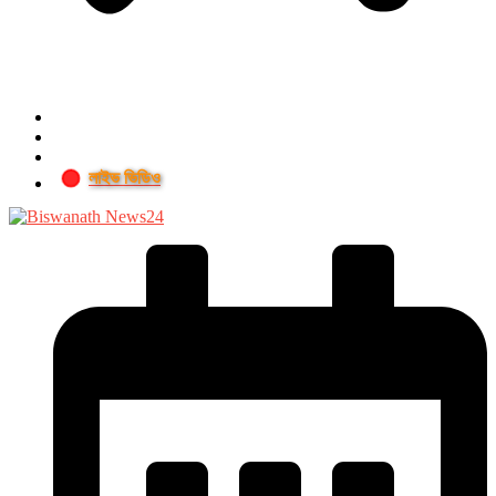
লাইভ ভিডিও