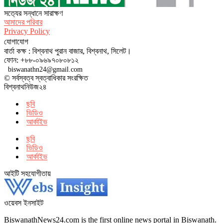
সত‌্যের সন্ধানে সারাক্ষণ
আমাদের পরিবার
Privacy Policy
যোগাযোগ
বার্তা কক্ষ : বিশ্বনাথ পুরান বাজার, বিশ্বনাথ, সিলেট।
ফোন: +৮৮-০৯৬৯৭০৮০৮১২
biswanathn24@gmail.com
© সর্বস্বত্ব স্বত্বাধিকার সংরক্ষিত
বিশ্বনাথনিউজ২৪
ছবি
ভিডিও
আর্কাইভ
ছবি
ভিডিও
আর্কাইভ
আইটি সহযোগীতায়
ওয়েবস ইনসাইট
BiswanathNews24.com is the first online news portal in Biswanath.