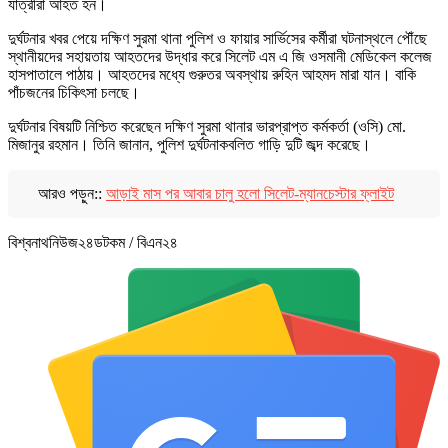
যাত্রীরা আহত হন।
দুর্ঘটনার খবর পেয়ে দক্ষিণ সুরমা থানা পুলিশ ও ফায়ার সার্ভিসের কর্মীরা ঘটনাস্থলে পৌঁছে
স্থানীয়দের সহায়তায় আহতদের উদ্ধার করে সিলেট এম এ জি ওসমানী মেডিকেল কলেজ
হাসপাতালে পাঠায়। আহতদের মধ্যে গুরুতর অবস্থায় রুহিন আহমদ মারা যান। বাকি
পাঁচজনের চিকিৎসা চলছে।
দুর্ঘটনার বিষয়টি নিশ্চিত করেছেন দক্ষিণ সুরমা থানার ভারপ্রাপ্ত কর্মকর্তা (ওসি) মো.
মিজানুর রহমান। তিনি জানান, পুলিশ দুর্ঘটনাকবলিত গাড়ি দুটি জব্দ করেছে।
আরও পড়ুন::
আড়াই মাস পর আবার চালু হলো সিলেট-ম্যানচেস্টার ফ্লাইট
বিশ্বনাথনিউজ২৪ডটকম / বিএন২৪