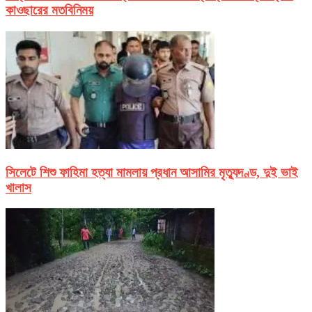
কাওছারের মতবিনিময়
সিলেটে শিশু ফাহিমা হত্যা মামলায় প্রধান আসামির মৃত্যুদণ্ড, দুই ভাই
খালাস