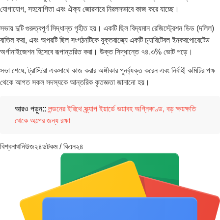
যোগাযোগ, সহযোগিতা এবং ঐক্য জোরদারে নিরলসভাবে কাজ করে যাচ্ছে।
সভায় দুটি গুরুত্বপূর্ণ সিদ্ধান্ত গৃহীত হয়। একটি ছিল বিদ্যমান রেজিস্ট্রেশন ডিড (দলিল)
বাতিল করা, এবং অপরটি ছিল সংগঠনটিকে যুক্তরাজ্যে একটি চ্যারিটেবল ইনকরপোরেটেড
অর্গানাইজেশন হিসেবে রূপান্তরিত করা। উক্ত সিদ্ধান্তে ৭৪.৩% ভোট পড়ে।
সভা শেষে, ট্রাস্টিরা একসাথে কাজ করার অঙ্গীকার পুনর্ব্যক্ত করেন এবং নির্বাহী কমিটির পক্ষ
থেকে আগত সকল সদস্যকে আন্তরিক কৃতজ্ঞতা জানানো হয়।
আরও পড়ুন::
লন্ডনের ইরিথে স্ক্র্যাপ ইয়ার্ডে ভয়াবহ অগ্নিকাণ্ড, বড় ক্ষয়ক্ষতি
থেকে অল্পের জন্য রক্ষা
বিশ্বনাথনিউজ২৪ডটকম / বিএন২৪