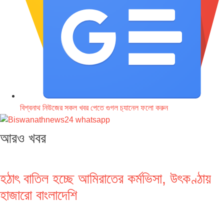
বিশ্বনাথ নিউজের সকল খবর পেতে গুগল চ‌্যানেল ফলো করুন
আরও খবর
হঠাৎ বাতিল হচ্ছে আমিরাতের কর্মভিসা, উৎকণ্ঠায়
হাজারো বাংলাদেশি