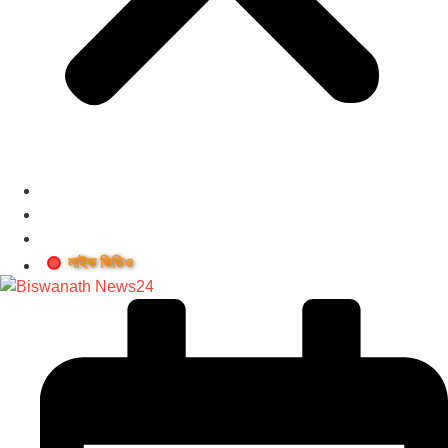
লাইভ ভিডিও