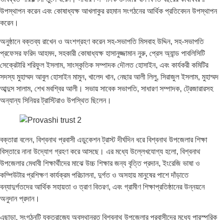
উপস্থাপন করেন এবং কোষাধ্যক্ষ আখলাকুর রহমান সংগঠনের আর্থিক প্রতিবেদন উপস্থাপন
করেন।
অনুষ্ঠানে বক্তব্য রাখেন ও অংশগ্রহণ করেন সহ-সভাপতি মিসবাহ উদ্দিন, সহ-সভাপতি
প্রফেসর ফরিদ আহমদ, সহকারী কোষাধ্যক্ষ হাসানুজ্জামান নুরু, প্রেস অ্যান্ড পাবলিসিটি
সেক্রেটারি শরিফুল ইসলাম, সাংস্কৃতিক সম্পাদক দৌলত হোসাইন, এবং কার্যকরী কমিটির
সদস্য মুহাম্মদ আবুল হোসাইন মামুন, খালেদ খান, নেছার আলী লিলু, সিরাজুল ইসলাম, মুহাম্মদ
আব্দুস সালাম, শেখ মবশ্বির আলী। সভায় সাবেক সভাপতি, সাধারণ সম্পাদক, ট্রেজারারসহ
অন্যান্য সিনিয়র ট্রাস্টিরাও উপস্থিত ছিলেন।
বক্তারা বলেন, বিশ্বনাথ প্রবাসী এডুকেশন ট্রাস্ট দীর্ঘদিন ধরে বিশ্বনাথ উপজেলার শিক্ষা
বিস্তারে নানা উদ্যোগ গ্রহণ করে আসছে। এর মধ্যে উল্লেখযোগ্য হলো, বিশ্বনাথ
উপজেলার মেধাবী শিক্ষার্থীদের মাঝে উচ্চ শিক্ষার জন্য বৃত্তি প্রদান, ইংরেজি ভাষা ও
কম্পিউটার প্রশিক্ষণ কার্যক্রম পরিচালনা, দুর্গত ও অসহায় মানুষের পাশে দাঁড়াতে
বন্যাদুর্গতদের আর্থিক সহায়তা ও ত্রাণ বিতরণ, এবং গ্রামীণ শিক্ষাপ্রতিষ্ঠানের উন্নয়নে
অনুদান প্রদান।
এছাড়া, সংগঠনটি যুক্তরাজ্যে অবস্থানরত বিশ্বনাথ উপজেলার প্রবাসীদের মধ্যে পারস্পরিক