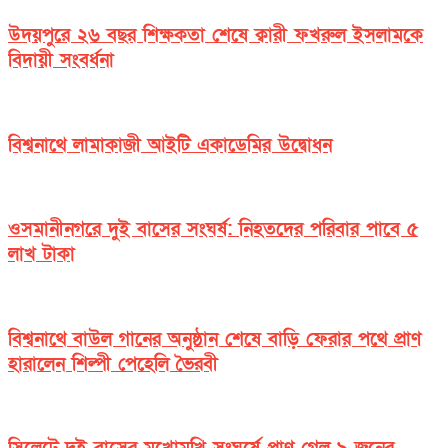
উদয়পুরে ২৬ বছর শিক্ষকতা শেষে ক্বারী ফখরুল ইসলামকে
বিদায়ী সংবর্ধনা
বিশ্বনাথে লামাকাজী আইটি একাডেমির উদ্বোধন
ওসমানীনগরে দুই বাসের সংঘর্ষ: নিহতদের পরিবার পাবে ৫
লাখ টাকা
বিশ্বনাথে বাউল গানের অনুষ্ঠান শেষে বাড়ি ফেরার পথে প্রাণ
হারালেন শিল্পী পেহেলি ভৈরবী