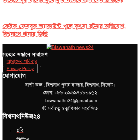
সিলেটে দুই বাসের মুখোমুখি সংঘর্ষে প্রাণ গেল ৯ জনের
ফেইক ফেসবুক অ্যাকাউন্ট খুলে কুৎসা রটনার অভিযোগ,
বিশ্বনাথে থানায় জিডি
সত‌্যের সন্ধানে সারাক্ষণ
আমাদের পরিবার
Privacy Policy
যোগাযোগ
বার্তা কক্ষ : বিশ্বনাথ পুরান বাজার, বিশ্বনাথ, সিলেট।
ফোন: +৮৮-০৯৬৯৭০৮০৮১২
biswanathn24@gmail.com
© সর্বস্বত্ব স্বত্বাধিকার সংরক্ষিত
বিশ্বনাথনিউজ২৪
ছবি