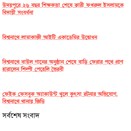
উদয়পুরে ২৬ বছর শিক্ষকতা শেষে ক্বারী ফখরুল ইসলামকে
বিদায়ী সংবর্ধনা
বিশ্বনাথে লামাকাজী আইটি একাডেমির উদ্বোধন
বিশ্বনাথে বাউল গানের অনুষ্ঠান শেষে বাড়ি ফেরার পথে প্রাণ
হারালেন শিল্পী পেহেলি ভৈরবী
ফেইক ফেসবুক অ্যাকাউন্ট খুলে কুৎসা রটনার অভিযোগ,
বিশ্বনাথে থানায় জিডি
সর্বশেষ সংবাদ