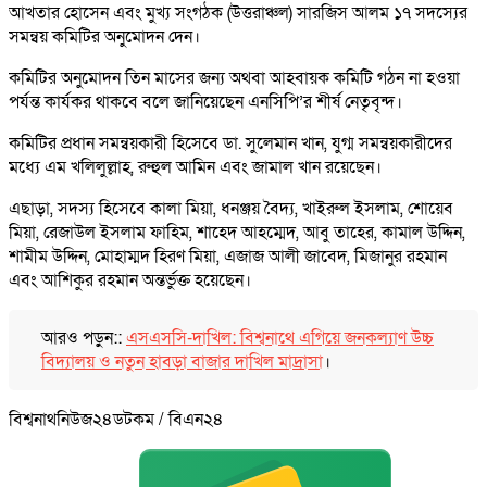
আখতার হোসেন এবং মুখ্য সংগঠক (উত্তরাঞ্চল) সারজিস আলম ১৭ সদস্যের
সমন্বয় কমিটির অনুমোদন দেন।
কমিটির অনুমোদন তিন মাসের জন্য অথবা আহবায়ক কমিটি গঠন না হওয়া
পর্যন্ত কার্যকর থাকবে বলে জানিয়েছেন এনসিপি’র শীর্ষ নেতৃবৃন্দ।
কমিটির প্রধান সমন্বয়কারী হিসেবে ডা. সুলেমান খান, যুগ্ম সমন্বয়কারীদের
মধ্যে এম খলিলুল্লাহ, রুহুল আমিন এবং জামাল খান রয়েছেন।
এছাড়া, সদস্য হিসেবে কালা মিয়া, ধনঞ্জয় বৈদ্য, খাইরুল ইসলাম, শোয়েব
মিয়া, রেজাউল ইসলাম ফাহিম, শাহেদ আহম্মেদ, আবু তাহের, কামাল উদ্দিন,
শামীম উদ্দিন, মোহাম্মদ হিরণ মিয়া, এজাজ আলী জাবেদ, মিজানুর রহমান
এবং আশিকুর রহমান অন্তর্ভুক্ত হয়েছেন।
আরও পড়ুন::
এসএসসি-দাখিল: বিশ্বনাথে এগিয়ে জনকল্যাণ উচ্চ
বিদ্যালয় ও নতুন হাবড়া বাজার দাখিল মাদ্রাসা
।
বিশ্বনাথনিউজ২৪ডটকম / বিএন২৪