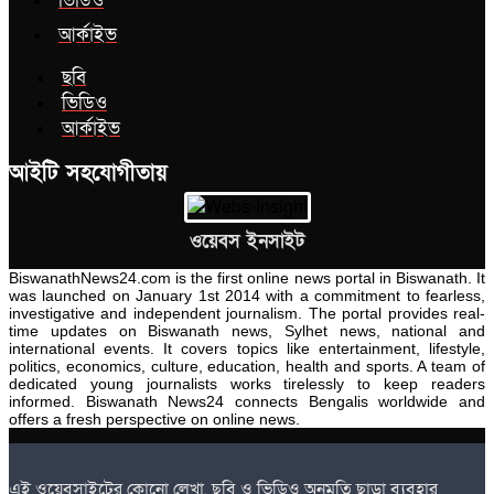
ভিডিও
আর্কাইভ
ছবি
ভিডিও
আর্কাইভ
আইটি সহযোগীতায়
ওয়েবস ইনসাইট
BiswanathNews24.com is the first online news portal in Biswanath. It
was launched on January 1st 2014 with a commitment to fearless,
investigative and independent journalism. The portal provides real-
time updates on Biswanath news, Sylhet news, national and
international events. It covers topics like entertainment, lifestyle,
politics, economics, culture, education, health and sports. A team of
dedicated young journalists works tirelessly to keep readers
informed. Biswanath News24 connects Bengalis worldwide and
offers a fresh perspective on online news.
এই ওয়েবসাইটের কোনো লেখা, ছবি ও ভিডিও অনুমতি ছাড়া ব্যবহার