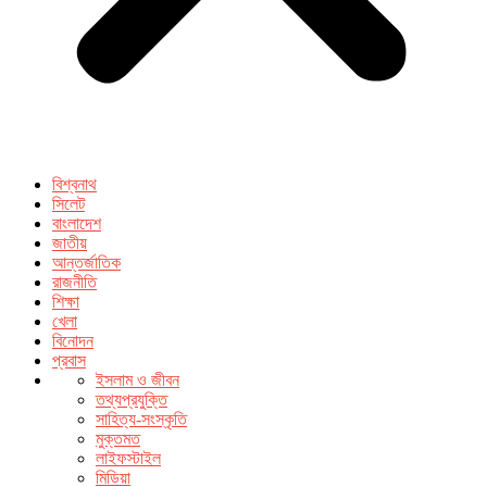
বিশ্বনাথ
সিলেট
বাংলাদেশ
জাতীয়
আন্তর্জাতিক
রাজনীতি
শিক্ষা
খেলা
বিনোদন
প্রবাস
ইসলাম ও জীবন
তথ্যপ্রযুক্তি
সাহিত্য-সংস্কৃতি
মুক্তমত
লাইফস্টাইল
মিডিয়া