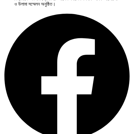
ও উলামা সম্মেলন অনুষ্ঠিত।