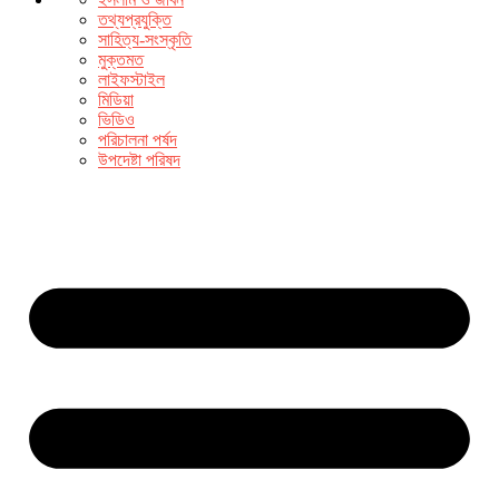
তথ্যপ্রযুক্তি
সাহিত্য-সংস্কৃতি
মুক্তমত
লাইফস্টাইল
মিডিয়া
ভিডিও
পরিচালনা পর্ষদ
উপদেষ্টা পরিষদ