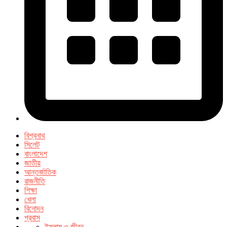
বিশ্বনাথ
সিলেট
বাংলাদেশ
জাতীয়
আন্তর্জাতিক
রাজনীতি
শিক্ষা
খেলা
বিনোদন
প্রবাস
ইসলাম ও জীবন