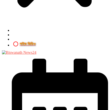
লাইভ ভিডিও