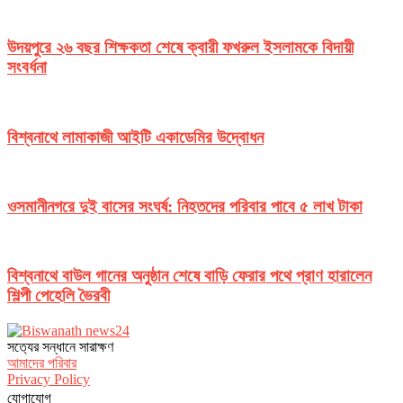
উদয়পুরে ২৬ বছর শিক্ষকতা শেষে ক্বারী ফখরুল ইসলামকে বিদায়ী
সংবর্ধনা
বিশ্বনাথে লামাকাজী আইটি একাডেমির উদ্বোধন
ওসমানীনগরে দুই বাসের সংঘর্ষ: নিহতদের পরিবার পাবে ৫ লাখ টাকা
বিশ্বনাথে বাউল গানের অনুষ্ঠান শেষে বাড়ি ফেরার পথে প্রাণ হারালেন
শিল্পী পেহেলি ভৈরবী
সত‌্যের সন্ধানে সারাক্ষণ
আমাদের পরিবার
Privacy Policy
যোগাযোগ