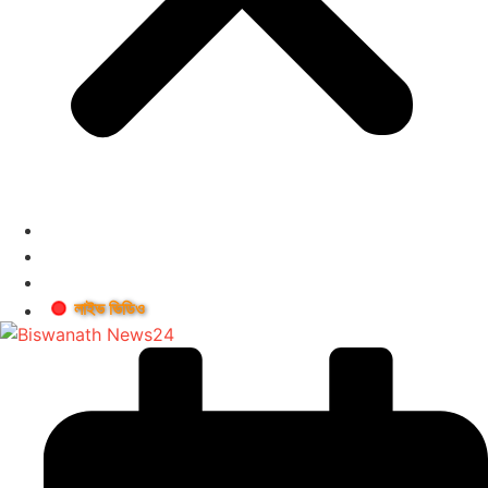
লাইভ ভিডিও