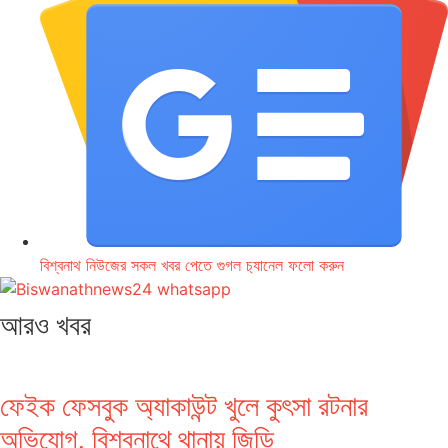
বিশ্বনাথ নিউজের সকল খবর পেতে গুগল চ‌্যানেল ফলো করুন
আরও খবর
ফেইক ফেসবুক অ্যাকাউন্ট খুলে কুৎসা রটনার
অভিযোগ, বিশ্বনাথে থানায় জিডি