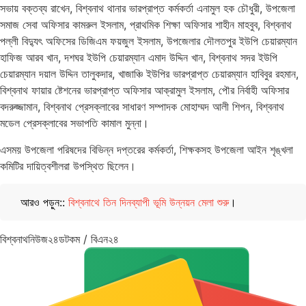
সভায় বক্তব্য রাখেন, বিশ্বনাথ থানার ভারপ্রাপ্ত কর্মকর্তা এনামুল হক চৌধুরী, উপজেলা
সমাজ সেবা অফিসার কামরুল ইসলাম, প্রাথমিক শিক্ষা অফিসার শাহীন মাহবুব, বিশ্বনাথ
পল্লী বিদ্যুৎ অফিসের ডিজিএম ফয়জুল ইসলাম, উপজেলার দৌলতপুর ইউপি চেয়ারম্যান
হাফিজ আরব খান, দশঘর ইউপি চেয়ারম্যান এমাদ উদ্দিন খান, বিশ্বনাথ সদর ইউপি
চেয়ারম্যান দয়াল উদ্দিন তালুকদার, খাজাঞ্চি ইউপির ভারপ্রাপ্ত চেয়ারম্যান হাবিবুর রহমান,
বিশ্বনাথ ফায়ার ষ্টেশনের ভারপ্রাপ্ত অফিসার আক্রামুল ইসলাম, পৌর নির্বাহী অফিসার
বদরুজ্জামান, বিশ্বনাথ প্রেসক্লাবের সাধারণ সম্পাদক মোহাম্মদ আলী শিপন, বিশ্বনাথ
মডেল প্রেসক্লাবের সভাপতি কামাল মুন্না।
এসময় উপজেলা পরিষদের বিভিন্ন দপ্তরের কর্মকর্তা, শিক্ষকসহ উপজেলা আইন শৃঙ্খলা
কমিটির দায়িত্বশীলরা উপস্থিত ছিলেন।
আরও পড়ুন::
বিশ্বনাথে তিন দিনব্যাপী ভূমি উন্নয়ন মেলা শুরু
।
বিশ্বনাথনিউজ২৪ডটকম / বিএন২৪