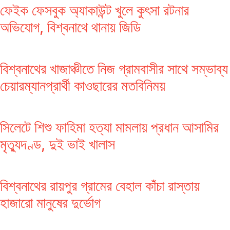
ফেইক ফেসবুক অ্যাকাউন্ট খুলে কুৎসা রটনার
অভিযোগ, বিশ্বনাথে থানায় জিডি
বিশ্বনাথের খাজাঞ্চীতে নিজ গ্রামবাসীর সাথে সম্ভাব্য
চেয়ারম্যানপ্রার্থী কাওছারের মতবিনিময়
সিলেটে শিশু ফাহিমা হত্যা মামলায় প্রধান আসামির
মৃত্যুদণ্ড, দুই ভাই খালাস
বিশ্বনাথের রায়পুর গ্রামের বেহাল কাঁচা রাস্তায়
হাজারো মানুষের দুর্ভোগ