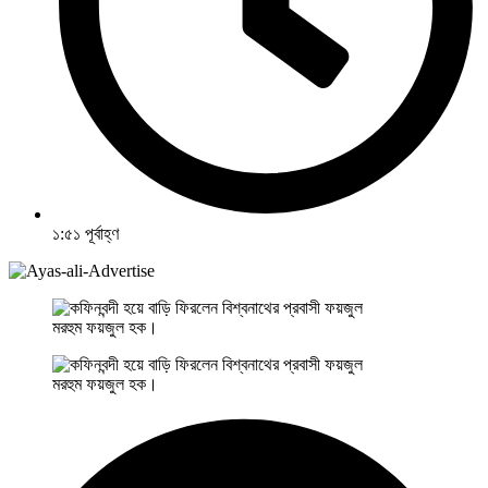
১:৫১ পূর্বাহ্ণ
মরহুম ফয়জুল হক।
মরহুম ফয়জুল হক।