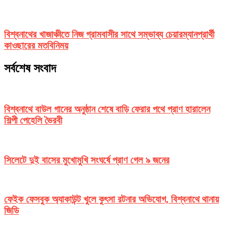
বিশ্বনাথের খাজাঞ্চীতে নিজ গ্রামবাসীর সাথে সম্ভাব্য চেয়ারম্যানপ্রার্থী
কাওছারের মতবিনিময়
সর্বশেষ সংবাদ
বিশ্বনাথে বাউল গানের অনুষ্ঠান শেষে বাড়ি ফেরার পথে প্রাণ হারালেন
শিল্পী পেহেলি ভৈরবী
সিলেটে দুই বাসের মুখোমুখি সংঘর্ষে প্রাণ গেল ৯ জনের
ফেইক ফেসবুক অ্যাকাউন্ট খুলে কুৎসা রটনার অভিযোগ, বিশ্বনাথে থানায়
জিডি