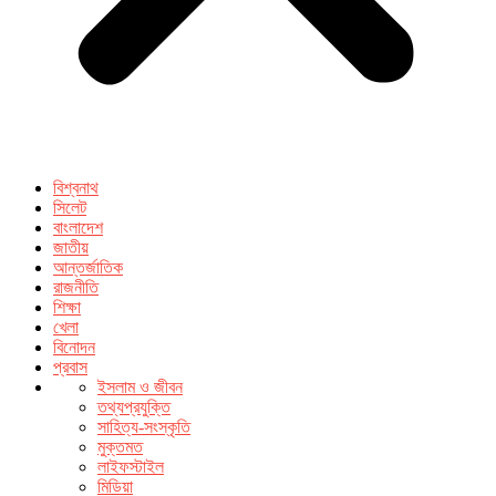
বিশ্বনাথ
সিলেট
বাংলাদেশ
জাতীয়
আন্তর্জাতিক
রাজনীতি
শিক্ষা
খেলা
বিনোদন
প্রবাস
ইসলাম ও জীবন
তথ্যপ্রযুক্তি
সাহিত্য-সংস্কৃতি
মুক্তমত
লাইফস্টাইল
মিডিয়া