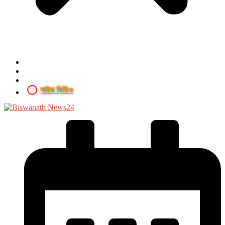
লাইভ ভিডিও