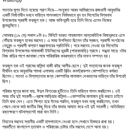
WhatsApp
সততার মূল্য দিতে হয়েছে প্রাণ দিয়ে—সংযুক্ত আরব আমিরাতের রাজধানী আবুধাবির
একটি নির্মাণাধীন ভবনে দায়িত্ব পালনকালে নির্মমভাবে খুন হন সিলেটের বিশ্বনাথ
উপজেলার প্রবাসী ফয়জুল হক। আজ কফিনবন্দী হয়ে তিনি ফিরে এলেন নিজের
জন্মভূমিতে।
সোমবার (১৯ মে) সকাল ৮টা ৪০ মিনিটে হযরত শাহজালাল আন্তর্জাতিক বিমানবন্দরে এসে
পৌঁছায় ফয়জুল হকের মরদেহ। এ সময় উপস্থিত ছিলেন তাঁর স্বজন, প্রবাসী সংগঠনের
নেতৃবৃন্দ ও প্রবাসী কল্যাণ মন্ত্রণালয়ের প্রতিনিধি। পরে মরদেহ নেওয়া হয় সিলেটের
বিশ্বনাথ উপজেলার লামাকাজী ইউনিয়নের ভুরকী (পাক্কাবাড়ি) গ্রামে। সন্ধ্যা সাড়ে ৭টায়
নিজ বাড়ির পাশে জানাজা শেষে পারিবারিক কবরস্থানে তাঁর দাফন সম্পন্ন হয়।
ফয়জুল হক ওই গ্রামের বাসিন্দা হাজী রইছ আলীর ছেলে। দুই সন্তানের জনক ফয়জুল
দীর্ঘদিন ধরে আবুধাবির শামখা এলাকায় একটি বিল্ডিং কনস্ট্রাকশন কোম্পানিতে কর্মরত
ছিলেন। সততা ও বিশ্বস্ততার জন্য কোম্পানির মালামাল দেখভালের দায়িত্ব তাঁর উপরেই
ছিল।
পরিবার সূত্রে জানা যায়, ঈদুল ফিতরের ছুটিতেও তিনি দায়িত্ব পালন করছিলেন। ওই
সময় তাঁর দুই সহকর্মী—ব্রাহ্মণবাড়িয়ার বাসিন্দা—কোম্পানির মালামাল চুরি করতে চাইলে
তিনি বাধা দেন। এতে ক্ষিপ্ত হয়ে ঈদের পরদিন, ফয়জুল যখন অজু করছিলেন, তখন
পেছন থেকে কাঠ জাতীয় কিছু দিয়ে তাঁর মাথায় আঘাত করে ওই দুই সহকর্মী। অতিরিক্ত
রক্তক্ষরণে ঘটনাস্থলেই মারা যান তিনি।
নিহতের মরদেহ স্থানীয় একটি হাসপাতালে নেওয়া হলে সেখানে হিমঘরে রাখা হয়।
পরবর্তীতে বাংলাদেশ দূতাবাস ও পরিবারের চেষ্টায় তাঁর মরদেহ দেশে আনা হয়।