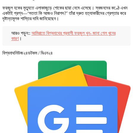
ফয়জুল হকের মৃত্যুতে এলাকাজুড়ে শোকের ছায়া নেমে এসেছে। স্বজনদের কণ্ঠে এখন
একটাই প্রশ্ন—‘সততা কি আজও নিরাপদ?’ তাঁরা দ্রুত হত্যাকারীদের গ্রেপ্তার করে
দৃষ্টান্তমূলক শাস্তির দাবি জানিয়েছেন।
আরও পড়ুন::
আমিরাতে বিশ্বনাথের প্রবাসী ফয়জুল খুন- জানা গেল খুনের
কারণ
।
বিশ্বনাথনিউজ২৪ডটকম / বিএন২৪