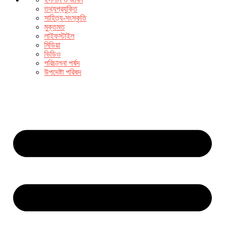
তথ্যপ্রযুক্তি
সাহিত্য-সংস্কৃতি
মুক্তমত
লাইফস্টাইল
মিডিয়া
ভিডিও
পরিচালনা পর্ষদ
উপদেষ্টা পরিষদ