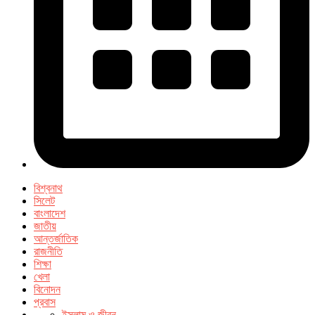
বিশ্বনাথ
সিলেট
বাংলাদেশ
জাতীয়
আন্তর্জাতিক
রাজনীতি
শিক্ষা
খেলা
বিনোদন
প্রবাস
ইসলাম ও জীবন