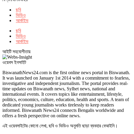
ছবি
ভিডিও
আর্কাইভ
ছবি
ভিডিও
আর্কাইভ
আইটি সহযোগীতায়
ওয়েবস ইনসাইট
BiswanathNews24.com is the first online news portal in Biswanath.
It was launched on January 1st 2014 with a commitment to fearless,
investigative and independent journalism. The portal provides real-
time updates on Biswanath news, Sylhet news, national and
international events. It covers topics like entertainment, lifestyle,
politics, economics, culture, education, health and sports. A team of
dedicated young journalists works tirelessly to keep readers
informed. Biswanath News24 connects Bengalis worldwide and
offers a fresh perspective on online news.
এই ওয়েবসাইটের কোনো লেখা, ছবি ও ভিডিও অনুমতি ছাড়া ব্যবহার বেআইনি।