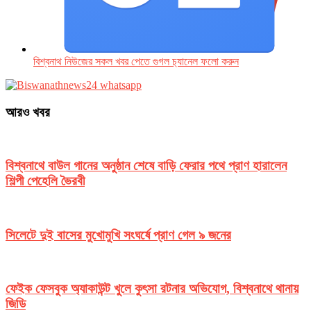
বিশ্বনাথ নিউজের সকল খবর পেতে গুগল চ‌্যানেল ফলো করুন
আরও খবর
বিশ্বনাথে বাউল গানের অনুষ্ঠান শেষে বাড়ি ফেরার পথে প্রাণ হারালেন
শিল্পী পেহেলি ভৈরবী
সিলেটে দুই বাসের মুখোমুখি সংঘর্ষে প্রাণ গেল ৯ জনের
ফেইক ফেসবুক অ্যাকাউন্ট খুলে কুৎসা রটনার অভিযোগ, বিশ্বনাথে থানায়
জিডি