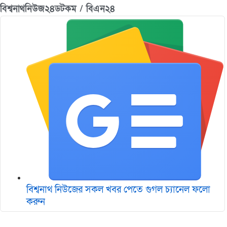
বিশ্বনাথনিউজ২৪ডটকম / বিএন২৪
বিশ্বনাথ নিউজের সকল খবর পেতে গুগল চ‌্যানেল ফলো
করুন