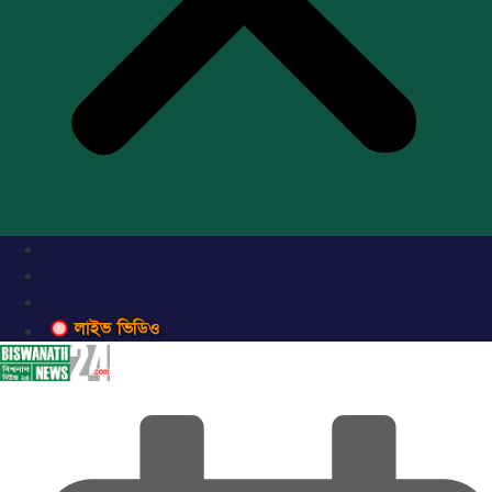
লাইভ ভিডিও