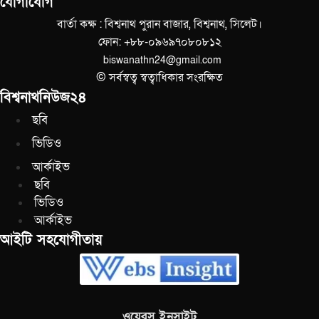
যোগাযোগ
বার্তা কক্ষ : বিশ্বনাথ পুরান বাজার, বিশ্বনাথ, সিলেট।
ফোন: +৮৮-০৯৬৯৭০৮০৮১২
biswanathn24@gmail.com
© সর্বস্বত্ব স্বত্বাধিকার সংরক্ষিত
বিশ্বনাথনিউজ২৪
ছবি
ভিডিও
আর্কাইভ
ছবি
ভিডিও
আর্কাইভ
আইটি সহযোগীতায়
ওয়েবস ইনসাইট