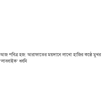
আজ পবিত্র হজ: আরাফাতের ময়দানে লাখো হাজির কণ্ঠে মুখর
‘লাব্বাইক’ ধ্বনি