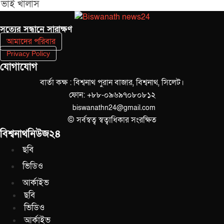
ভাই খালাস
সত‌্যের সন্ধানে সারাক্ষণ
আমাদের পরিবার
Privacy Policy
যোগাযোগ
বার্তা কক্ষ : বিশ্বনাথ পুরান বাজার, বিশ্বনাথ, সিলেট।
ফোন: +৮৮-০৯৬৯৭০৮০৮১২
biswanathn24@gmail.com
© সর্বস্বত্ব স্বত্বাধিকার সংরক্ষিত
বিশ্বনাথনিউজ২৪
ছবি
ভিডিও
আর্কাইভ
ছবি
ভিডিও
আর্কাইভ