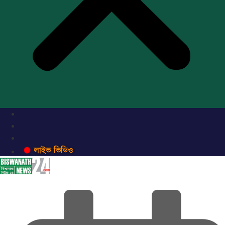
লাইভ ভিডিও