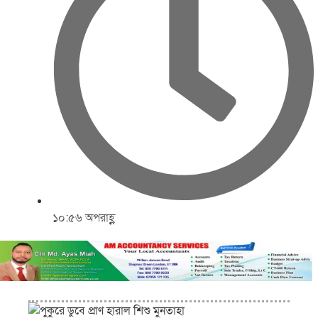
১০:৫৬ অপরাহ্ণ