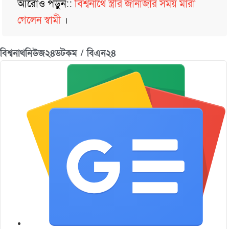
আরোও পড়ুন::
বিশ্বনাথে স্ত্রীর জানাজার সময় মারা
গেলেন স্বামী
।
বিশ্বনাথনিউজ২৪ডটকম / বিএন২৪