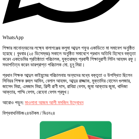
WhatsApp
শিক্ষার মানোন্নয়নের লক্ষ্যে বালাগঞ্জের কলুমা আব্দুল গফুর একাডিতে মা সমাবেশ অনুষ্ঠিত
হয়েছে। বুধবার (২৫ ডিসেম্বর) সকালে অনুষ্ঠিত সমাবেশে প্রধান অতিথি হিসেবে বক্তৃতা
করেন একাডেমির প্রতিষ্ঠাতা পরিচালক, যুক্তরাজ্য প্রবাসী শিক্ষানুরাগী লিটন আহমদ রফু।
সভাপতিত্ব করেন ভারপ্রাপ্ত পরিচালক মো. চুনু মিয়া।
প্রধান শিক্ষক আব্দুল কাইয়ুমের পরিচালনায় অন্যদের মধ্যে বক্তৃতা ও উপস্থিত ছিলেন
সিনিয়র শিক্ষক রুহুল আমিন, বেলাল আহমদ, আব্দুর রাজ্জাক, মুক্তাদির হোসেন গুলজার,
জাসেদ মিয়া, এমজাদ মিয়া, শিল্পী রাণী দাস, রাবিয়া বেগম, জুমা আক্তার জুমা, খাদিজা
আক্তার, পাম্মি বেগম, রেহেনা বেগম প্রমুখ।
আরোও পড়ুন:
মাওলানা আজম আলী মসজিদ উদ্বোধন
বিশ্বনাথনিউজ২৪ডটকম / বিএন২৪