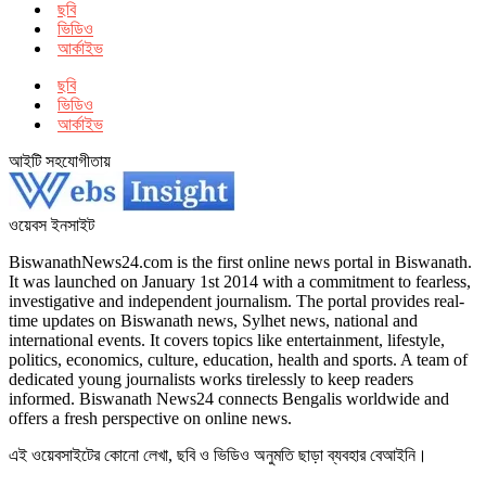
ছবি
ভিডিও
আর্কাইভ
ছবি
ভিডিও
আর্কাইভ
আইটি সহযোগীতায়
ওয়েবস ইনসাইট
BiswanathNews24.com is the first online news portal in Biswanath.
It was launched on January 1st 2014 with a commitment to fearless,
investigative and independent journalism. The portal provides real-
time updates on Biswanath news, Sylhet news, national and
international events. It covers topics like entertainment, lifestyle,
politics, economics, culture, education, health and sports. A team of
dedicated young journalists works tirelessly to keep readers
informed. Biswanath News24 connects Bengalis worldwide and
offers a fresh perspective on online news.
এই ওয়েবসাইটের কোনো লেখা, ছবি ও ভিডিও অনুমতি ছাড়া ব্যবহার বেআইনি।