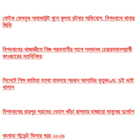
ফেইক ফেসবুক অ্যাকাউন্ট খুলে কুৎসা রটনার অভিযোগ, বিশ্বনাথে থানায়
জিডি
বিশ্বনাথের খাজাঞ্চীতে নিজ গ্রামবাসীর সাথে সম্ভাব্য চেয়ারম্যানপ্রার্থী
কাওছারের মতবিনিময়
সিলেটে শিশু ফাহিমা হত্যা মামলায় প্রধান আসামির মৃত্যুদণ্ড, দুই ভাই
খালাস
বিশ্বনাথের রায়পুর গ্রামের বেহাল কাঁচা রাস্তায় হাজারো মানুষের দুর্ভোগ
কানাডা স্টুডেন্ট ভিসার খরচ ২০২৬