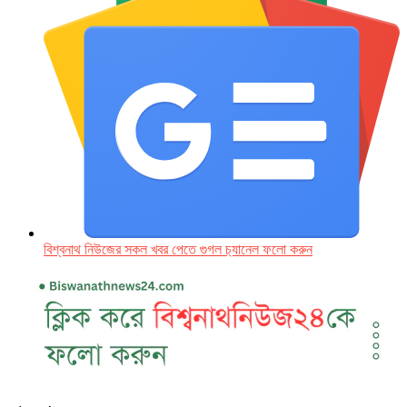
বিশ্বনাথ নিউজের সকল খবর পেতে গুগল চ‌্যানেল ফলো করুন