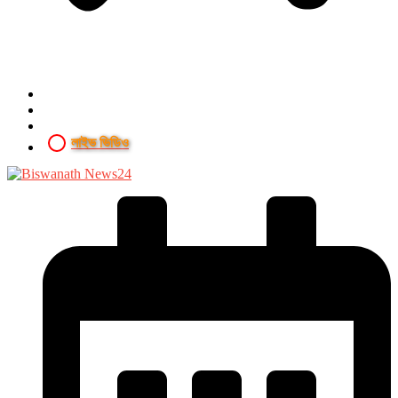
লাইভ ভিডিও