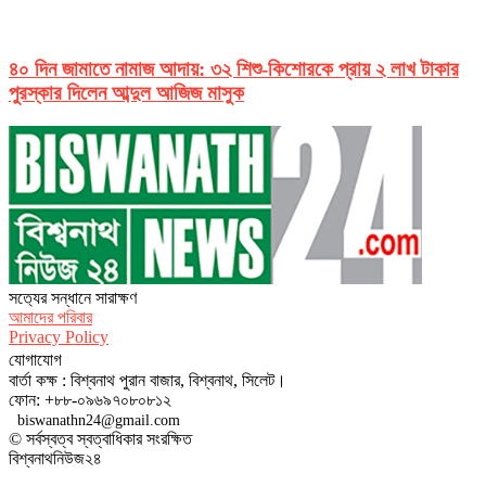
৪০ দিন জামাতে নামাজ আদায়: ৩২ শিশু-কিশোরকে প্রায় ২ লাখ টাকার
পুরস্কার দিলেন আব্দুল আজিজ মাসুক
সত‌্যের সন্ধানে সারাক্ষণ
আমাদের পরিবার
Privacy Policy
যোগাযোগ
বার্তা কক্ষ : বিশ্বনাথ পুরান বাজার, বিশ্বনাথ, সিলেট।
ফোন: +৮৮-০৯৬৯৭০৮০৮১২
biswanathn24@gmail.com
© সর্বস্বত্ব স্বত্বাধিকার সংরক্ষিত
বিশ্বনাথনিউজ২৪