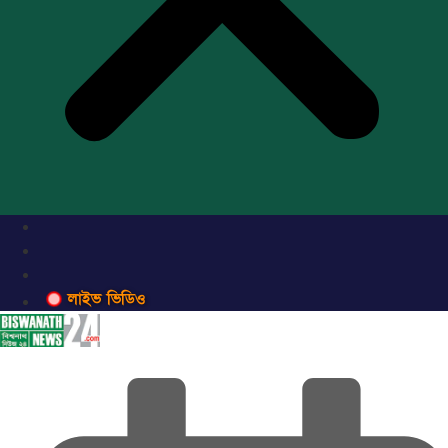
লাইভ ভিডিও