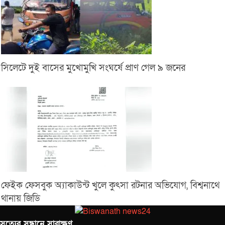
সিলেটে দুই বাসের মুখোমুখি সংঘর্ষে প্রাণ গেল ৯ জনের
ফেইক ফেসবুক অ্যাকাউন্ট খুলে কুৎসা রটনার অভিযোগ, বিশ্বনাথে
থানায় জিডি
সত‌্যের সন্ধানে সারাক্ষণ