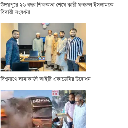
উদয়পুরে ২৬ বছর শিক্ষকতা শেষে ক্বারী ফখরুল ইসলামকে
বিদায়ী সংবর্ধনা
বিশ্বনাথে লামাকাজী আইটি একাডেমির উদ্বোধন