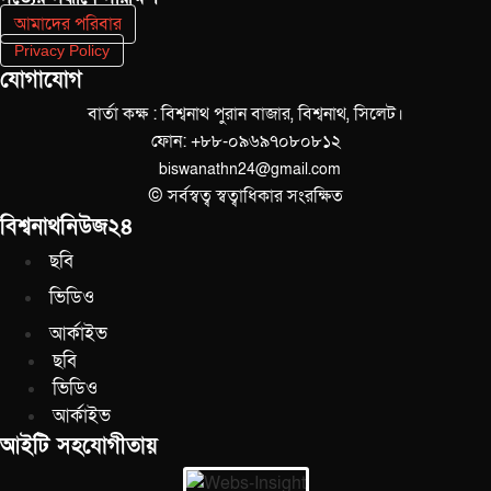
আমাদের পরিবার
Privacy Policy
যোগাযোগ
বার্তা কক্ষ : বিশ্বনাথ পুরান বাজার, বিশ্বনাথ, সিলেট।
ফোন: +৮৮-০৯৬৯৭০৮০৮১২
biswanathn24@gmail.com
© সর্বস্বত্ব স্বত্বাধিকার সংরক্ষিত
বিশ্বনাথনিউজ২৪
ছবি
ভিডিও
আর্কাইভ
ছবি
ভিডিও
আর্কাইভ
আইটি সহযোগীতায়