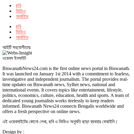
ছবি
ভিডিও
আর্কাইভ
ছবি
ভিডিও
আর্কাইভ
আইটি সহযোগীতায়
ওয়েবস ইনসাইট
BiswanathNews24.com is the first online news portal in Biswanath.
It was launched on January 1st 2014 with a commitment to fearless,
investigative and independent journalism. The portal provides real-
time updates on Biswanath news, Sylhet news, national and
international events. It covers topics like entertainment, lifestyle,
politics, economics, culture, education, health and sports. A team of
dedicated young journalists works tirelessly to keep readers
informed. Biswanath News24 connects Bengalis worldwide and
offers a fresh perspective on online news.
এই ওয়েবসাইটের কোনো লেখা, ছবি ও ভিডিও অনুমতি ছাড়া ব্যবহার বেআইনি।
Design by :