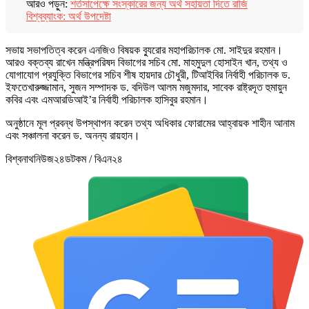
আরও পড়ুন:
শর্তসাপেক্ষে সংস্কারের জন্য অর্থ সহায়তা দিতে রাজি
বিশ্বব্যাংক: অর্থ উপদেষ্টা
সভায় সভাপতিত্ব করেন এনজিও বিষয়ক ব্যুরোর মহাপরিচালক মো. সাইদুর রহমান।
আরও বক্তব্য রাখেন মন্ত্রিপরিষদ বিভাগের সচিব মো. মাহমুদুল হোসাইন খান, তথ্য ও
যোগাযোগ প্রযুক্তি বিভাগের সচিব শীষ হায়দার চৌধুরী, টিআইবির নির্বাহী পরিচালক ড.
ইফতেখারুজ্জামান, সুজন সম্পাদক ড. বদিউল আলম মজুমদার, সাবেক রাষ্ট্রদূত হুমায়ুন
কবির এবং এমআরডিআই’র নির্বাহী পরিচালক হাসিবুর রহমান।
অনুষ্ঠানে মূল প্রবন্ধ উপস্থাপন করেন তথ্য অধিকার ফোরামের আহ্বায়ক শাহীন আনাম
এবং সঞ্চালনা করেন ড. অনন্য রায়হান।
বিশ্বনাথনিউজ২৪ডটকম / বিএন২৪