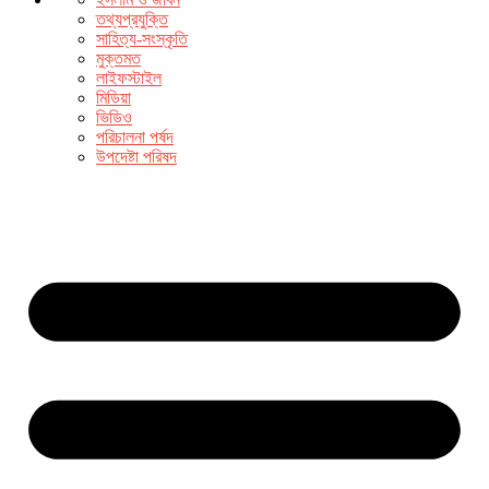
তথ্যপ্রযুক্তি
সাহিত্য-সংস্কৃতি
মুক্তমত
লাইফস্টাইল
মিডিয়া
ভিডিও
পরিচালনা পর্ষদ
উপদেষ্টা পরিষদ