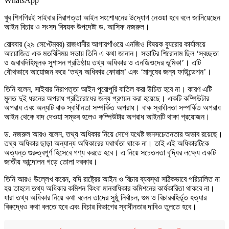
WhatsApp
খুব শিগগিরই সাইবার নিরাপত্তা আইন সংশোধনের উদ্যোগ নেওয়া হবে বলে জানিয়েছেন
আইন বিচার ও সংসদ বিষয়ক উপদেষ্টা ড. আসিফ নজরুল।
রোববার (২৯ সেপ্টেম্বর) রাজধানীর আগারগাঁওয়ে এনজিও বিষয়ক ব্যুরোর কার্যালয়ে
আয়োজিত এক মতবিনিময় সভায় তিনি এ কথা জানান। সভাটির শিরোনাম ছিল ‘স্বচ্ছতা
ও জবাবদিহিমূলক সুশাসন প্রতিষ্ঠায় তথ্য অধিকার ও এনজিওদের ভূমিকা’। এটি
যৌথভাবে আয়োজন করে ‘তথ্য অধিকার ফোরাম’ এবং ‘মানুষের জন্য ফাউন্ডেশন’।
তিনি বলেন, সাইবার নিরাপত্তা আইন পুরোপুরি বাতিল করা উচিত হবে না। কারণ এটি
মূলত দুই ধরনের অপরাধ প্রতিরোধের জন্য প্রণয়ন করা হয়েছে। একটি কম্পিউটার
অপরাধ এবং অন্যটি বাক স্বাধীনতা সম্পর্কিত অপরাধ। বাক স্বাধীনতা সম্পর্কিত অপরাধ
আইন থেকে বাদ দেওয়া সম্ভব হলেও কম্পিউটার অপরাধ আইনটি থাকা প্রয়োজন।
ড. নজরুল আরও বলেন, তথ্য অধিকার নিয়ে দেশে যথেষ্ট জনসচেতনতার অভাব রয়েছে।
তথ্য অধিকার ছাড়া অন্যান্য অধিকারের যথার্থতা থাকে না। তাই এই অধিকারটিকে
অত্যন্ত গুরুত্বপূর্ণ হিসেবে গণ্য করতে হবে। এ নিয়ে সচেতনতা বৃদ্ধির লক্ষ্যে একটি
জাতীয় আন্দোলন গড়ে তোলা দরকার।
তিনি আরও উল্লেখ করেন, যদি রাষ্ট্রের আইন ও বিচার ব্যবস্থা সঠিকভাবে পরিচালিত না
হয় তাহলে তথ্য অধিকার কমিশন কিংবা মানবাধিকার কমিশনের কার্যকারিতা থাকবে না।
যারা তথ্য অধিকার নিয়ে কথা বলেন তাদের সুষ্ঠু নির্বাচন, গুম ও বিচারবহির্ভূত হত্যার
বিরুদ্ধেও কথা বলতে হবে এবং বিচার বিভাগের স্বাধীনতার দাবিও তুলতে হবে।