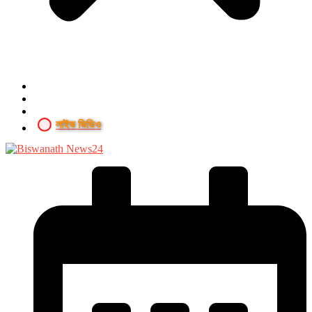
লাইভ ভিডিও