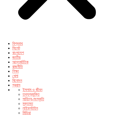
বিশ্বনাথ
সিলেট
বাংলাদেশ
জাতীয়
আন্তর্জাতিক
রাজনীতি
শিক্ষা
খেলা
বিনোদন
প্রবাস
ইসলাম ও জীবন
তথ্যপ্রযুক্তি
সাহিত্য-সংস্কৃতি
মুক্তমত
লাইফস্টাইল
মিডিয়া