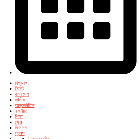
বিশ্বনাথ
সিলেট
বাংলাদেশ
জাতীয়
আন্তর্জাতিক
রাজনীতি
শিক্ষা
খেলা
বিনোদন
প্রবাস
ইসলাম ও জীবন