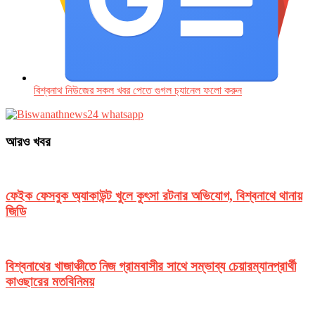
বিশ্বনাথ নিউজের সকল খবর পেতে গুগল চ‌্যানেল ফলো করুন
আরও খবর
ফেইক ফেসবুক অ্যাকাউন্ট খুলে কুৎসা রটনার অভিযোগ, বিশ্বনাথে থানায়
জিডি
বিশ্বনাথের খাজাঞ্চীতে নিজ গ্রামবাসীর সাথে সম্ভাব্য চেয়ারম্যানপ্রার্থী
কাওছারের মতবিনিময়