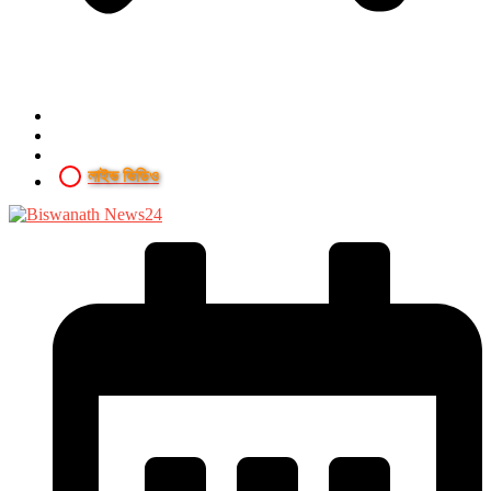
লাইভ ভিডিও