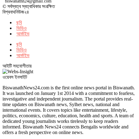
biswanathn24@gmail.com
© সর্বস্বত্ব স্বত্বাধিকার সংরক্ষিত
বিশ্বনাথনিউজ২৪
ছবি
ভিডিও
আর্কাইভ
ছবি
ভিডিও
আর্কাইভ
আইটি সহযোগীতায়
ওয়েবস ইনসাইট
BiswanathNews24.com is the first online news portal in Biswanath.
It was launched on January 1st 2014 with a commitment to fearless,
investigative and independent journalism. The portal provides real-
time updates on Biswanath news, Sylhet news, national and
international events. It covers topics like entertainment, lifestyle,
politics, economics, culture, education, health and sports. A team of
dedicated young journalists works tirelessly to keep readers
informed. Biswanath News24 connects Bengalis worldwide and
offers a fresh perspective on online news.