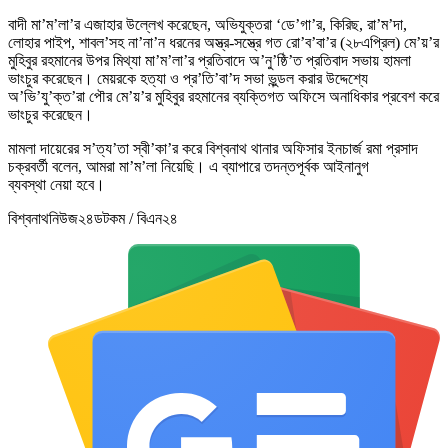
বাদী মা’ম’লা’র এজাহার উল্লেখ করেছেন, অভিযুক্তরা ‘ডে’গা’র, কিরিছ, রা’ম’দা,
লোহার পাইপ, শাবল’সহ না’না’ন ধরনের অস্ত্র-সস্ত্রে গত রো’ব’বা’র (২৮এপ্রিল) মে’য়’র
মুহিবুর রহমানের উপর মিথ্যা মা’ম’লা’র প্রতিবাদে অ’নু’ষ্ঠি’ত প্রতিবাদ সভায় হামলা
ভাংচুর করেছেন। মেয়রকে হত্যা ও প্র’তি’বা’দ সভা ভুন্ডল করার উদ্দেশ্যে
অ’ভি’যু’ক্ত’রা পৌর মে’য়’র মুহিবুর রহমানের ব্যক্তিগত অফিসে অনাধিকার প্রবেশ করে
ভাংচুর করেছেন।
মামলা দায়েরের স’ত্য’তা স্বী’কা’র করে বিশ্বনাথ থানার অফিসার ইনচার্জ রমা প্রসাদ
চক্রবর্তী বলেন, আমরা মা’ম’লা নিয়েছি। এ ব্যাপারে তদন্তপূর্বক আইনানুগ
ব্যবস্থা নেয়া হবে।
বিশ্বনাথনিউজ২৪ডটকম / বিএন২৪