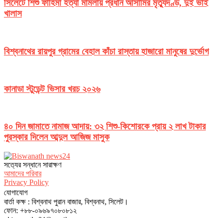
সিলেটে শিশু ফাহিমা হত্যা মামলায় প্রধান আসামির মৃত্যুদণ্ড, দুই ভাই
খালাস
বিশ্বনাথের রায়পুর গ্রামের বেহাল কাঁচা রাস্তায় হাজারো মানুষের দুর্ভোগ
কানাডা স্টুডেন্ট ভিসার খরচ ২০২৬
৪০ দিন জামাতে নামাজ আদায়: ৩২ শিশু-কিশোরকে প্রায় ২ লাখ টাকার
পুরস্কার দিলেন আব্দুল আজিজ মাসুক
সত‌্যের সন্ধানে সারাক্ষণ
আমাদের পরিবার
Privacy Policy
যোগাযোগ
বার্তা কক্ষ : বিশ্বনাথ পুরান বাজার, বিশ্বনাথ, সিলেট।
ফোন: +৮৮-০৯৬৯৭০৮০৮১২