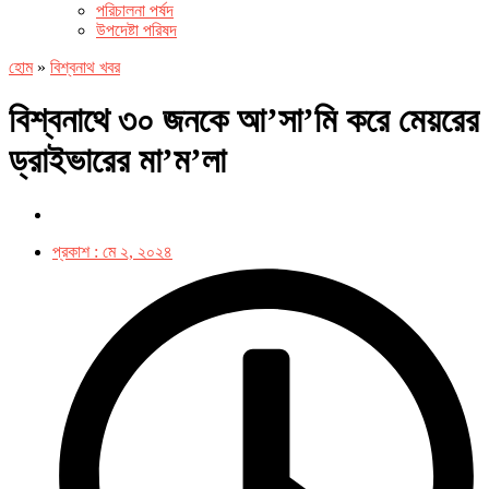
পরিচালনা পর্ষদ
উপদেষ্টা পরিষদ
হোম
»
বিশ্বনাথ খবর
বিশ্বনাথে ৩০ জনকে আ’সা’মি করে মেয়রের
ড্রাইভারের মা’ম’লা
প্রকাশ :
মে ২, ২০২৪