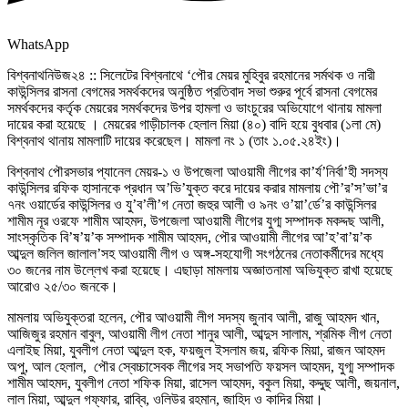
WhatsApp
বিশ্বনাথনিউজ২৪ :: সিলেটের বিশ্বনাথে ‘পৌর মেয়র মুহিবুর রহমানের সর্মথক ও নারী
কাউন্সিলর রাসনা বেগমের সমর্থকদের অনুষ্ঠিত প্রতিবাদ সভা শুরুর পূর্বে রাসনা বেগমের
সমর্থকদের কর্তৃক মেয়রের সমর্থকদের উপর হামলা ও ভাংচুরের অভিযোগে থানায় মামলা
দায়ের করা হয়েছে । মেয়রের গাড়ীচালক হেলাল মিয়া (৪০) বাদি হয়ে বুধবার (১লা মে)
বিশ্বনাথ থানায় মামলাটি দায়ের করেছেল। মামলা নং ১ (তাং ১.০৫.২৪ইং)।
বিশ্বনাথ পৌরসভার প্যানেল মেয়র-১ ও উপজেলা আওয়ামী লীগের কা’র্য’নির্বা’হী সদস্য
কাউন্সিলর রফিক হাসানকে প্রধান অ’ভি’যুক্ত করে দায়ের করার মামলায় পৌ’র’স’ভা’র
৭নং ওয়ার্ডের কাউন্সিলর ও যু’ব’লী’গ নেতা জহুর আলী ও ৯নং ও’য়া’র্ডে’র কাউন্সিলর
শামীম নূর ওরফে শামীম আহমদ, উপজেলা আওয়ামী লীগের যুগ্ম সম্পাদক মকদ্দছ আলী,
সাংস্কৃতিক বি’ষ’য়’ক সম্পাদক শামীম আহমদ, পৌর আওয়ামী লীগের আ’হ’বা’য়’ক
আব্দুল জলিল জালাল’সহ আওয়ামী লীগ ও অঙ্গ-সহযোগী সংগঠনের নেতাকর্মীদের মধ্যে
৩০ জনের নাম উল্লেখ করা হয়েছে। এছাড়া মামলায় অজ্ঞাতনামা অভিযুক্ত রাখা হয়েছে
আরোও ২৫/৩০ জনকে।
মামলায় অভিযুক্তরা হলেন, পৌর আওয়ামী লীগ সদস্য জুনাব আলী, রাজু আহমদ খান,
আজিজুর রহমান বাবুল, আওয়ামী লীগ নেতা শানুর আলী, আব্দুস সালাম, শ্রমিক লীগ নেতা
এলাইছ মিয়া, যুবলীগ নেতা আব্দুল হক, ফয়জুল ইসলাম জয়, রফিক মিয়া, রাজন আহমদ
অপু, আল হেলাল, পৌর স্বেচ্চাসেবক লীগের সহ সভাপতি ফয়সল আহমদ, যুগ্ম সম্পাদক
শামীম আহমদ, যুবলীগ নেতা শফিক মিয়া, রাসেল আহমদ, বকুল মিয়া, কদ্দুছ আলী, জয়নাল,
লাল মিয়া, আব্দুল গফ্ফার, রাব্বি, ওলিউর রহমান, জাহিদ ও কাদির মিয়া।