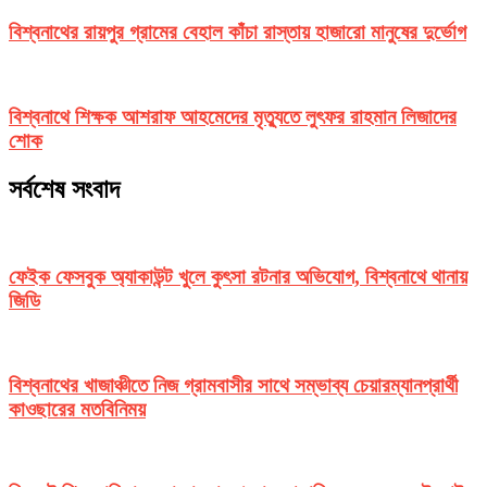
বিশ্বনাথের রায়পুর গ্রামের বেহাল কাঁচা রাস্তায় হাজারো মানুষের দুর্ভোগ
বিশ্বনাথে শিক্ষক আশরাফ আহমেদের মৃত্যুতে লুৎফর রাহমান লিজাদের
শোক
সর্বশেষ সংবাদ
ফেইক ফেসবুক অ্যাকাউন্ট খুলে কুৎসা রটনার অভিযোগ, বিশ্বনাথে থানায়
জিডি
বিশ্বনাথের খাজাঞ্চীতে নিজ গ্রামবাসীর সাথে সম্ভাব্য চেয়ারম্যানপ্রার্থী
কাওছারের মতবিনিময়