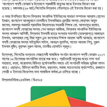
‘বাংলাদেশ পল্লী ফোরাম’র উদ্যোগে শ্রমজীবী মানুষের মাঝে ইফতার বিতরণ করা
হয়েছে। মঙ্গলবার (২৬ মার্চ) সিলেটের বিশ্বনাথ পৌরশহরে এই ইফতার বিতরণ করা হয়।
এ সময় উপস্থিত ছিলেন বিশ্বনাথ সাংবাদিক ইউনিয়নের সাধারণ সম্পাদক আব্বাস হোসেন
ইমরান, বাংলাদেশ আনজুমানে তালামীযে ইসলামিয়ার কেন্দ্রীয় সদস্য মোহাম্মদ আবুল
কাসেম, সমসপুর সরকারি প্রাথমিক বিদ্যালয়ের সহকারী শিক্ষক মো. আলতাফুর রহমান,
বাংলাদেশ পল্লী ফোরামের সদস্য শেখ আবদুল আজিজ, বিশ্বনাথ সাংবাদিক ইউনিয়নের
সদস্য কামরুল আশিকী, বিশ্বনাথ ইসলামী ছাত্র সংস্থার সভাপতি (ভারপ্রাপ্ত) আজাদুল
ইসলাম, আলহাজ্ব লেচু মিয়া স্কুল এন্ড কলেজের শিক্ষক আহমদ আলী আনছার, বাংলাদেশ
পল্লী ফোরামের সদস্য সাইফুদ্দিন সাইফ, আবদুল মুতালিব, সাহেদ আহমদ শিপু, নুরুল
ইসলাম মুবীন, মুহাম্মদ নুরুল আলম, তানবীর হোসাইন প্রমুখ।
উল্লেখ্য, সিলেটের অন্যতম সেচ্ছাসেবী সামাজিক সংগঠন বাংলাদেশ পল্লী ফোরাম ২০১৭
সালের ১৬ ডিসেম্বর সাংগঠনিক যাত্রা শুরু করে। প্রতিবন্ধী মানুষের মধ্যে নগদ অর্থ
সহায়তা, বন্যা, করোনাসহ বিভিন্ন দুর্যোগকালীন সময়ে এই সংগঠনটি সক্রিয় ভূমিকা পালন
করে। এছাড়াও, বিভিন্ন জাতীয় দিবস, রক্তদান, সমাজ সচেতনতায় ক্যাম্পেইন, রমজানে
সেহরী ও ইফতার বিতরণসব নানা সামাজিক কর্মকাণ্ড চালিয়ে যাচ্ছে।
বিশ্বনাথনিউজ২৪ডটকম / বিএন২৪