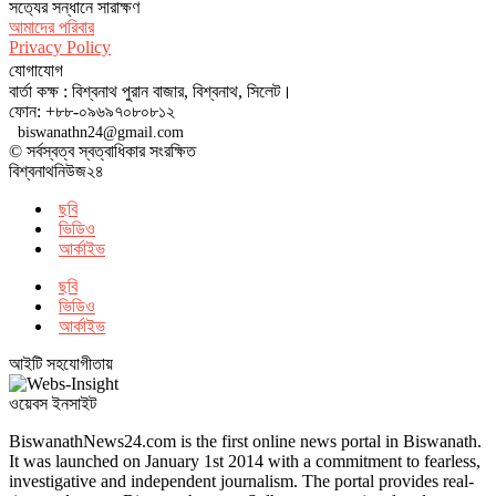
সত‌্যের সন্ধানে সারাক্ষণ
আমাদের পরিবার
Privacy Policy
যোগাযোগ
বার্তা কক্ষ : বিশ্বনাথ পুরান বাজার, বিশ্বনাথ, সিলেট।
ফোন: +৮৮-০৯৬৯৭০৮০৮১২
biswanathn24@gmail.com
© সর্বস্বত্ব স্বত্বাধিকার সংরক্ষিত
বিশ্বনাথনিউজ২৪
ছবি
ভিডিও
আর্কাইভ
ছবি
ভিডিও
আর্কাইভ
আইটি সহযোগীতায়
ওয়েবস ইনসাইট
BiswanathNews24.com is the first online news portal in Biswanath.
It was launched on January 1st 2014 with a commitment to fearless,
investigative and independent journalism. The portal provides real-