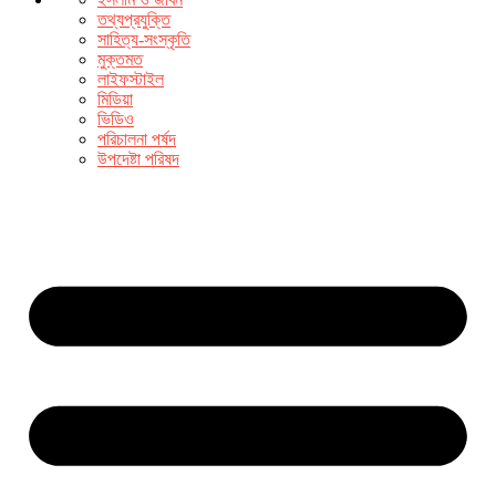
তথ্যপ্রযুক্তি
সাহিত্য-সংস্কৃতি
মুক্তমত
লাইফস্টাইল
মিডিয়া
ভিডিও
পরিচালনা পর্ষদ
উপদেষ্টা পরিষদ