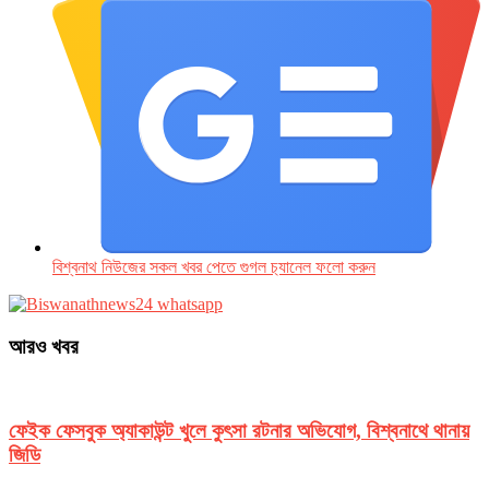
বিশ্বনাথ নিউজের সকল খবর পেতে গুগল চ‌্যানেল ফলো করুন
আরও খবর
ফেইক ফেসবুক অ্যাকাউন্ট খুলে কুৎসা রটনার অভিযোগ, বিশ্বনাথে থানায়
জিডি