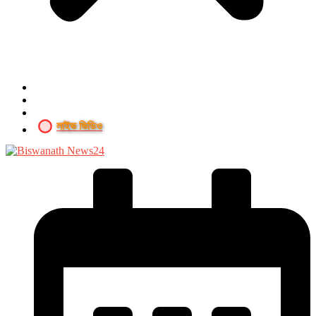
লাইভ ভিডিও