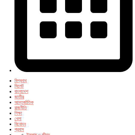
বিশ্বনাথ
সিলেট
বাংলাদেশ
জাতীয়
আন্তর্জাতিক
রাজনীতি
শিক্ষা
খেলা
বিনোদন
প্রবাস
ইসলাম ও জীবন