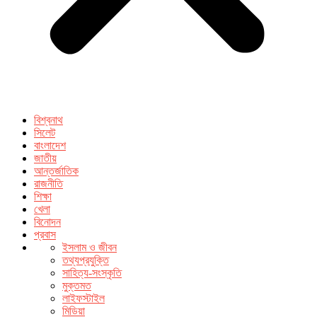
বিশ্বনাথ
সিলেট
বাংলাদেশ
জাতীয়
আন্তর্জাতিক
রাজনীতি
শিক্ষা
খেলা
বিনোদন
প্রবাস
ইসলাম ও জীবন
তথ্যপ্রযুক্তি
সাহিত্য-সংস্কৃতি
মুক্তমত
লাইফস্টাইল
মিডিয়া