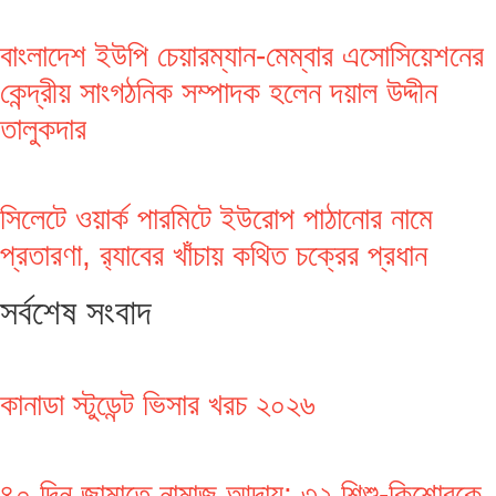
বাংলাদেশ ইউপি চেয়ারম্যান-মেম্বার এসোসিয়েশনের
কেন্দ্রীয় সাংগঠনিক সম্পাদক হলেন দয়াল উদ্দীন
তালুকদার
সিলেটে ওয়ার্ক পারমিটে ইউরোপ পাঠানোর নামে
প্রতারণা, র‌্যাবের খাঁচায় কথিত চক্রের প্রধান
সর্বশেষ সংবাদ
কানাডা স্টুডেন্ট ভিসার খরচ ২০২৬
৪০ দিন জামাতে নামাজ আদায়: ৩২ শিশু-কিশোরকে