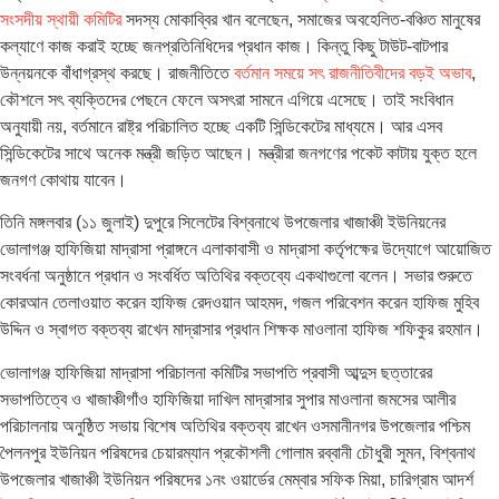
সংসদীয় স্থায়ী কমিটির
সদস্য মোকাব্বির খান বলেছেন, সমাজের অবহেলিত-বঞ্চিত মানুষের
কল্যাণে কাজ করাই হচ্ছে জনপ্রতিনিধিদের প্রধান কাজ। কিন্তু কিছু টাউট-বাটপার
উন্নয়নকে বাঁধাগ্রস্থ করছে। রাজনীতিতে
বর্তমান সময়ে সৎ রাজনীতিবীদের বড়ই অভাব
,
কৌশলে সৎ ব্যক্তিদের পেছনে ফেলে অসৎরা সামনে এগিয়ে এসেছে। তাই সংবিধান
অনুযায়ী নয়, বর্তমানে রাষ্ট্র পরিচালিত হচ্ছে একটি সিন্ডিকেটের মাধ্যমে। আর এসব
সিন্ডিকেটের সাথে অনেক মন্ত্রী জড়িত আছেন। মন্ত্রীরা জনগণের পকেট কাটায় যুক্ত হলে
জনগণ কোথায় যাবেন।
তিনি মঙ্গলবার (১১ জুলাই) দুপুরে সিলেটের বিশ্বনাথে উপজেলার খাজাঞ্চী ইউনিয়নের
ভোলাগঞ্জ হাফিজিয়া মাদ্রাসা প্রাঙ্গনে এলাকাবাসী ও মাদ্রাসা কর্তৃপক্ষের উদ্যোগে আয়োজিত
সংবর্ধনা অনুষ্ঠানে প্রধান ও সংবর্ধিত অতিথির বক্তব্যে একথাগুলো বলেন। সভার শুরুতে
কোরআন তেলাওয়াত করেন হাফিজ রেদওয়ান আহমদ, গজল পরিবেশন করেন হাফিজ মুহিব
উদ্দিন ও স্বাগত বক্তব্য রাখেন মাদ্রাসার প্রধান শিক্ষক মাওলানা হাফিজ শফিকুর রহমান।
ভোলাগঞ্জ হাফিজিয়া মাদ্রাসা পরিচালনা কমিটির সভাপতি প্রবাসী আব্দুস ছত্তারের
সভাপতিত্বে ও খাজাঞ্চীগাঁও হাফিজিয়া দাখিল মাদ্রাসার সুপার মাওলানা জমসের আলীর
পরিচালনায় অনুষ্ঠিত সভায় বিশেষ অতিথির বক্তব্য রাখেন ওসমানীনগর উপজেলার পশ্চিম
পৈলনপুর ইউনিয়ন পরিষদের চেয়ারম্যান প্রকৌশলী গোলাম রব্বানী চৌধুরী সুমন, বিশ্বনাথ
উপজেলার খাজাঞ্চী ইউনিয়ন পরিষদের ১নং ওয়ার্ডের মেম্বার সফিক মিয়া, চারিগ্রাম আদর্শ