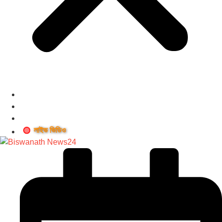
লাইভ ভিডিও