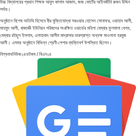
উচ্চ বিদ্যালয়ের প্রধান শিক্ষক আবুল কালাম আজাদ, জজ কোর্টের আইনজীবি রুকন উদ্দিন
সর্দার।
অনুষ্ঠানে বিশেষ অতিথি হিসেবে বীর মুক্তিযোদ্ধা সরওয়ার হোসেন সোনাফর, ওয়াহাব আলী,
মাহমুদ আলী, খাজাঞ্চী ইউনিয়ন পরিষদের সংরক্ষিত ওয়ার্ডের মহিলা মেম্বার ফুলমালা বেগম,
মেম্বার রইছুল ইসলাম, এলাহাবাদ আলীম মাদ্রাসার ভারপ্রাপ্ত অধ্যক্ষ মাওলানা হরমুজ
আলী। এসময় অনুষ্ঠানে বিভিন্ন শ্রেণী-পেশার ব্যক্তিবর্গ উপস্থিত ছিলেন।
বিশ্বনাথনিউজ২৪ডটকম / বিএন২৪