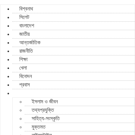
বিশ্বনাথ
সিলেট
বাংলাদেশ
জাতীয়
আন্তর্জাতিক
রাজনীতি
শিক্ষা
খেলা
বিনোদন
প্রবাস
ইসলাম ও জীবন
তথ্যপ্রযুক্তি
সাহিত্য-সংস্কৃতি
মুক্তমত