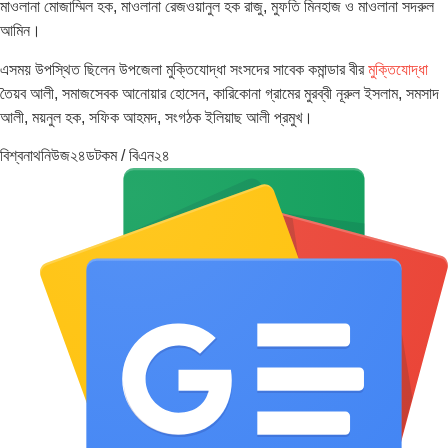
মাওলানা মোজাম্মিল হক, মাওলানা রেজওয়ানুল হক রাজু, মুফতি মিনহাজ ও মাওলানা সদরুল
আমিন।
এসময় উপস্থিত ছিলেন উপজেলা মুক্তিযোদ্ধা সংসদের সাবেক কমান্ডার বীর
মুক্তিযোদ্ধা
তৈয়ব আলী, সমাজসেবক আনোয়ার হোসেন, কারিকোনা গ্রামের মুরব্বী নূরুল ইসলাম, সমসাদ
আলী, ময়নুল হক, সফিক আহমদ, সংগঠক ইলিয়াছ আলী প্রমুখ।
বিশ্বনাথনিউজ২৪ডটকম / বিএন২৪