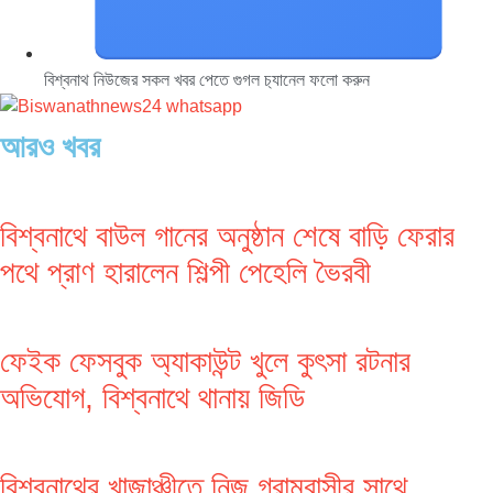
বিশ্বনাথ নিউজের সকল খবর পেতে গুগল চ‌্যানেল ফলো করুন
আরও খবর
বিশ্বনাথে বাউল গানের অনুষ্ঠান শেষে বাড়ি ফেরার
পথে প্রাণ হারালেন শিল্পী পেহেলি ভৈরবী
ফেইক ফেসবুক অ্যাকাউন্ট খুলে কুৎসা রটনার
অভিযোগ, বিশ্বনাথে থানায় জিডি
বিশ্বনাথের খাজাঞ্চীতে নিজ গ্রামবাসীর সাথে