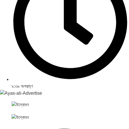
৯:৩৬ অপরাহ্ণ