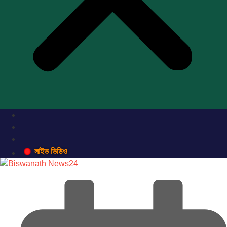
লাইভ ভিডিও