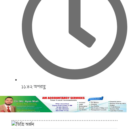
১১:৪২ অপরাহ্ণ