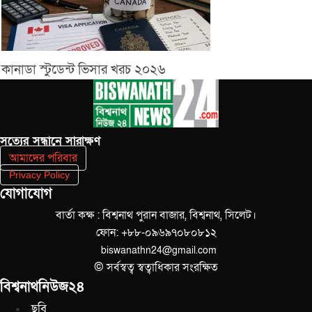
কানাডা স্টুডেন্ট ভিসার খরচ ২০২৬
সত‌্যের সন্ধানে সারাক্ষণ
আমাদের পরিবার
Privacy Policy
যোগাযোগ
বার্তা কক্ষ : বিশ্বনাথ পুরান বাজার, বিশ্বনাথ, সিলেট।
ফোন: +৮৮-০৯৬৯৭০৮০৮১২
biswanathn24@gmail.com
© সর্বস্বত্ব স্বত্বাধিকার সংরক্ষিত
বিশ্বনাথনিউজ২৪
ছবি