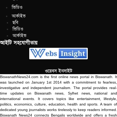
ভিডিও
আর্কাইভ
ছবি
ভিডিও
আর্কাইভ
আইটি সহযোগীতায়
ওয়েবস ইনসাইট
BiswanathNews24.com is the first online news portal in Biswanath. It
was launched on January 1st 2014 with a commitment to fearless,
investigative and independent journalism. The portal provides real-
time updates on Biswanath news, Sylhet news, national and
international events. It covers topics like entertainment, lifestyle,
politics, economics, culture, education, health and sports. A team of
dedicated young journalists works tirelessly to keep readers informed.
Biswanath News24 connects Bengalis worldwide and offers a fresh