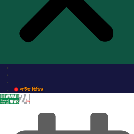
লাইভ ভিডিও