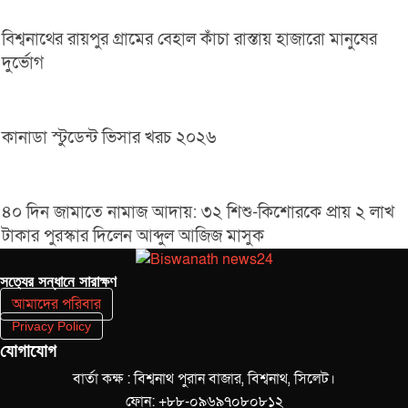
বিশ্বনাথের রায়পুর গ্রামের বেহাল কাঁচা রাস্তায় হাজারো মানুষের
দুর্ভোগ
কানাডা স্টুডেন্ট ভিসার খরচ ২০২৬
৪০ দিন জামাতে নামাজ আদায়: ৩২ শিশু-কিশোরকে প্রায় ২ লাখ
টাকার পুরস্কার দিলেন আব্দুল আজিজ মাসুক
সত‌্যের সন্ধানে সারাক্ষণ
আমাদের পরিবার
Privacy Policy
যোগাযোগ
বার্তা কক্ষ : বিশ্বনাথ পুরান বাজার, বিশ্বনাথ, সিলেট।
ফোন: +৮৮-০৯৬৯৭০৮০৮১২