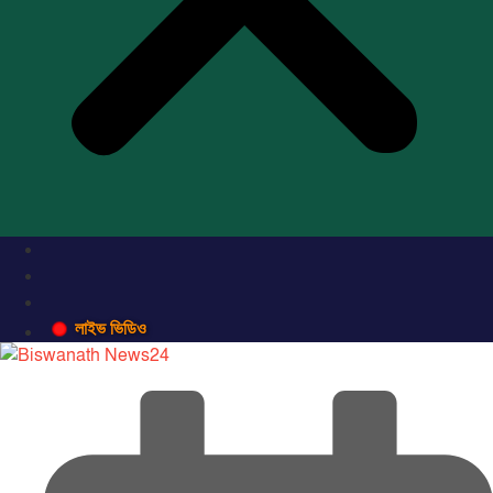
লাইভ ভিডিও