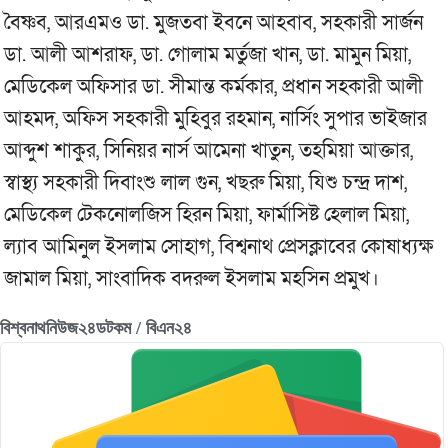
বৈষ্ণব, আরএমও ডা. মুজতবা ইবনে আহবাব, সহকারী সার্জন
ডা. আলী আশরাফ, ডা. গোলাম মর্তুজা খান, ডা. মামুন মিয়া,
মেডিকেল অফিসার ডা. সীমান্ত কর্মকার, প্রধান সহকারী আলী
আহমদ, অফিস সহকারী মুহিবুর রহমান, নার্সিং সুপার ভাইজার
আব্দুশ শাকুর, সিনিয়র নার্স আমেনা খাতুন, তহমিয়া আক্তার,
স্বাস্থ্য সহকারী দিবাংশু লাল গুন, খছরু মিয়া, যিশু চন্দ্র দাশ,
মেডিকেল টেকনোলজিস হিরন মিয়া, ফার্মাসিষ্ট হেলাল মিয়া,
ল্যাব আমিনুল ইসলাম সোহাগ, বিশ্বনাথ প্রেসক্লাবের কোষাধ্যক্ষ
জামাল মিয়া, সাংবাদিক বদরুল ইসলাম মহসিন প্রমুখ।
বিশ্বনাথনিউজ২৪ডটকম / বিএন২৪