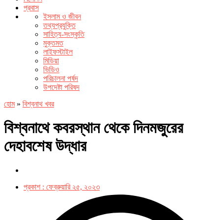
প্রবাস
ইসলাম ও জীবন
তথ্যপ্রযুক্তি
সাহিত্য-সংস্কৃতি
মুক্তমত
লাইফস্টাইল
মিডিয়া
ভিডিও
পরিচালনা পর্ষদ
উপদেষ্টা পরিষদ
হোম
»
বিশ্বনাথ খবর
বিশ্বনাথে কবরস্থান থেকে দিনমজুরের
দেহাবশেষ উদ্ধার
প্রকাশ :
ফেব্রুয়ারি ২৫, ২০২৩