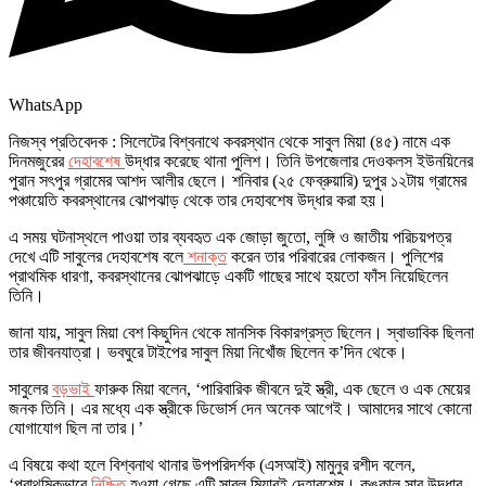
WhatsApp
নিজস্ব প্রতিবেদক : সিলেটের বিশ্বনাথে কবরস্থান থেকে সাবুল মিয়া (৪৫) নামে এক
দিনমজুরের
দেহাবশেষ
উদ্ধার করেছে থানা পুলিশ। তিনি উপজেলার দেওকলস ইউনয়িনের
পুরান সৎপুর গ্রামের আশদ আলীর ছেলে। শনিবার (২৫ ফেব্রুয়ারি) দুপুর ১২টায় গ্রামের
পঞ্চায়েতি কবরস্থানের ঝোপঝাড় থেকে তার দেহাবশেষ উদ্ধার করা হয়।
এ সময় ঘটনাস্থলে পাওয়া তার ব্যবহৃত এক জোড়া জুতো, লুঙ্গি ও জাতীয় পরিচয়পত্র
দেখে এটি সাবুলের দেহাবশেষ বলে
শনাক্ত
করেন তার পরিবারের লোকজন। পুলিশের
প্রাথমিক ধারণা, কবরস্থানের ঝোপঝাড়ে একটি গাছের সাথে হয়তো ফাঁস নিয়েছিলেন
তিনি।
জানা যায়, সাবুল মিয়া বেশ কিছুদিন থেকে মানসিক বিকারগ্রস্ত ছিলেন। স্বাভাবিক ছিলনা
তার জীবনযাত্রা। ভবঘুরে টাইপের সাবুল মিয়া নিখোঁজ ছিলেন ক’দিন থেকে।
সাবুলের
বড়ভাই
ফারুক মিয়া বলেন, ‘পারিবারিক জীবনে দুই স্ত্রী, এক ছেলে ও এক মেয়ের
জনক তিনি। এর মধ্যে এক স্ত্রীকে ডিভোর্স দেন অনেক আগেই। আমাদের সাথে কোনো
যোগাযোগ ছিল না তার।’
এ বিষয়ে কথা হলে বিশ্বনাথ থানার উপপরিদর্শক (এসআই) মামুনুর রশীদ বলেন,
‘প্রাথমিকভাবে
নিশ্চিত
হওয়া গেছে এটি সাবুল মিয়ারই দেহাবশেষ। কঙ্কাল সার উদ্ধার