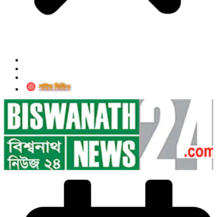
লাইভ ভিডিও