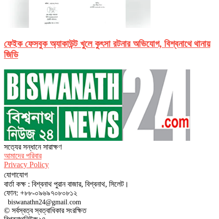
ফেইক ফেসবুক অ্যাকাউন্ট খুলে কুৎসা রটনার অভিযোগ, বিশ্বনাথে থানায়
জিডি
সত‌্যের সন্ধানে সারাক্ষণ
আমাদের পরিবার
Privacy Policy
যোগাযোগ
বার্তা কক্ষ : বিশ্বনাথ পুরান বাজার, বিশ্বনাথ, সিলেট।
ফোন: +৮৮-০৯৬৯৭০৮০৮১২
biswanathn24@gmail.com
© সর্বস্বত্ব স্বত্বাধিকার সংরক্ষিত