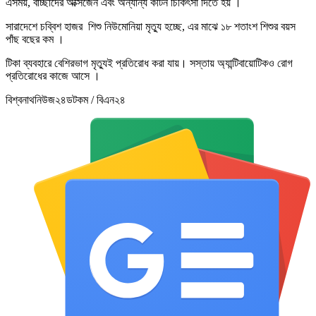
এসময়, বাচ্ছাদের অক্সিজেন এবং অন্যান্য কটিন চিকিৎসা দিতে হয় ।
সারাদেশে চব্বিশ হাজর শিশু নিউমোনিয়া মৃত্যু হচ্ছে, এর মাঝে ১৮ শতাংশ শিশুর বয়স
পাঁছ বছের কম ।
টিকা ব্যবহারে বেশিরভাগ মৃত্যুই প্রতিরোধ করা যায়। সস্তায় অ্যান্টিবায়োটিকও রোগ
প্রতিরোধের কাজে আসে ।
বিশ্বনাথনিউজ২৪ডটকম / বিএন২৪