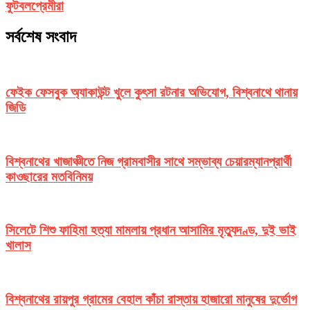
ফুটবলপ্রেমীরা
সর্বশেষ সংবাদ
ফেইক ফেসবুক অ্যাকাউন্ট খুলে কুৎসা রটনার অভিযোগ, বিশ্বনাথে থানায়
জিডি
বিশ্বনাথের খাজাঞ্চীতে নিজ গ্রামবাসীর সাথে সম্ভাব্য চেয়ারম্যানপ্রার্থী
কাওছারের মতবিনিময়
সিলেটে শিশু ফাহিমা হত্যা মামলায় প্রধান আসামির মৃত্যুদণ্ড, দুই ভাই
খালাস
বিশ্বনাথের রায়পুর গ্রামের বেহাল কাঁচা রাস্তায় হাজারো মানুষের দুর্ভোগ