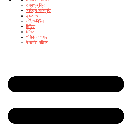
তথ্যপ্রযুক্তি
সাহিত্য-সংস্কৃতি
মুক্তমত
লাইফস্টাইল
মিডিয়া
ভিডিও
পরিচালনা পর্ষদ
উপদেষ্টা পরিষদ