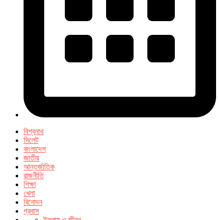
বিশ্বনাথ
সিলেট
বাংলাদেশ
জাতীয়
আন্তর্জাতিক
রাজনীতি
শিক্ষা
খেলা
বিনোদন
প্রবাস
ইসলাম ও জীবন