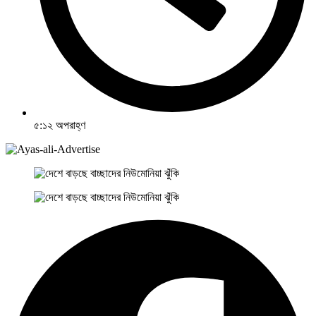
৫:১২ অপরাহ্ণ