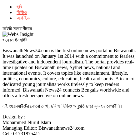
ছবি
ভিডিও
আর্কাইভ
আইটি সহযোগীতায়
ওয়েবস ইনসাইট
BiswanathNews24.com is the first online news portal in Biswanath.
It was launched on January 1st 2014 with a commitment to fearless,
investigative and independent journalism. The portal provides real-
time updates on Biswanath news, Sylhet news, national and
international events. It covers topics like entertainment, lifestyle,
politics, economics, culture, education, health and sports. A team of
dedicated young journalists works tirelessly to keep readers
informed. Biswanath News24 connects Bengalis worldwide and
offers a fresh perspective on online news.
এই ওয়েবসাইটের কোনো লেখা, ছবি ও ভিডিও অনুমতি ছাড়া ব্যবহার বেআইনি।
Design by :
Mohammed Nurul Islam
Managing Editor: Biswanathnews24.com
Cell: 01731875412