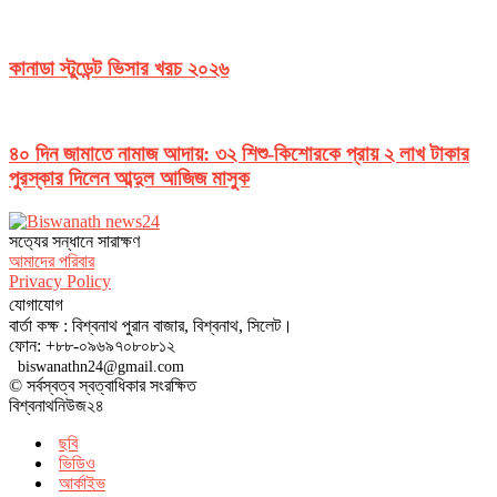
কানাডা স্টুডেন্ট ভিসার খরচ ২০২৬
৪০ দিন জামাতে নামাজ আদায়: ৩২ শিশু-কিশোরকে প্রায় ২ লাখ টাকার
পুরস্কার দিলেন আব্দুল আজিজ মাসুক
সত‌্যের সন্ধানে সারাক্ষণ
আমাদের পরিবার
Privacy Policy
যোগাযোগ
বার্তা কক্ষ : বিশ্বনাথ পুরান বাজার, বিশ্বনাথ, সিলেট।
ফোন: +৮৮-০৯৬৯৭০৮০৮১২
biswanathn24@gmail.com
© সর্বস্বত্ব স্বত্বাধিকার সংরক্ষিত
বিশ্বনাথনিউজ২৪
ছবি
ভিডিও
আর্কাইভ