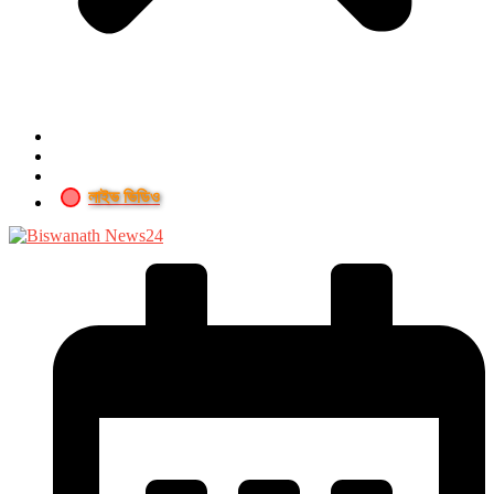
লাইভ ভিডিও