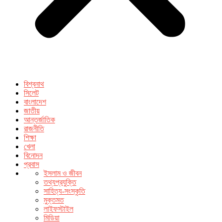
বিশ্বনাথ
সিলেট
বাংলাদেশ
জাতীয়
আন্তর্জাতিক
রাজনীতি
শিক্ষা
খেলা
বিনোদন
প্রবাস
ইসলাম ও জীবন
তথ্যপ্রযুক্তি
সাহিত্য-সংস্কৃতি
মুক্তমত
লাইফস্টাইল
মিডিয়া