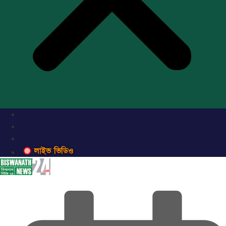
লাইভ ভিডিও