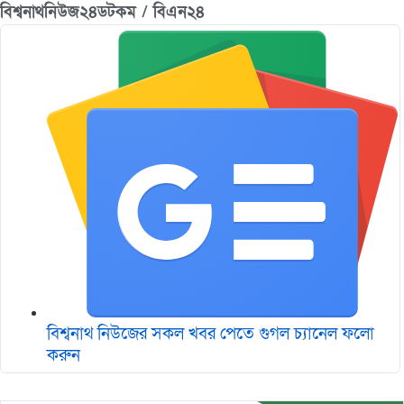
বিশ্বনাথনিউজ২৪ডটকম / বিএন২৪
বিশ্বনাথ নিউজের সকল খবর পেতে গুগল চ‌্যানেল ফলো
করুন