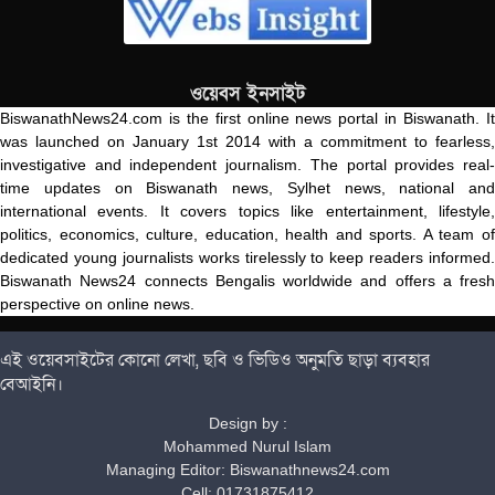
ওয়েবস ইনসাইট
BiswanathNews24.com is the first online news portal in Biswanath. It
was launched on January 1st 2014 with a commitment to fearless,
investigative and independent journalism. The portal provides real-
time updates on Biswanath news, Sylhet news, national and
international events. It covers topics like entertainment, lifestyle,
politics, economics, culture, education, health and sports. A team of
dedicated young journalists works tirelessly to keep readers informed.
Biswanath News24 connects Bengalis worldwide and offers a fresh
perspective on online news.
এই ওয়েবসাইটের কোনো লেখা, ছবি ও ভিডিও অনুমতি ছাড়া ব্যবহার
বেআইনি।
Design by :
Mohammed Nurul Islam
Managing Editor: Biswanathnews24.com
Cell: 01731875412