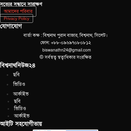
সত‌্যের সন্ধানে সারাক্ষণ
আমাদের পরিবার
Privacy Policy
যোগাযোগ
বার্তা কক্ষ : বিশ্বনাথ পুরান বাজার, বিশ্বনাথ, সিলেট।
ফোন: +৮৮-০৯৬৯৭০৮০৮১২
biswanathn24@gmail.com
© সর্বস্বত্ব স্বত্বাধিকার সংরক্ষিত
বিশ্বনাথনিউজ২৪
ছবি
ভিডিও
আর্কাইভ
ছবি
ভিডিও
আর্কাইভ
আইটি সহযোগীতায়