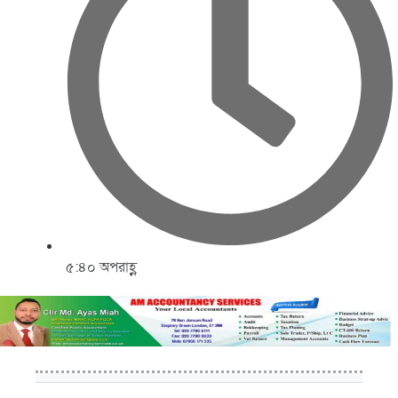
৫:৪০ অপরাহ্ণ