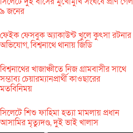
সিলেটে দুই বাসের মুখোমুখি সংঘর্ষে প্রাণ গেল
৯ জনের
ফেইক ফেসবুক অ্যাকাউন্ট খুলে কুৎসা রটনার
অভিযোগ, বিশ্বনাথে থানায় জিডি
বিশ্বনাথের খাজাঞ্চীতে নিজ গ্রামবাসীর সাথে
সম্ভাব্য চেয়ারম্যানপ্রার্থী কাওছারের
মতবিনিময়
সিলেটে শিশু ফাহিমা হত্যা মামলায় প্রধান
আসামির মৃত্যুদণ্ড, দুই ভাই খালাস