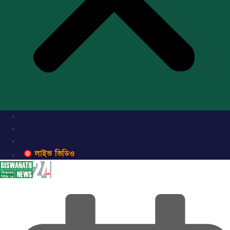
লাইভ ভিডিও