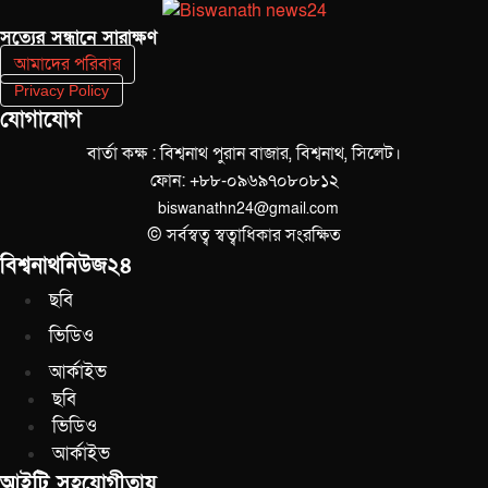
সত‌্যের সন্ধানে সারাক্ষণ
আমাদের পরিবার
Privacy Policy
যোগাযোগ
বার্তা কক্ষ : বিশ্বনাথ পুরান বাজার, বিশ্বনাথ, সিলেট।
ফোন: +৮৮-০৯৬৯৭০৮০৮১২
biswanathn24@gmail.com
© সর্বস্বত্ব স্বত্বাধিকার সংরক্ষিত
বিশ্বনাথনিউজ২৪
ছবি
ভিডিও
আর্কাইভ
ছবি
ভিডিও
আর্কাইভ
আইটি সহযোগীতায়