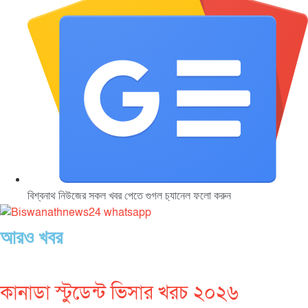
বিশ্বনাথ নিউজের সকল খবর পেতে গুগল চ‌্যানেল ফলো করুন
আরও খবর
কানাডা স্টুডেন্ট ভিসার খরচ ২০২৬