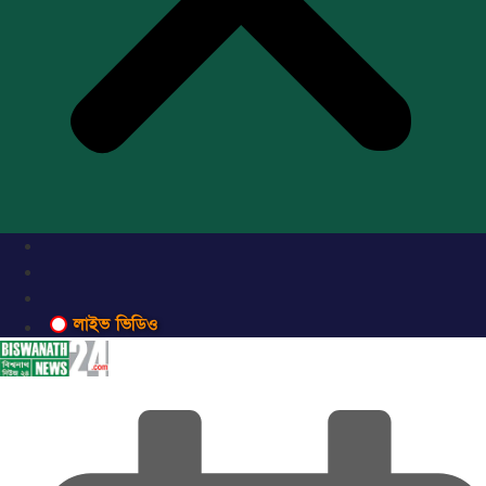
লাইভ ভিডিও