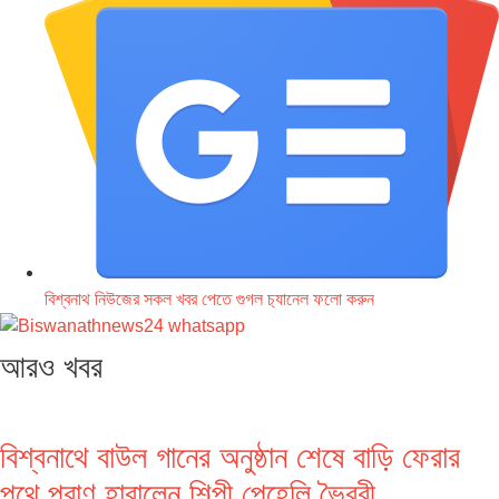
বিশ্বনাথ নিউজের সকল খবর পেতে গুগল চ‌্যানেল ফলো করুন
আরও খবর
বিশ্বনাথে বাউল গানের অনুষ্ঠান শেষে বাড়ি ফেরার
পথে প্রাণ হারালেন শিল্পী পেহেলি ভৈরবী