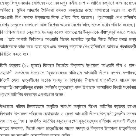
মোস্তাফিজুর রহমান সেলিমের মতো বঙ্গবন্ধুর কর্মীরা দেশ ও জাতির কল্যাণে কাজ করেছেন
অবিরত। মুজিব আদর্শের সৈনিকরা কখনও অন্যায়ের কাছে মাথানতো করেন না বলেই
আওয়ামী লীগ দেশকে উন্নয়নের দিকে এগিয়ে নিয়ে যাচ্ছেন। প্রধানমন্ত্রী শেখ হাসিনা’র
যোগ্য নেতৃত্বে বাংলাদেশ আজ বিশ্বের অনেক দেশের কাছে মডেল রাষ্ট্রে পরিণত হয়েছে।
বিএনপি-জামায়াত চক্র শত ষড়যন্ত্র করেও বাংলাদেশের উন্নয়নকে বাঁধাগ্রস্থ করতে পারছে
না। তাই আগামী নির্বাচনেও আওয়ামী লীগের মনোনীত প্রার্থীর বিজয় নিশ্চিত করার জন্য
আমাদেরকে কাজ করে যেতে হবে এবং বঙ্গবন্ধু কন্যাকে শেখ হাসিনা’কে আবারও প্রধানমন্ত্রী
নির্বাচিত করতে হবে।
তিনি শুক্রবার (২২ জুলাই) বিকেলে সিলেটের বিশ্বনাথে উপজেলা আওয়ামী লীগ ও অঙ্গ-
সহযোগী সংগঠনের উদ্যোগে ‘যুক্তরাজ্যের বার্মিংহাম আওয়ামী লীগের দপ্তর সম্পাদক,
সিলেট জেলা ছাত্রলীগের সাবেক সদস্য ও বিশ্বনাথ উপজেলা ছাত্রলীগের সাবেক সহ
সভাপতি মোস্তাফিজুর রহমান সেলিম’র যুক্তরাজ্য গমন উপলক্ষে আয়োজিত বিদায়ী সংবর্ধনায়
প্রধান অতিথির বক্তব্যে একথাগুলো বলেন।
উপজেলা পরিষদ মিলনায়তনে অনুষ্ঠিত সংবর্ধনা অনুষ্ঠানে বিশেষ অতিথির বক্তব্য রাখেন
বিশ্বনাথ উপজেলা পরিষদের চেয়ারম্যান ও জেলা আওয়ামী লীগের উপদেস্টা মন্ডলীর সদস্য
এস এম নুনু মিয়া। সংবর্ধিত অতিথির বক্তব্য রাখেন যুক্তরাজ্যের বার্মিংহাম আওয়ামী লীগের
দপ্তর সম্পাদক, সিলেট জেলা ছাত্রলীগের সাবেক সদস্য ও বিশ্বনাথ উপজেলা ছাত্রলীগের
সাবেক সহ সভাপতি মোস্তাফিজুর রহমান সেলিম।