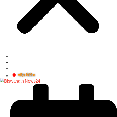
লাইভ ভিডিও