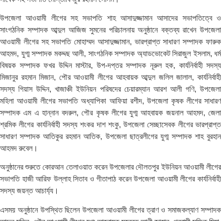
উপজেলা আওয়ামী লীগের সহ সভাপতি শাহ আসাদুজ্জামান আসাদের সভাপতিত্বে ও
সাংগঠনিক সম্পাদক আব্দুল আজিজ সুমনের পরিচালনায় অনুষ্ঠানে বক্তব্য রাখেন উপজেলা
আওয়ামী লীগের সহ সভাপতি মোহাম্মদ আসাদুজ্জামান, ভারপ্রাপ্ত সাধারণ সম্পাদক ফারুক
আহমদ, যুগ্ম সম্পাদক মকদ্দছ আলী, সাংগঠনিক সম্পাদক অ্যাডভোকেট সিরাজুল ইসলাম, ধর্ম
বিষয়ক সম্পাদক ফখর উদ্দিন মাস্টার, উপ-দপ্তর সম্পাদক নূরুল হক, কার্যনির্বাহী সদস্য
মিজানুর রহমান মিজান, পৌর আওয়ামী লীগের আহবায়ক আব্দুল জলিল জালাল, কার্যনির্বাহী
সদস্য গিয়াস উদ্দিন, খাজাঞ্চী ইউনিয়ন পরিষদের চেয়ারম্যান আরশ আলী গণি, উপজেলা
মহিলা আওয়ামী লীগের সভাপতি অধ্যাপিকা আফিয়া রশীদ, উপজেলা কৃষক লীগের সাধারণ
সম্পাদক এম এ হান্নান বদরুল, পৌর কৃষক লীগের যুগ্ম আহবায়ক জয়নাল আহমদ, জেলা
শ্রমিক লীগের কার্যনির্বাহী সদস্য শংকর দাশ শংকু, উপজেলা সেচ্ছাসেবক লীগের ভারপ্রাপ্ত
সাধারণ সম্পাদক আতিকুর রহমান আতিক, উপজেলা ছাত্রলীগের যুগ্ম সম্পাদক শাহ বুরহান
আহমদ রুবেল।
অনুষ্ঠানের শুরুতে কোরআন তেলাওয়াত করেন উপজেলার দৌলতপুর ইউনিয়ন আওয়ামী লীগের
সভাপতি হাজী আরিফ উল্লাহ সিতাব ও গীতাপাঠ করেন উপজেলা আওয়ামী লীগের কার্যনির্বাহী
সদস্য জয়ন্ত আচার্য্য।
এসময় অনুষ্ঠানে উপস্থিত ছিলেন উপজেলা আওয়ামী লীগের ত্রাণ ও সমাজকল্যাণ সম্পাদক