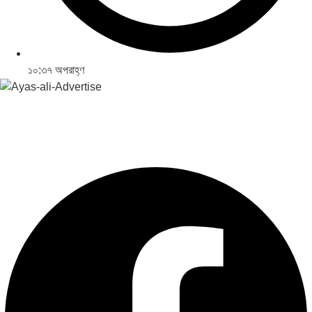
১০:৩৭ অপরাহ্ণ