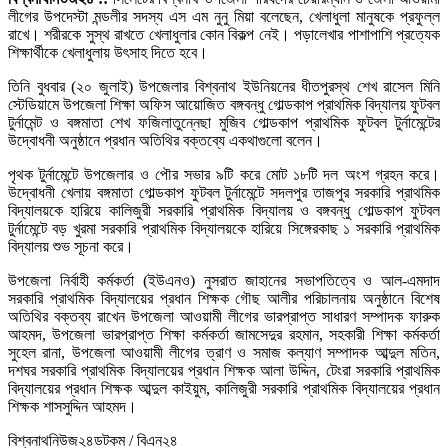
লীগের উপদেস্টা মন্ডলীর সদস্য এস এম নুনু মিয়া বলেছেন, খেলাধুলা মানুষকে প্রফুল্ল
রাখে। শরীরকে সুস্থ রাখতে খেলাধুলার কোন বিকল্প নেই। পড়ালেখার পাশাপাশি প্রত্যেক
শিক্ষার্থীকে খেলাধুলায় উৎসাহ দিতে হবে।
তিনি বুধবার (২০ জুলাই) উপজেলার বিশ্বনাথ ইউনিয়নের ধীতপুরস্থ শেখ রাসেল মিনি
স্টেডিয়ামে উপজেলা শিক্ষা অফিস আয়োজিত বঙ্গবন্ধু গোল্ডকাপ প্রাথমিক বিদ্যালয় ফুটবল
টুর্নামেন্ট ও বঙ্গমাতা শেখ ফজিলাতুন্নেছা মুজিব গোল্ডকাপ প্রাথমিক ফুটবল টুর্নামেন্টের
উদ্বোধনী অনুষ্ঠানে প্রধান অতিথির বক্তব্যে একথাগুলো বলেন।
পৃথক টুর্নামেন্টে উপজেলার ও পৌর সভার ৯টি করে মোট ১৮টি দল অংশ গ্রহন করে।
উদ্বোধনী খেলায় বঙ্গমাতা গোল্ডকাপ ফুটবল টুর্নামেন্টে সদলপুর তাজপুর সরকারি প্রাথমিক
বিদ্যালয়কে হারিয়ে কালিজুরী সরকারি প্রাথমিক বিদ্যালয় ও বঙ্গবন্ধু গোল্ডকাপ ফুটবল
টুর্নামেন্টে বড় খুরমা সরকারি প্রাথমিক বিদ্যালয়কে হারিয়ে সিঙ্গেরকাছ ১ সরকারি প্রাথমিক
বিদ্যালয় শুভ সূচনা করে।
উপজেলা নির্বাহী কর্মকর্তা (ইউএনও) নুসরাত জাহানের সভাপতিত্বে ও আল-এমদাদ
সরকারি প্রাথমিক বিদ্যালয়ের প্রধান শিক্ষক গৌছ আলীর পরিচালনায় অনুষ্ঠানে বিশেষ
অতিথির বক্তব্য রাখেন উপজেলা আওয়ামী লীগের ভারপ্রাপ্ত সাধারণ সম্পাদক ফারুক
আহমদ, উপজেলা ভারপ্রাপ্ত শিক্ষা কর্মকর্তা জামসেদুর রহমান, সহকারী শিক্ষা কর্মকর্তা
সুহেল রানা, উপজেলা আওয়ামী লীগের ত্রাণ ও সমাজ কল্যাণ সম্পাদক আব্দুল মতিন,
দশঘর সরকারি প্রাথমিক বিদ্যালয়ের প্রধান শিক্ষক আলা উদ্দিন, টেংরা সরকারি প্রাথমিক
বিদ্যালয়ের প্রধান শিক্ষক আব্দুল কাইয়ুম, কালিজুরী সরকারি প্রাথমিক বিদ্যালয়ের প্রধান
শিক্ষক শাসসুদ্দিন আহমদ।
বিশ্বনাথনিউজ২৪ডটকম / বিএন২৪