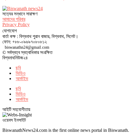
সত‌্যের সন্ধানে সারাক্ষণ
আমাদের পরিবার
Privacy Policy
যোগাযোগ
বার্তা কক্ষ : বিশ্বনাথ পুরান বাজার, বিশ্বনাথ, সিলেট।
ফোন: +৮৮-০৯৬৯৭০৮০৮১২
biswanathn24@gmail.com
© সর্বস্বত্ব স্বত্বাধিকার সংরক্ষিত
বিশ্বনাথনিউজ২৪
ছবি
ভিডিও
আর্কাইভ
ছবি
ভিডিও
আর্কাইভ
আইটি সহযোগীতায়
ওয়েবস ইনসাইট
BiswanathNews24.com is the first online news portal in Biswanath.