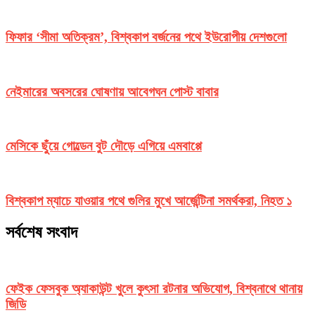
ফিফার ‘সীমা অতিক্রম’, বিশ্বকাপ বর্জনের পথে ইউরোপীয় দেশগুলো
নেইমারের অবসরের ঘোষণায় আবেগঘন পোস্ট বাবার
মেসিকে ছুঁয়ে গোল্ডেন বুট দৌড়ে এগিয়ে এমবাপ্পে
বিশ্বকাপ ম্যাচে যাওয়ার পথে গুলির মুখে আর্জেন্টিনা সমর্থকরা, নিহত ১
সর্বশেষ সংবাদ
ফেইক ফেসবুক অ্যাকাউন্ট খুলে কুৎসা রটনার অভিযোগ, বিশ্বনাথে থানায়
জিডি