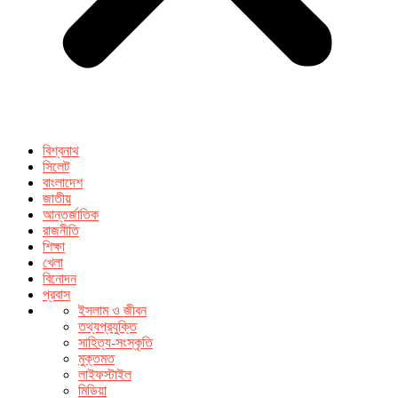
বিশ্বনাথ
সিলেট
বাংলাদেশ
জাতীয়
আন্তর্জাতিক
রাজনীতি
শিক্ষা
খেলা
বিনোদন
প্রবাস
ইসলাম ও জীবন
তথ্যপ্রযুক্তি
সাহিত্য-সংস্কৃতি
মুক্তমত
লাইফস্টাইল
মিডিয়া