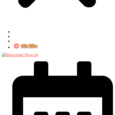
লাইভ ভিডিও