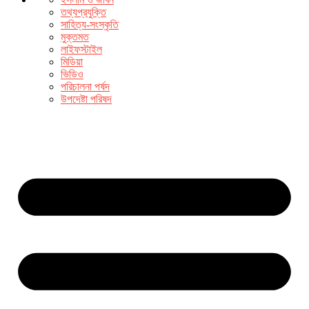
তথ্যপ্রযুক্তি
সাহিত্য-সংস্কৃতি
মুক্তমত
লাইফস্টাইল
মিডিয়া
ভিডিও
পরিচালনা পর্ষদ
উপদেষ্টা পরিষদ