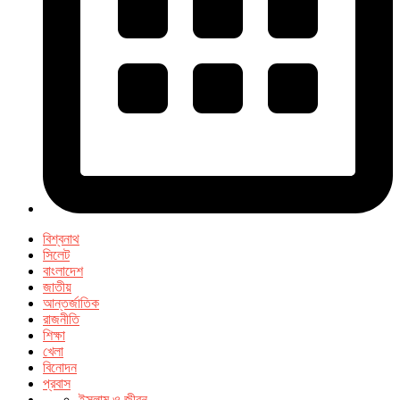
বিশ্বনাথ
সিলেট
বাংলাদেশ
জাতীয়
আন্তর্জাতিক
রাজনীতি
শিক্ষা
খেলা
বিনোদন
প্রবাস
ইসলাম ও জীবন