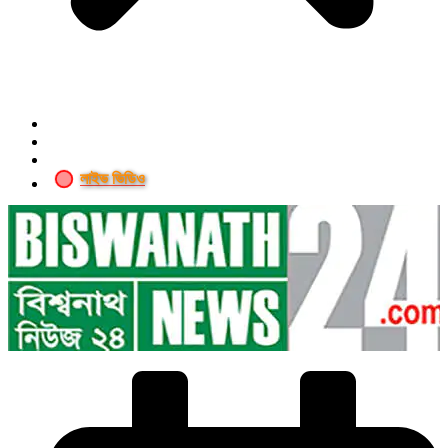
লাইভ ভিডিও