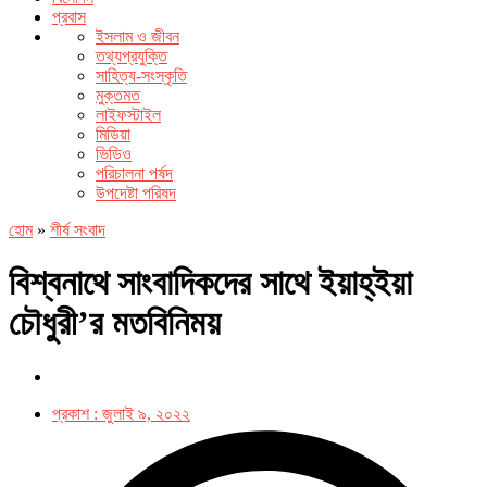
প্রবাস
ইসলাম ও জীবন
তথ্যপ্রযুক্তি
সাহিত্য-সংস্কৃতি
মুক্তমত
লাইফস্টাইল
মিডিয়া
ভিডিও
পরিচালনা পর্ষদ
উপদেষ্টা পরিষদ
হোম
»
শীর্ষ সংবাদ
বিশ্বনাথে সাংবাদিকদের সাথে ইয়াহ্ইয়া
চৌধুরী’র মতবিনিময়
প্রকাশ :
জুলাই ৯, ২০২২