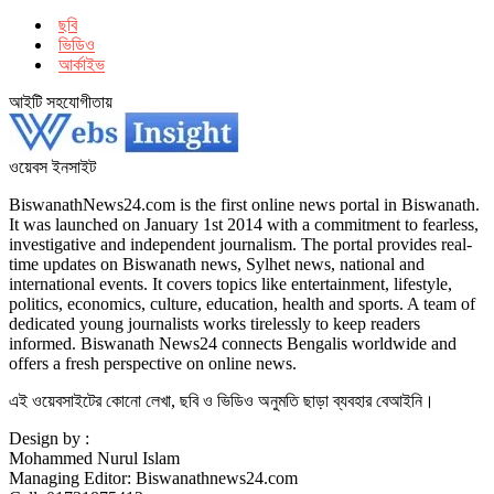
ছবি
ভিডিও
আর্কাইভ
আইটি সহযোগীতায়
ওয়েবস ইনসাইট
BiswanathNews24.com is the first online news portal in Biswanath.
It was launched on January 1st 2014 with a commitment to fearless,
investigative and independent journalism. The portal provides real-
time updates on Biswanath news, Sylhet news, national and
international events. It covers topics like entertainment, lifestyle,
politics, economics, culture, education, health and sports. A team of
dedicated young journalists works tirelessly to keep readers
informed. Biswanath News24 connects Bengalis worldwide and
offers a fresh perspective on online news.
এই ওয়েবসাইটের কোনো লেখা, ছবি ও ভিডিও অনুমতি ছাড়া ব্যবহার বেআইনি।
Design by :
Mohammed Nurul Islam
Managing Editor: Biswanathnews24.com