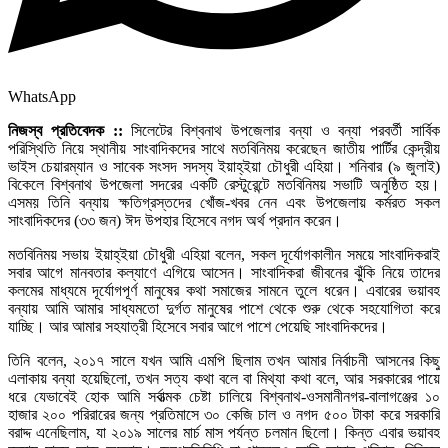
WhatsApp
নিজস্ব প্রতিবেদক ::
সিলেটের বিশ্বনাথ উপজেলার বন্যা ও বন্যা পরবর্তী সার্বিক
পরিস্থিতি নিয়ে স্থানীয় সাংবাদিকদের সাথে মতবিনিময় করেছেন জাতীয় পার্টির কেন্দ্রীয়
ভাইস চেয়ারম্যান ও সাবেক সংসদ সদস্য ইয়াহ্ইয়া চৌধুরী এহিয়া। শনিবার (৯ জুলাই)
বিকেলে বিশ্বনাথ উপজেলা সদরের একটি রেস্টুরেন্টে মতবিনিময় সভাটি অনুষ্ঠিত হয়।
এসময় তিনি বন্যায় ক্ষতিগ্রস্তদের খোঁজ-খবর নেন এবং উপজেলায় কর্মরত সকল
সাংবাদিকদের (৩৩ জন) ঈদ উপহার হিসেবে নগদ অর্থ প্রদান করেন।
মতবিনিময় সভায় ইয়াহ্ইয়া চৌধুরী এহিয়া বলেন, সকল দূর্যোগকালীন সময়ে সাংবাদিকরাই
সবার আগে মানবতার কল্যাণে এগিয়ে আসেন। সাংবাদিকরা জীবনের ঝুঁকি নিয়ে তাদের
কলমের মাধ্যমে দূর্যোগপূর্ণ মানুষের কথা সমাজের সামনে তুলে ধরেন। এবারের ভয়াবহ
বন্যায় আমি আমার সাধ্যমতো দুর্গত মানুষের পাশে থেকে শুরু থেকে সহযোগিতা করে
যাচ্ছি। আর আমার সহযাত্রী হিসেবে সবার আগে পাশে পেয়েছি সাংবাদিকদের।
তিনি বলেন, ২০১৭ সালে যখন আমি এমপি ছিলাম তখন আমার নির্বাচনী আসনের কিছু
এলাকায় বন্যা হয়েছিলো, তখন সত্য কথা বলে বা মিথ্যা কথা বলে, আর সরকারের পায়ে
ধরে যেভাবেই হোক আমি সর্বাত্মক চেষ্টা চালিয়ে বিশ্বনাথ-ওসমানীনগর-বালাগঞ্জের ১০
হাজার ২০০ পরিরারের জন্য প্রতিমাসে ৩০ কেজি চাল ও নগদ ৫০০ টাকা করে সরকারি
বরাদ্দ এনেছিলাম, যা ২০১৯ সালের মার্চ মাস পর্যন্ত চলমান ছিলো। কিন্ত এবার ভয়াবহ