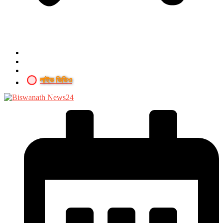
লাইভ ভিডিও