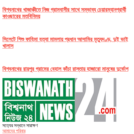
বিশ্বনাথের খাজাঞ্চীতে নিজ গ্রামবাসীর সাথে সম্ভাব্য চেয়ারম্যানপ্রার্থী
কাওছারের মতবিনিময়
সিলেটে শিশু ফাহিমা হত্যা মামলায় প্রধান আসামির মৃত্যুদণ্ড, দুই ভাই
খালাস
বিশ্বনাথের রায়পুর গ্রামের বেহাল কাঁচা রাস্তায় হাজারো মানুষের দুর্ভোগ
সত‌্যের সন্ধানে সারাক্ষণ
আমাদের পরিবার