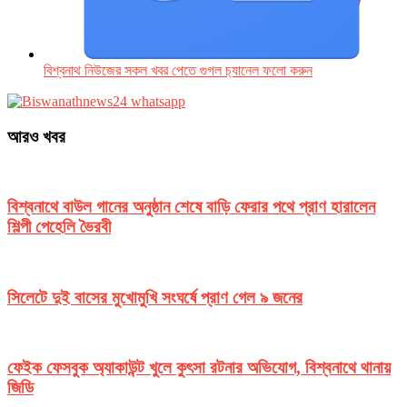
বিশ্বনাথ নিউজের সকল খবর পেতে গুগল চ‌্যানেল ফলো করুন
আরও খবর
বিশ্বনাথে বাউল গানের অনুষ্ঠান শেষে বাড়ি ফেরার পথে প্রাণ হারালেন
শিল্পী পেহেলি ভৈরবী
সিলেটে দুই বাসের মুখোমুখি সংঘর্ষে প্রাণ গেল ৯ জনের
ফেইক ফেসবুক অ্যাকাউন্ট খুলে কুৎসা রটনার অভিযোগ, বিশ্বনাথে থানায়
জিডি