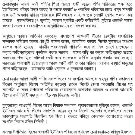
চেয়ারম্যান আরশ আলী গণি’র পিতা মরহুম হাজী আব্দুল গণির পরিবারের পক্ষ হতে
ইউনিয়নের পবিত্র ঈদুল আযহা উপলক্ষে বন্যার্ত ৮ শতাধিক পরিবারের মাঝে খাদ্য সামগ্রী
এবং ৬টি অসহায় দরিদ্র পরিবারকে টিউরওয়েল ও ২ জনকে সেলাই মেশিন প্রদান করা
হয়েছে। বৃহস্পতিবার (৭ জুলাই) সকালে স্থানীয় একটি কমিউনিটি সেন্টারে খাজাঞ্চী সমাজ
কল্যাণ সংস্থার ব্যবস্থাপনায় আনুষ্ঠানিকভাবে তা বিতরণ করা হয়।
অনুষ্ঠানে প্রধান অতিথির বক্তব্যে বাংলাদেশ আওয়ামী লীগের কেন্দ্রীয় সাংগঠনিক
সম্পাদক শফিউল আলম চৌধুরী নাদেল বলেন, আকস্মিক বন্যায় সিলেট-সুনামগঞ্জ অঞ্চলে
ব্যাপক ক্ষতি হয়েছে। মাননীয় প্রধানমন্ত্রী পরিদর্শন করে তা নিজ চোখে দেখেছেন।
বন্যায় ক্ষতিগ্রস্তদের পুনর্বাসন করছে সরকার। যাদের বাড়ি ঘর বন্যায় ক্ষতিগ্রস্ত হয়েছে
সরকারের পক্ষ হতে তালিকা তৈরী করে তাদেরকে আর্থিক অনুদান প্রদান করা হচ্ছে।
সরকারের পাশাপাশি চেয়ারম্যান আরশ আলী গণি ও তার পরিবার এলাকার বন্যার্ত মানুষের
পাশে দাড়িয়েছেন। তাদেরকে আমি ধন্যবাদ ও কৃতজ্ঞতা জানাই।
চেয়ারম্যান আরশ আলী গণির সভাপতিত্বে ও সংগঠক আনছার মাহমূদ গণির সঞ্চালনায়
বিতরণ অনুষ্ঠানে বিশেষ অতিথির বক্তব্য রাখেন সিলেট জেলা আওয়ামী লীগের সহ
সভাপতি ও সদর উপজেলা পরিষদের চেয়ারম্যান আশফাক আহমদ ও জেলা আওয়ামী
লীগের কার্য নির্বাহী সদস্য এ এইচ এম ফিরোজ আলী।
যুক্তরাজ্য আওয়ামী লীগের আইন বিষয়ক সম্পাদক অ্যাডভোকেট মুজিবুর রহমান, খাজাঞ্চী
ইউনিয়ন আওয়ামী লীগের সভাপতি আব্দুন নুর ও সিলেট মহানগর ছাত্রলীগের সাবেক
ভারপ্রাপ্ত সভাপতি জিয়াউল হক জিয়া। শুরুতে পবিত্র কোরআন তেলাওয়াত করেন
সংগঠক নিজাম উদ্দিন সিদ্দিকী।
এসময় উপস্থিত ছিলেন খাজাঞ্চী ইউনিয়ন পরিষদের প্যানেল চেয়ারম্যান-১ হবিবুল ইসলাম,