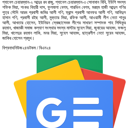
প্যানেল চেয়ারম্যান-২ আব্দুর রব রাজু, প্যানেল চেয়ারম্যান-৩ সোনাবান বিবি, ইউপি সদস্য
শফিক মিয়া, শংকর বিহারী দাস, ফুলমালা বেগম, পারভিন বেগম, মরহুম হাজী আব্দুল গণির
পুত্র সৌদি আরব প্রবাসী জমির আলী গণি, ফ্রান্স প্রবাসী আনফর আলী গণি, আবিদুল
হাসান গণি, প্রবাসী রইছ আলী, মুক্তার মিয়া, রফিক আলী, আওয়ামী লীগ নেতা শানুর
আলী, আখতার হোসেন, ইউনিয়ন স্বেচ্ছাসেবক লীগের সাধারণ সম্পাদক শাহ সিদ্দিকুর
রহমান, খাজাঞ্চী সমাজ কল্যাণ সংস্থার সদস্য মাস্টার সুহেল মিয়া, জুবায়ের আহমদ, ফজলু
মিয়া, খালেদুর রহমান লাকি, মনর মিয়া, সুহেল আহমদ, ছাত্রলীগ নেতা সুয়েব আহমদ,
জাকির হোসেন প্রমুখ।
বিশ্বনাথনিউজ২৪ডটকম / বিএন২৪