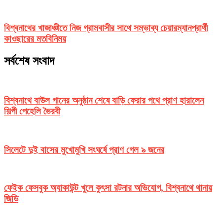
বিশ্বনাথের খাজাঞ্চীতে নিজ গ্রামবাসীর সাথে সম্ভাব্য চেয়ারম্যানপ্রার্থী
কাওছারের মতবিনিময়
সর্বশেষ সংবাদ
বিশ্বনাথে বাউল গানের অনুষ্ঠান শেষে বাড়ি ফেরার পথে প্রাণ হারালেন
শিল্পী পেহেলি ভৈরবী
সিলেটে দুই বাসের মুখোমুখি সংঘর্ষে প্রাণ গেল ৯ জনের
ফেইক ফেসবুক অ্যাকাউন্ট খুলে কুৎসা রটনার অভিযোগ, বিশ্বনাথে থানায়
জিডি