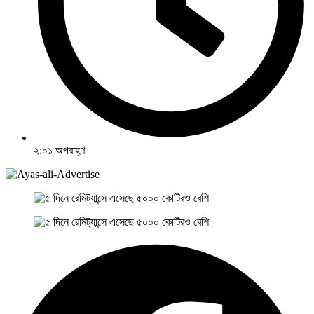
২:০১ অপরাহ্ণ