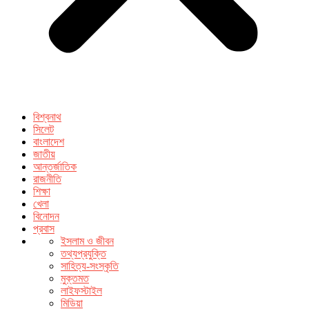
বিশ্বনাথ
সিলেট
বাংলাদেশ
জাতীয়
আন্তর্জাতিক
রাজনীতি
শিক্ষা
খেলা
বিনোদন
প্রবাস
ইসলাম ও জীবন
তথ্যপ্রযুক্তি
সাহিত্য-সংস্কৃতি
মুক্তমত
লাইফস্টাইল
মিডিয়া