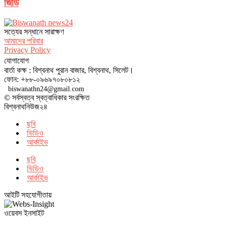
জিডি
সত‌্যের সন্ধানে সারাক্ষণ
আমাদের পরিবার
Privacy Policy
যোগাযোগ
বার্তা কক্ষ : বিশ্বনাথ পুরান বাজার, বিশ্বনাথ, সিলেট।
ফোন: +৮৮-০৯৬৯৭০৮০৮১২
biswanathn24@gmail.com
© সর্বস্বত্ব স্বত্বাধিকার সংরক্ষিত
বিশ্বনাথনিউজ২৪
ছবি
ভিডিও
আর্কাইভ
ছবি
ভিডিও
আর্কাইভ
আইটি সহযোগীতায়
ওয়েবস ইনসাইট