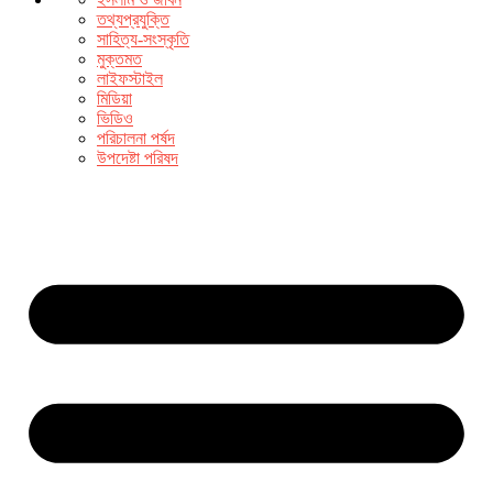
তথ্যপ্রযুক্তি
সাহিত্য-সংস্কৃতি
মুক্তমত
লাইফস্টাইল
মিডিয়া
ভিডিও
পরিচালনা পর্ষদ
উপদেষ্টা পরিষদ