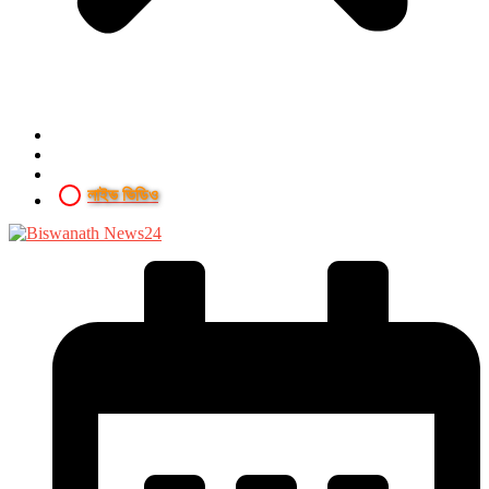
লাইভ ভিডিও