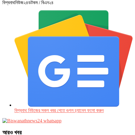
বিশ্বনাথনিউজ২৪ডটকম / বিএন২৪
বিশ্বনাথ নিউজের সকল খবর পেতে গুগল চ‌্যানেল ফলো করুন
আরও খবর