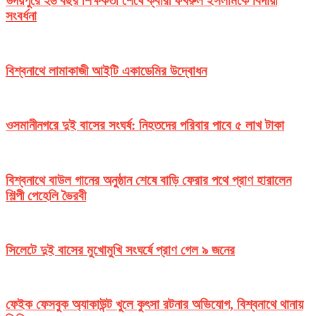
উদয়পুরে ২৬ বছর শিক্ষকতা শেষে ক্বারী ফখরুল ইসলামকে বিদায়ী
সংবর্ধনা
বিশ্বনাথে লামাকাজী আইটি একাডেমির উদ্বোধন
ওসমানীনগরে দুই বাসের সংঘর্ষ: নিহতদের পরিবার পাবে ৫ লাখ টাকা
বিশ্বনাথে বাউল গানের অনুষ্ঠান শেষে বাড়ি ফেরার পথে প্রাণ হারালেন
শিল্পী পেহেলি ভৈরবী
সিলেটে দুই বাসের মুখোমুখি সংঘর্ষে প্রাণ গেল ৯ জনের
ফেইক ফেসবুক অ্যাকাউন্ট খুলে কুৎসা রটনার অভিযোগ, বিশ্বনাথে থানায়