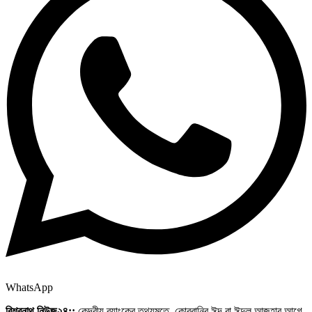
WhatsApp
বিশ্বনাথ নিউজ২৪::
কেন্দ্রীয় ব্যাংকের তথ্যমতে, কোরবানির ঈদ বা ঈদুল আজহার আগে