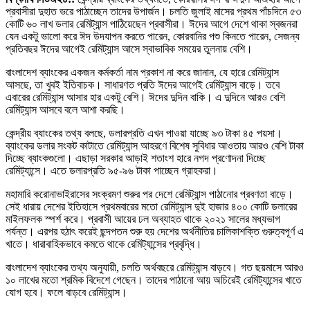
প্রবাসীরা দুহাত ভরে পাঠাচ্ছেন তাদের উপার্জন। চলতি জুলাই মাসের প্রথম পাঁচদিনে ৫৩
কোটি ৬০ লাখ ডলার রেমিট্যান্স পাঠিয়েছেন প্রবাসীরা। ঈদের আগে দেশে থাকা স্বজনরা
যেন একটু ভালো করে ঈদ উদযাপন করতে পারেন, কোরবানির পশু কিনতে পারেন, সেজন্য
প্রতিবছর ঈদের আগেই রেমিট্যান্স আসে স্বাভাবিক সময়ের তুলনায় বেশি।
বাংলাদেশ ব্যাংকের একজন কর্মকর্তা নাম প্রকাশ না করে জানান, যে হারে রেমিট্যান্স
আসছে, তা খুবই ইতিবাচক। সাধারণত প্রতি ঈদের আগেই রেমিট্যান্স বাড়ে। তবে
এবারের রেমিট্যান্স আসার হার একটু বেশি। ঈদের দুদিন বাকি। এ দুদিনে আরও বেশি
রেমিট্যান্স আসবে বলে আশা করছি।
কেন্দ্রীয় ব্যাংকের তথ্য বলছে, ডলারপ্রতি এখন পাওয়া যাচ্ছে ৯৩ টাকা ৪৫ পয়সা।
ব্যাংকের ডলার সংকট কাটাতে রেমিট্যান্স আহরণে বিশেষ সুবিধার আওতায় আরও বেশি টাকা
দিচ্ছে ব্যাংকগুলো। এছাড়া সরকার আড়াই শতাংশ হারে নগদ প্রণোদনা দিচ্ছে
রেমিট্যান্সে। এতে ডলারপ্রতি ৯৫-৯৬ টাকা পাচ্ছেন গ্রাহকরা।
মহামারি করোনাভাইরাসের সংক্রমণ ‍শুরুর পর দেশে রেমিট্যান্স পাঠানোর প্রবণতা বাড়ে।
সেই ধারায় দেশের ইতিহাসে প্রথমবারের মতো রেমিট্যান্স দুই হাজার ৪০০ কোটি ডলারের
মাইলফলক স্পর্শ করে। প্রবাসী আয়ের ঢল অব্যাহত থাকে ২০২১ সালের মধ্যভাগ
পর্যন্ত। এরপর হঠাৎ করেই ছন্দপতন শুরু হয় দেশের অর্থনীতির চালিকাশক্তি গুরুত্বপূর্ণ এ
খাতে। ধারাবাহিকভাবে কমতে থাকে রেমিট্যান্সের প্রবৃদ্ধি।
বাংলাদেশ ব্যাংকের তথ্য অনুযায়ী, চলতি অর্থবছরে রেমিট্যান্স বাড়বে। গত ছয়মাসে আরও
১০ লাখের মতো শ্রমিক বিদেশে গেছেন। তাদের পাঠানো আয় অচিরেই রেমিট্যান্সের খাতে
যোগ হবে। ফলে বাড়বে রেমিট্যান্স।