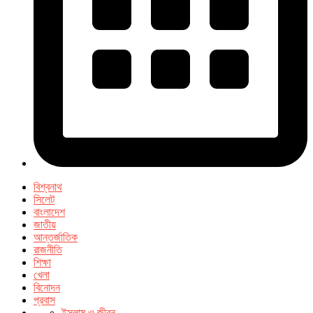
বিশ্বনাথ
সিলেট
বাংলাদেশ
জাতীয়
আন্তর্জাতিক
রাজনীতি
শিক্ষা
খেলা
বিনোদন
প্রবাস
ইসলাম ও জীবন