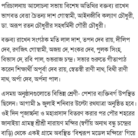
পরিচালনায় আলোচনা সভায় বিশেষ অতিথির বক্তব্য রাখেন
ভাগবত বেত্তা চৈতন্য দাশ গোস্বামী, আইনজীবি কল্যাণ চৌধুরী,
ডা. অরূপ রতন চৌধুরীর সহধর্মিনী গৌরী চৌধুরী।
বক্তব্য রাখেন সংগঠক মতি লাল দাশ, তপন দেব রায়, দীলিপ
দেব, রণজিৎ গোস্বামী, অজয় দে, শংকর দেব, পুলক সিংহ,
বিভাস দে, রবি পাল, শুভরাজ চন্দ্র। সভার শুরুতে গীতাপাঠ
করেন শিক্ষার্থী অপূর্বা দেব রায়, স্বেতস্বী রাণী নাথ, বিথী রাণী
নাথ, অর্পা দেব, অর্পনা পাল।
এসময় অনুষ্ঠানগুলোতে বিভিন্ন শ্রেণী- পেশার ব্যক্তিবর্গ উপস্থিত
ছিলেন। আগামী ৯ জুলাই শনিবার উল্টো রথযাত্রা অনুষ্ঠিত হবে।
ওই দিন পূজার্চ্চনা ও মহাপ্রসাদ বিতরণ করার পর পৌর শহরের
জানাইয়া গ্রামস্থ শ্রীশ্রী নারায়ণ মন্দির (স্বর্গীয় অনাথ বন্ধু চন্দ্রের
বাড়ি) থেকে একই গ্রামে অবস্থিত ‘বিশ্বরূপ মডেল মন্দিরে’ গিয়ে