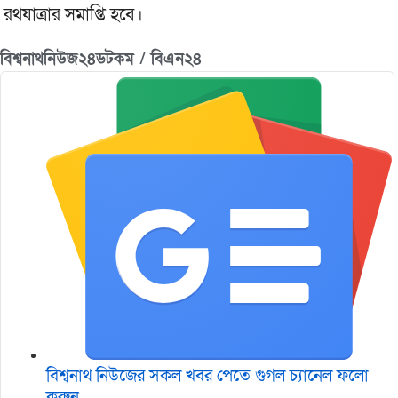
রথযাত্রার সমাপ্তি হবে।
বিশ্বনাথনিউজ২৪ডটকম / বিএন২৪
বিশ্বনাথ নিউজের সকল খবর পেতে গুগল চ‌্যানেল ফলো
করুন