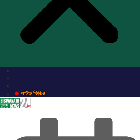
লাইভ ভিডিও