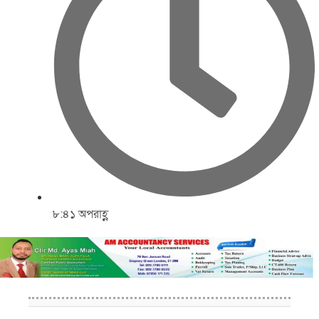
৮:৪১ অপরাহ্ণ