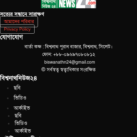
সত‌্যের সন্ধানে সারাক্ষণ
আমাদের পরিবার
Privacy Policy
যোগাযোগ
বার্তা কক্ষ : বিশ্বনাথ পুরান বাজার, বিশ্বনাথ, সিলেট।
ফোন: +৮৮-০৯৬৯৭০৮০৮১২
biswanathn24@gmail.com
© সর্বস্বত্ব স্বত্বাধিকার সংরক্ষিত
বিশ্বনাথনিউজ২৪
ছবি
ভিডিও
আর্কাইভ
ছবি
ভিডিও
আর্কাইভ