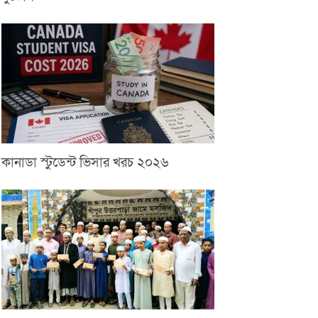
কানাডা স্টুডেন্ট ভিসার খরচ ২০২৬