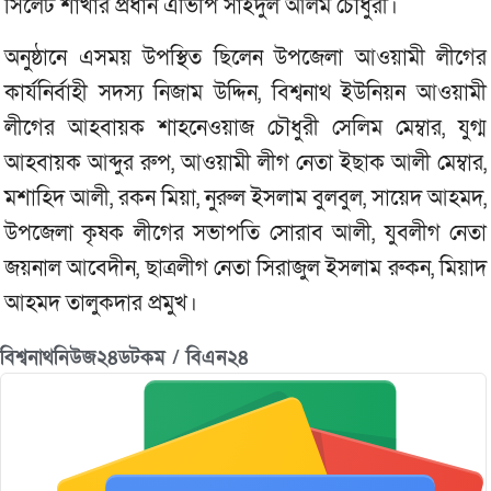
সিলেট শাখার প্রধান এভিপি সাইদুল আলম চৌধুরী।
অনুষ্ঠানে এসময় উপস্থিত ছিলেন উপজেলা আওয়ামী লীগের
কার্যনির্বাহী সদস্য নিজাম উদ্দিন, বিশ্বনাথ ইউনিয়ন আওয়ামী
লীগের আহবায়ক শাহনেওয়াজ চৌধুরী সেলিম মেম্বার, যুগ্ম
আহবায়ক আব্দুর রুপ, আওয়ামী লীগ নেতা ইছাক আলী মেম্বার,
মশাহিদ আলী, রকন মিয়া, নুরুল ইসলাম বুলবুল, সায়েদ আহমদ,
উপজেলা কৃষক লীগের সভাপতি সোরাব আলী, যুবলীগ নেতা
জয়নাল আবেদীন, ছাত্রলীগ নেতা সিরাজুল ইসলাম রুকন, মিয়াদ
আহমদ তালুকদার প্রমুখ।
বিশ্বনাথনিউজ২৪ডটকম / বিএন২৪