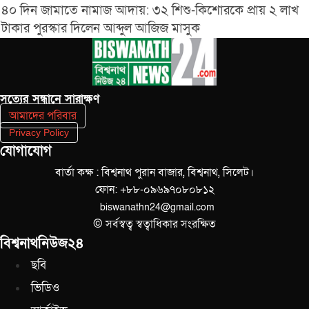
৪০ দিন জামাতে নামাজ আদায়: ৩২ শিশু-কিশোরকে প্রায় ২ লাখ
টাকার পুরস্কার দিলেন আব্দুল আজিজ মাসুক
সত‌্যের সন্ধানে সারাক্ষণ
আমাদের পরিবার
Privacy Policy
যোগাযোগ
বার্তা কক্ষ : বিশ্বনাথ পুরান বাজার, বিশ্বনাথ, সিলেট।
ফোন: +৮৮-০৯৬৯৭০৮০৮১২
biswanathn24@gmail.com
© সর্বস্বত্ব স্বত্বাধিকার সংরক্ষিত
বিশ্বনাথনিউজ২৪
ছবি
ভিডিও