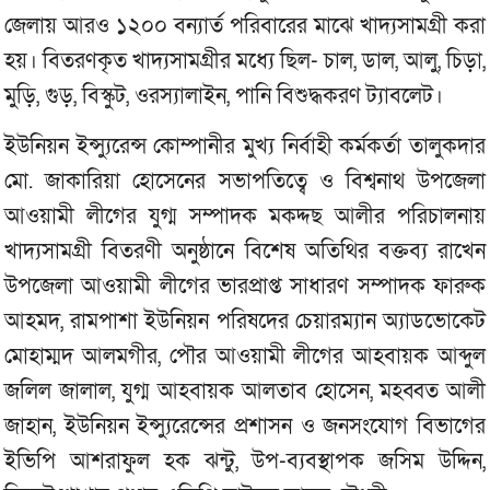
জেলায় আরও ১২০০ বন্যার্ত পরিবারের মাঝে খাদ্যসামগ্রী করা
হয়। বিতরণকৃত খাদ্যসামগ্রীর মধ্যে ছিল- চাল, ডাল, আলু, চিড়া,
মুড়ি, গুড়, বিস্কুট, ওরস্যালাইন, পানি বিশুদ্ধকরণ ট্যাবলেট।
ইউনিয়ন ইন্স্যুরেন্স কোম্পানীর মুখ্য নির্বাহী কর্মকর্তা তালুকদার
মো. জাকারিয়া হোসেনের সভাপতিত্বে ও বিশ্বনাথ উপজেলা
আওয়ামী লীগের যুগ্ম সম্পাদক মকদ্দছ আলীর পরিচালনায়
খাদ্যসামগ্রী বিতরণী অনুষ্ঠানে বিশেষ অতিথির বক্তব্য রাখেন
উপজেলা আওয়ামী লীগের ভারপ্রাপ্ত সাধারণ সম্পাদক ফারুক
আহমদ, রামপাশা ইউনিয়ন পরিষদের চেয়ারম্যান অ্যাডভোকেট
মোহাম্মদ আলমগীর, পৌর আওয়ামী লীগের আহবায়ক আব্দুল
জলিল জালাল, যুগ্ম আহবায়ক আলতাব হোসেন, মহব্বত আলী
জাহান, ইউনিয়ন ইন্স্যুরেন্সের প্রশাসন ও জনসংযোগ বিভাগের
ইভিপি আশরাফুল হক ঝন্টু, উপ-ব্যবস্থাপক জসিম উদ্দিন,