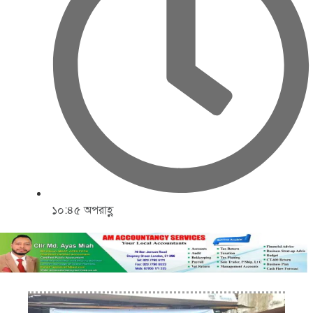
১০:৪৫ অপরাহ্ণ